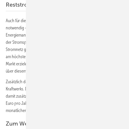
Reststrommengen an der Börse vermarkten
Auch für die Teilnahme an der Communitiy sind Investitionen
notwendig – nicht nur in die Batterie, sondern auch in ein
Energiemanagementsystem. Doch über ein intelligentes Management
der Stromspeicher kann Sonnen den Zeitpunkt der Einspeisung ins
Stromnetz gezielt auf Zeiten verschieben, in denen der Börsenpreis
am höchsten ist. Die Community kann für den Haushalt so Erträge am
Markt erzielen, die dem Durchschnittspreis entsprechen oder sogar
über diesem liegen.
Zusätzlich dazu integriert Sonnen den Speicher in sein virtuelles
Kraftwerks. Das gleicht Schwankungen im Stromnetz aus und erzielt
damit zusätzliche Einnahmen für den Betreiber in Höhe von derzeit 77
Euro pro Jahr. Im Gegenzug zahlt der Anlagenbetreiber einen
monatlichen Beitrag zur Community in Höhe von 9,90 Euro. (su)
Zum Weiterlesen: