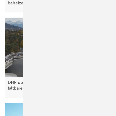
beheizen
DHP überdacht Klärwerk mit 3,6 Megawatt
faltbarer
Solarleistung