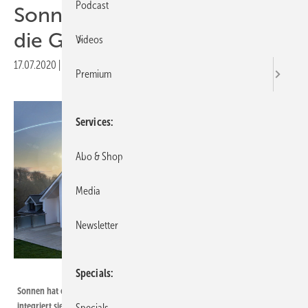
Podcast
Sonnen nimmt Altanlagen in
die Gemeinschaft auf
Videos
17.07.2020
|
Druckvorschau
Premium
Services
Abo & Shop
Media
Newsletter
Sonnen
Specials
Sonnen hat einen Tarif für Betreiber von Altanlagen entwickelt und
integriert sie so in das eigene virtuelle Kraftwerk.
Specials