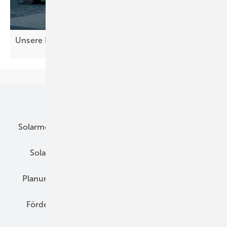
Unsere Produkte der
Woche
Unsere Themen
Solarmodule
DC-Technik
Wechselrichter
Solarspeicher
AC-Technik
Wartung
Planung
E-Mobilität
Wärme
Recht
Förderung
Preise
Hybridgeneratoren