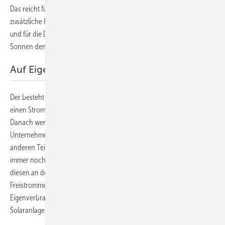
Das reicht für einen wirtschaftlichen Betrieb nicht aus. Denn es fallen
zusätzliche Kosten für die Aufrüstung der Mess- und Regelungstechnik
und für die Direktvermarktung an. Um das Problem zu lösen, hat
Sonnen den Tarif Sonnenflat direkt entwickelt.
Auf Eigenverbrauch umstellen
Der besteht aus drei Teilen. Zunächst integrieren die Anlagenbetreiber
einen Stromspeicher von Sonnen und stellen auf Eigenverbrauch um.
Danach werden sie in das Direktvermarktungssystem des
Unternehmens integriert, über das sie überschüssigen Strom mit
anderen Teilnehmern der Community teilen können. Wenn dann
immer noch ungenutzter Solarstrom übrig ist, vermarktet Sonnen
diesen an der Strombörse. Als Gegenleistung erhält der Haushalt eine
Freistrommenge, die seine Stromkosten zusätzlich zum
Eigenverbrauch senkt. Der Tarif ist offen für Betreiber von
Solaranlagen mit einer Leistung zwischen drei und 30 Kilowatt.