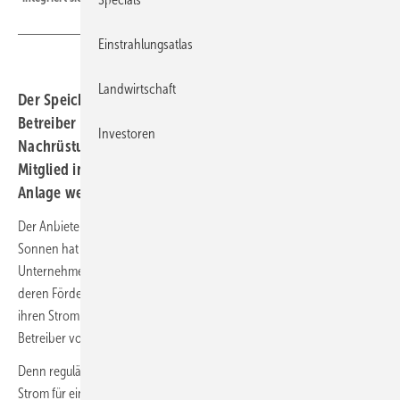
Einstrahlungsatlas
Landwirtschaft
Der Speicherhersteller Sonnen hat einen Tarif für
Betreiber von älteren Solaranlagen entwickelt. Bei
Investoren
Nachrüstung eines Stromspeichers können diese
Mitglied in der Sonnencommunity werden und so die
Anlage weiter wirtschaftlich betreiben.
Der Anbieter von Solarbatterien und Speicherdienstleistungen
Sonnen hat einen neuen Stromvertrag entwickelt. Damit öffnet das
Unternehmen seine Community auch für Betreiber von Solaranlagen,
deren Förderung ab kommendem Jahr ausläuft. Diese können so
ihren Strom in der Gemeinschaft, in der Sonnen bereits andere
Betreiber von Solaranlagen und Speichern integriert hat, vertreiben.
Denn regulär müssten die Betreiber der betroffenen Anlagen ihren
Strom für einen Preis von zwei bis drei Cent an der Börse verkaufen.