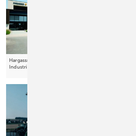
Hargassner: Eigenverbrauchskonzept in der
Industrie spart
Energiekosten