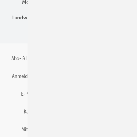
Montage
Installation
Solarparks
Landwirtschaft
Mieterstrom
Fachhandel
BIPV
Abo- & Leserservice
AGB
Alle Inhalte chronologisch
Anmelden
Anmeldung & Registrierung
Datenschutz
E-Paper
Gentner Energy Media
Impressum
Karriere bei Gentner
Team
Mediaservice
Mitgliedschaften und Engagement
Newsletter