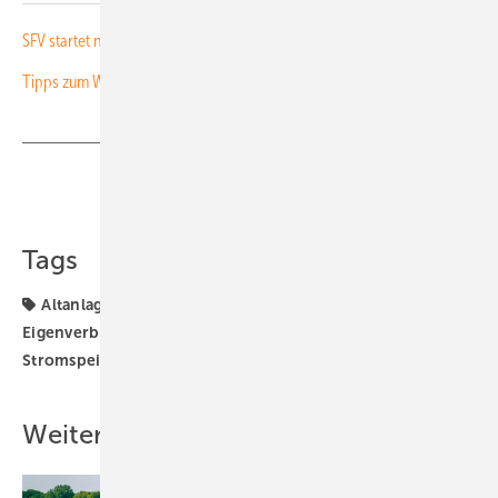
SFV startet neue Petition für ältere Solaranlagen
Tipps zum Weiterbetrieb von Solaranlagen ohne Förderung
Teilen
Link kopieren
Tags
Altanlage
Altanlagen
Community
Eigenverbrauch
Sonnen
Strom & Wärme
Stromspeicher
Weiterbetrieb
Weitere Inhalte