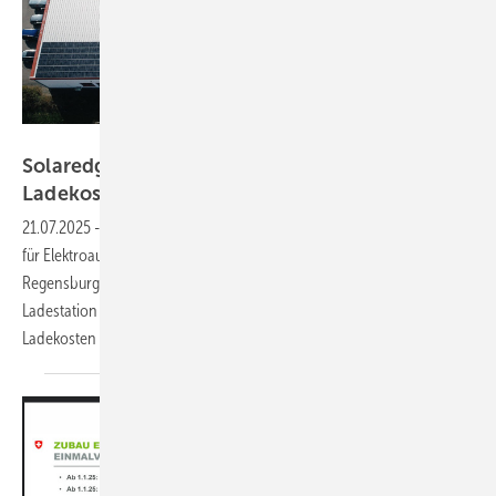
Solaredge
Solaredge: Händler senkt mit Solar seine
Ladekosten um 70
Prozent
21.07.2025
-
Hersteller Solaredge hat kürzlich seine solare Ladelösung
für Elektroautos im Gewerbe eingeführt. Eine erste Bilanz: Der
Regensburger Einzelhändler BV-Comoffice konnte durch die neue
Ladestation und das intelligente Flottenmanagement seine
Ladekosten im vergangenen Jahr um rund 70 Prozent
senken.