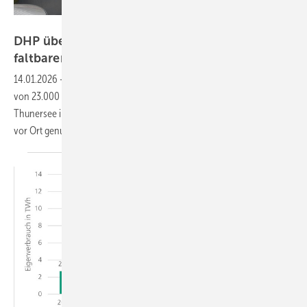
DHP Technology
DHP überdacht Klärwerk mit 3,6 Megawatt
faltbarer
Solarleistung
14.01.2026
-
Das solare Faltdach überspannt mit einer Modulfläche
von 23.000 Quadratmetern die Abwasserreinigung von ARA
Thunersee im Zentrum der Schweiz. Der Strom wird zum großen Teil
vor Ort
genutzt.