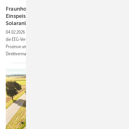
Martin Jehnichen
Fraunhofer-Studie: Abschaffung der
Einspeisevergütung gefährdet Ausbau kleiner
Solaranlagen
04.02.2026
-
Eine Studie des Fraunhofer ISE warnt davor, überstürzt
die EEG-Vergütung für kleine Solaranlagen zu streichen. Denn die
Prozesse und technischen Voraussetzungen für die
Direktvermarktung der Strommengen sind längst nicht
vorhanden.