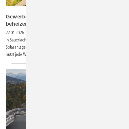
My PV
Gewerbegebäude direkt mit Sonnenstrom
beheizen
22.01.2026
-
Nach dem Umbau der Wärmeversorgung kann Moonich
in Sauerlach bei München den Überschussstrom aus der eigenen
Solaranlage endlich direkt vor Ort nutzen. Das System von My PV
nutzt jede Wattstunde, die vom Dach
kommt.