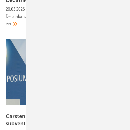
Decathlon in
Deutschland
20.03.2026
-
Mit der Realisierung der Projekte auf den Dächern von
Decathlon steigt Energias de Portugal in den deutschen Solarmarkt
ein.
Udo Siegfriedt
Carsten Körnig: Solarer Eigenverbrauch –
subventionsfrei vor Ort erzeugt und
verbraucht