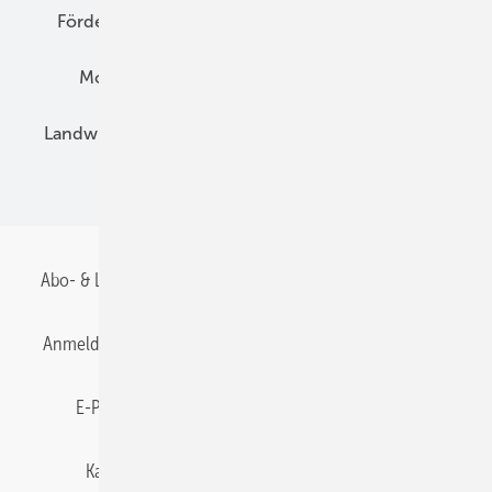
Förderung
Preise
Hybridgeneratoren
Montage
Installation
Solarparks
Landwirtschaft
Mieterstrom
Fachhandel
BIPV
Abo- & Leserservice
AGB
Alle Inhalte chronologisch
Anmelden
Anmeldung & Registrierung
Datenschutz
E-Paper
Gentner Energy Media
Impressum
Karriere bei Gentner
Team
Mediaservice