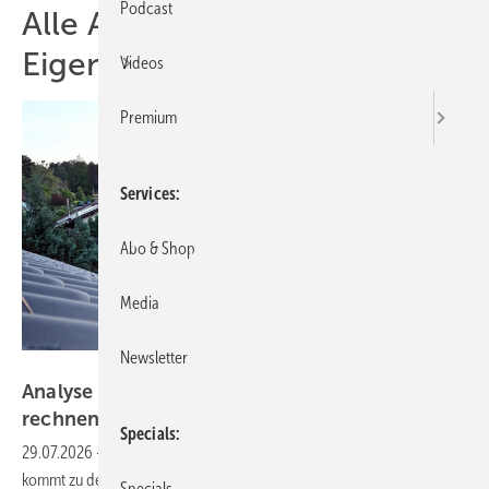
Podcast
Alle Artikel zum Thema
Eigenverbrauch
Videos
Premium
Services
Abo & Shop
Media
Newsletter
Velka Botička
Analyse von Greensketch zeigt: Solardächer
rechnen sich auch ohne staatliche
Förderung
Specials
29.07.2026
-
Eine Auswertung aller Eigenheimdächer in Deutschland
kommt zu dem Befund: Photovoltaikanlagen amortisieren sich bereits
Specials