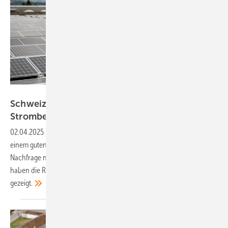
CKW AG
Schweiz: Solaranlagen werden 14 Prozent des
Strombedarfs
decken
02.04.2025
-
Derzeit ist die Schweiz beim Photovoltaikausbau auf
einem guten Pfad. Doch der Weg ist noch weit und derzeit ist die
Nachfrage noch etwas zurückhaltend. Wie sich das ändern kann,
haben die Referenten auf der diesjährigen Tagung von Swissolar
gezeigt.