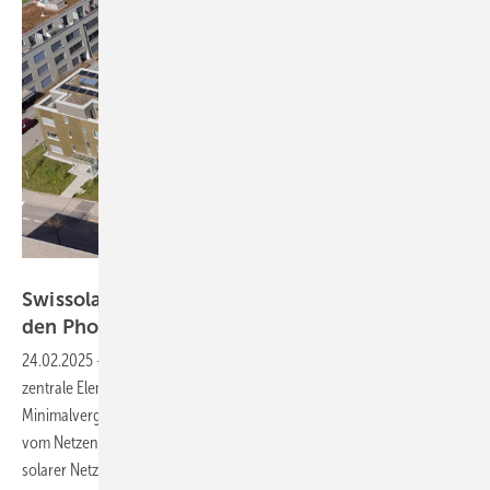
SKS Architekten AG
Swissolar fordert mehr Planungssicherheit für
den
Photovoltaikausbau
24.02.2025
-
Der Schweizer Bundesrat hat nun im Stromgesetz vier
zentrale Elemente für den Photovoltaikausbaut definiert: die
Minimalvergütung, lokale Elektrizitätsgemeinschaften, die Entlastung
vom Netzentgelt für Batteriespeicher sowie mehr Flexibilität bei
solarer Netzeinspeisung. Das ist eine klare Verbesserung – reicht aber