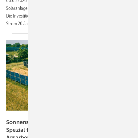
06.05.2026
-
Der Obsthof Gräßle in Biberach kann mit der
Solaranlage mehr als zwei Drittel seines Stroms selbst produzieren.
Die Investition hat Wirsol übernommen. Das Unternehmen liefert den
Strom 20 Jahre lang zum
Festpreis.
Wien Energie/Raphael Faschang
Sonnenstrom von Acker und Scheune: Unser
Spezial für die doppelte Ernte in
Agrarbetrieben