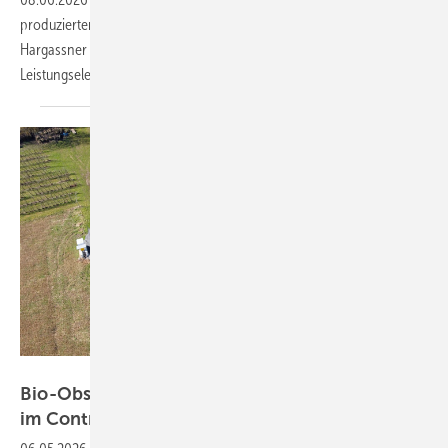
produzierten Sonnenstrom direkt vor Ort zu nutzen. Das zeigt
Hargassner mit seinen beiden Solaranlagen, die mit der
Leistungselektronik von Fronius ausgestattet
sind.
Spacemedia – Steffen Hoffner/Wirsol Aufdach
Bio-Obsthof nutzt Sonnenstrom und Speicher
im
Contracting