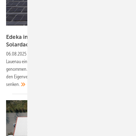
Edeka Minden-Hannover, Christian Schwier
Edeka investiert 2,8 Millionen Euro in
Solardach für den
Eigenverbrauch
06.08.2025
-
Der Edeka Minden-Hannover hat am Logistikstandort
Lauenau eine Photovoltaikanlage mit rund 8.000 Modulen in Betrieb
genommen. Die Anlage soll jährlich rund drei Gigawattstunden für
den Eigenverbrauch liefern – und die Energiekosten deutlich
senken.