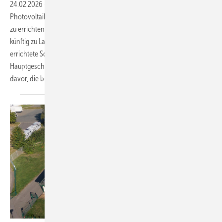
24.02.2026
-
Derzeitiges Regierungsziel ist es, den künftigen
Photovoltaik-Ausbau hälftig auf Gebäuden und hälftig auf Freiflächen
zu errichten. In den letzten Wochen kam es vereinzelt zu Vorschlägen,
künftig zu Lasten des Ausbaus auf Gebäuden stärker auf ebenerdig
errichtete Solarparks zu setzen. Carsten Körnig ist
Hauptgeschäftsführer des Bundesverbandes Solarwirtschaft. Er warnt
davor, die bürgernahe Energiewende
abzuwürgen.