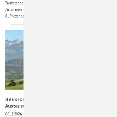
Tarmstedt eine neue Aufdachanlage mit 98 Kilowatt installiert.
Zusammen mit einem Batteriespeicher deckt das Autohaus so bis zu
81 Prozent eines werktäglichen
Energieverbrauchs.
Velka Botička
BVES fordert einfache Regelungen für lokalen
Austausch von
Solarstrom
08.11.2024
-
Energy Sharing soll zwar im Energiewirtschaftsgesetz