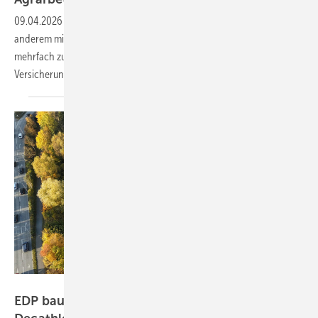
09.04.2026
-
Die Ausgabe des Spezials beschäftigt sich unter
anderem mit den Möglichkeiten, die Landwirte haben, um Flächen
mehrfach zu nutzen. Hier finden Sie auch Hinweise zur Technologie,
Versicherung und zur Umstieg auf die
Elektromobilität.
EDP
EDP baut Solaranlagen auf Dächern von