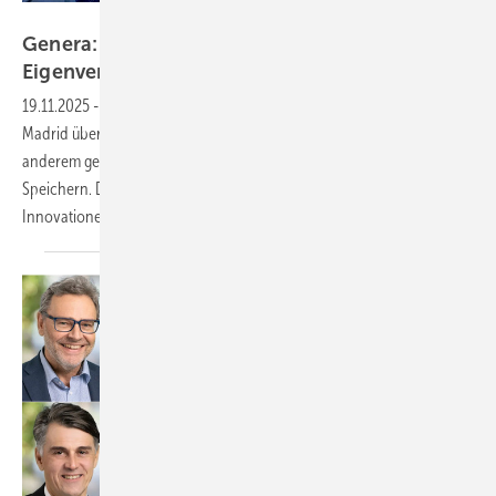
Niels H. Petersen
Genera: Branche erwartet neue Impulse für
Eigenverbrauch und
Speicher
19.11.2025
-
Die spanische Solarbranche diskutiert auf dem Forum in
Madrid über die Zukunft des Eigenverbrauchs. Im Fokus stehen unter
anderem gesetzliche Neuerungen sowie die Förderung von
Speichern. Die Hersteller zeigen dafür die passenden
Innovationen.