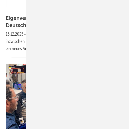
Fraunhofer ISE
Eigenverbrauch von Solarstrom steigt in
Deutschland stark
an
15.12.2025
-
Rund 17 Prozent des produzierten Solarstroms werden
inzwischen vor Ort genutzt. Das Fraunhofer ISE hat für diese Analyse
ein neues Auswertungsmodell
entwickelt.