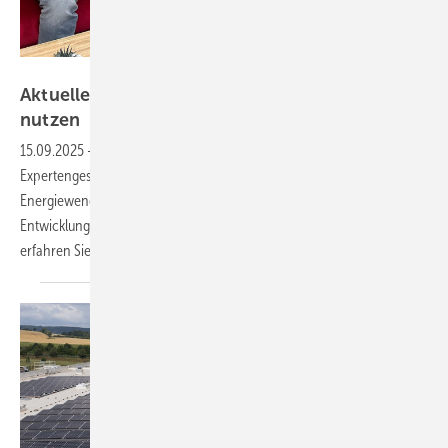
Miriam Bouzzamita
Aktuelles Video: Solarstrom für die Wärme
nutzen
15.09.2025
-
Die Redaktion der photovoltaik hat sich im
Expertengespräch mit My PV über den aktuellen Stand der
Energiewende im Heizungsbereich ausgetauscht. Wohin die
Entwicklung im Wärmebereich geht und welche Chancen sie bietet,
erfahren Sie im
Video.