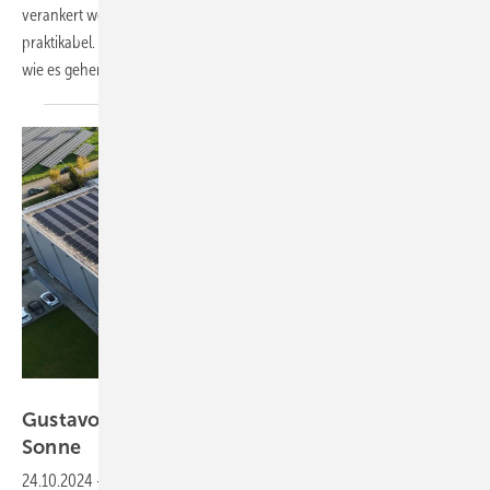
verankert werden. Doch die geplanten Regelungen sind nicht
praktikabel. Der BVES und Open District Hub unterbreiten Vorschläge,
wie es gehen
könnte.
Eon
Gustavo Gusto backt Tiefkühlpizza mit der
Sonne
24.10.2024
-
Ein Solargenerator auf dem Dach des