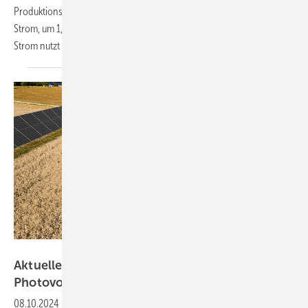
Produktionsgebäudes des Herstellers in Thüringen liefert ausreichend
Strom, um 1,3 Millionen Tiefkühlpizzen pro Jahr zu backen. Denn den
Strom nutzt das Unternehmen vor allem
selbst.
Timo Jaworr/Baywa AG
Aktuelle Studie: Landwirte sind gegenüber der
Photovoltaik
aufgeschlossen
08.10.2024
-
Die Landwirte haben großes Interesse an einer