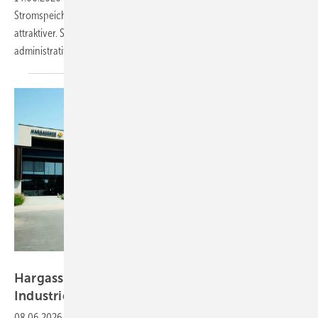
Stromspeichers und auch den lokalen Eigenverbrauch noch
attraktiver. Swissolar fordert, dass die notwendigen technischen und
administrativen Voraussetzungen geschaffen
werden.
Fronius International
Hargassner: Eigenverbrauchskonzept in der
Industrie spart
Energiekosten
08.06.2026
-
Industrielle Prozesse sind perfekt geeignet, um