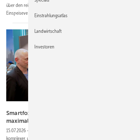
über den reinen Eigenverbrauch – selbst dann, wenn die
Einspeisevergütung
wegfällt.
Einstrahlungsatlas
Landwirtschaft
Investoren
Vorsatz Media
Smartfox: Komplette Energiesysteme für
maximalen
Eigenverbrauch
15.07.2026
-
CEO-Talk: Energiesysteme für Gebäude werden
komplexer, um das Maximum an Sonnenstrom vor Ort zu nutzen.