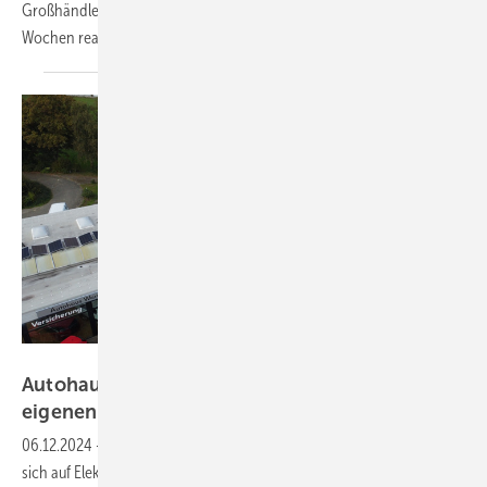
Großhändler Sonepar wurde das Projekt innerhalb von wenigen
Wochen
realisiert.
Solaredge
Autohaus Warncke deckt bis zu 81 Prozent des
eigenen
Stromverbrauchs
06.12.2024
-
Das Autohaus Warncke aus der Nähe von Bremen hat
sich auf Elektromobilität spezialisiert. Nun wurde am Standort in