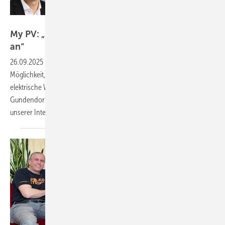
My PV
My PV: „Das Autarkiethema fängt gerade erst
an“
26.09.2025
-
Die Nutzung des Solarstroms für Wärme ist eine
Möglichkeit, die eingespeisten Mengen zu verringern. Welche Vorteile
elektrische Wärmeversorger noch haben, erklären Markus
Gundendorfer und Gerhard Rimpler von My PV im zweiten Teil
unserer Interviewserie zum
Thema.