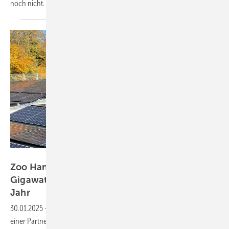
noch
nicht.
Sonepar
Zoo Hannover nutzt eine halbe
Gigawattstunde eigenen Sonnenstrom pro
Jahr
30.01.2025
-
Die neue Anlage steht auf dem Parkdeck des Zoos. Dank
einer Partnerschaft des Installationsunternehmens CSAE mit dem