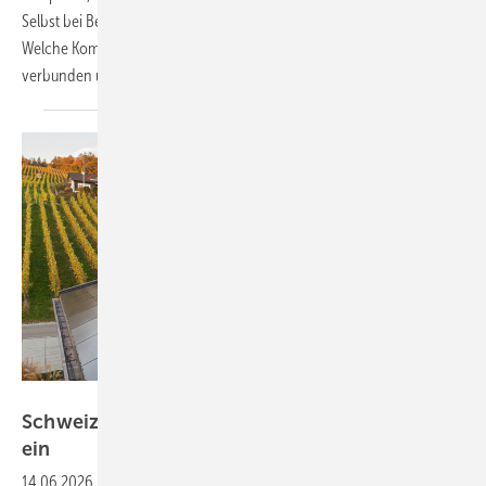
Selbst bei Bestandsanlagen wird Eigenverbrauch für Wärme attraktiv.
Welche Komponenten dafür notwendig sind, wie sie flexibel
verbunden und gesteuert werden, erfahren Sie im
Video!
3S Solar Solutions
Schweiz führt Solarvergütung zu Marktpreisen
ein
14.06.2026
-
Die neue Vergütungsoption macht die Integration eines