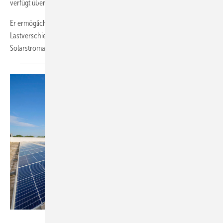
verfügt über 100 bis 200 Kilowatt Leistung.
Er ermöglicht so Anwendungen wie Lastspitzenkappung,
Lastverschiebung und die Optimierung des Eigenverbrauchs mit
Solarstromanlagen.
Der...
Foto: Delta