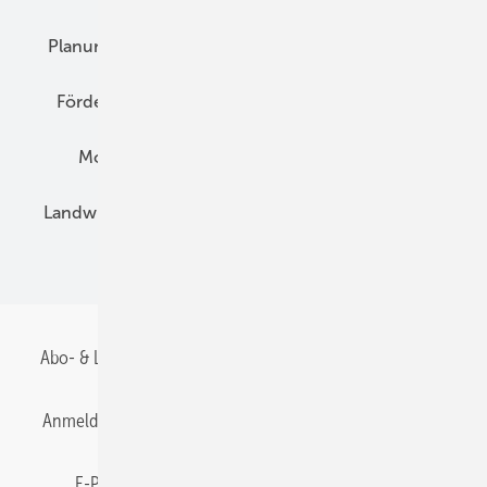
Planung
E-Mobilität
Wärme
Recht
Förderung
Preise
Hybridgeneratoren
Montage
Installation
Solarparks
Landwirtschaft
Mieterstrom
Fachhandel
BIPV
Abo- & Leserservice
AGB
Alle Inhalte chronologisch
Anmelden
Anmeldung & Registrierung
Datenschutz
E-Paper
Gentner Energy Media
Impressum