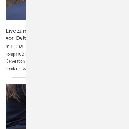
Niels H. Petersen
Live zum Restart: Neue Stringwechselrichter
von
Delta
01.10.2021
-
PV Guided Tours 2021: Die neue Flex-Serie von Delta ist
kompakt, leicht und flexibel einsetzbar. Zudem stellt Delta die
Generation Gen 2 vor: in neuem Design, alle Geräte sind frei
kombinierbar. Sendetermin: 6. Oktober 2021 um 11
Uhr.