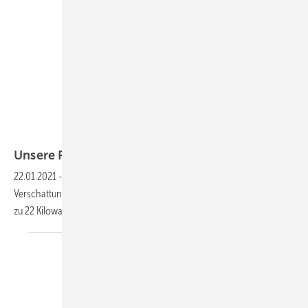
Delta
Unsere Produkte der
Woche
22.01.2021
-
Ein neuer Stringwechselrichter, ein Generator und
Verschattungssystem, ein Reflektorsystem sowie eine Wallbox mit bis
zu 22 Kilowatt. Das sind unsere Produkte der
Woche.