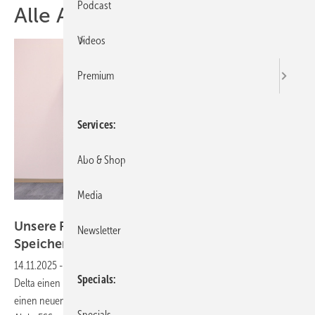
Podcast
Alle Artikel zum Thema Delta
Videos
Premium
Services
Abo & Shop
Media
Solarwatt
Unsere Produkte der Woche­ – Schwerpunkt
Newsletter
Speicher
14.11.2025
-
Solarwatt zeigt einen modularen Speicher mit Notstrom,
Specials
Delta einen Batterieschrank für Gewerbe und Industrie. Exide stellt
einen neuen skalierbaren Großspeicher im 20-Fuß-Container vor und
Specials