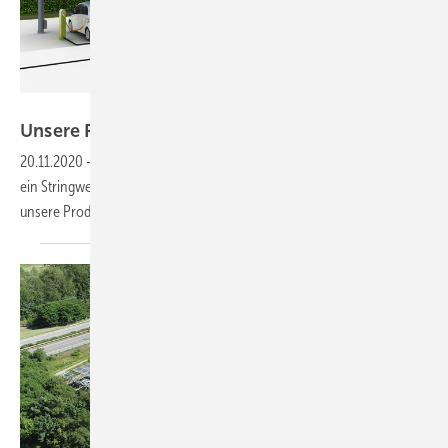
Getty Images/iStockphoto
Unsere Produkte der
Woche
20.11.2020
-
Die neue PV-Sol-Software, ein kostenloses Monitoring,
ein Stringwechselrichter und ein flexibles Montagesystem. Das sind
unsere Produkte der
Woche.