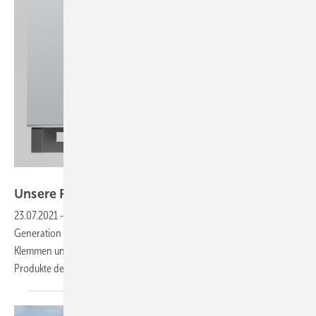
Delta
Unsere Produkte der
Woche
23.07.2021
-
Ein Stringwechselrichter mit viel Leistung, die vierte
Generation des Twin-Peak-Moduls sowie vielfältig einsetzbare
Klemmen und solare Terrassendächer und Carports. Das sind unsere
Produkte der
Woche.