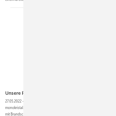
Sharp
Unsere Produkte der
Woche
27.05.2022
-
Ein neuer Stringwechselrichter mit acht MPP-Trackern,
monokristalline Perc-Halbzellen-Module sowie ein Gewerbespeicher
mit Brandschutzgehäuse und eine sehr flexible Wallbox. Das sind