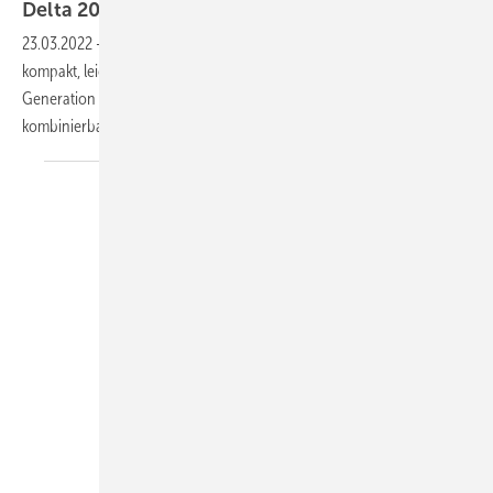
Delta 2021: Neue Flex-Serie und Gen
2
23.03.2022
-
PV Guided Tours 2021: Die neue Flex-Serie von Delta ist
kompakt, leicht und flexibel einsetzbar. Zudem stellte Delta die
Generation Gen 2 vor: in neuem Design, alle Geräte sind frei
kombinierbar. Sehen Sie alle
Neuheiten!