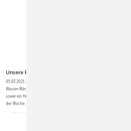
Delta
Unsere Produkte der
Woche
05.03.2021
-
Ein großer Stringwechselrichter fürs Dach, eine Luft-
Wasser-Wärmepumpe, Halbzellenmodule mit bis zu 450 Watt Leistung
sowie ein Hochvoltspeicher von Huawei. Das sind unsere Produkte
der
Woche.