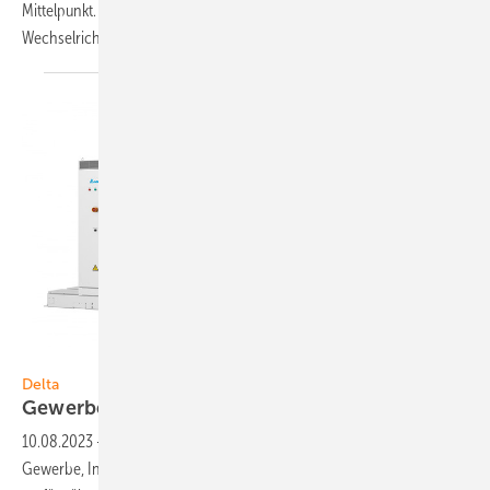
Mittelpunkt. Wie bei privaten Anlagen verschmelzen auch hier
Wechselrichter und
Batteriespeicher.
Foto: Delta
Delta
Gewerbespeicher leistet bis 200
Kilowatt
10.08.2023
-
Delta führt ein neues Batteriespeichersystem für
Gewerbe, Industrie sowie für E-Ladestationen ein. Der Speicher