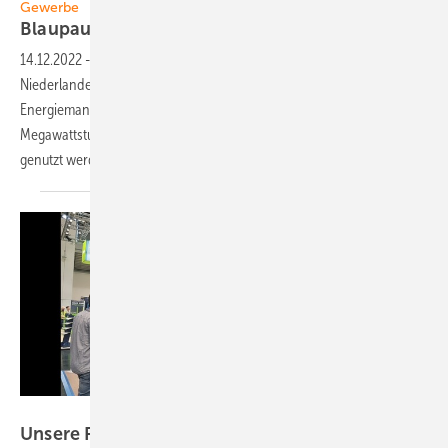
Gewerbe
Blau pause in
Gold
14.12.2022
-
Gewerbe — Das neue Bürogebäude von Delta in den
Niederlanden setzt hohe Standards bei Automatisierung und
Energiemanagement. Vom eigenen Flachdach fließen 103
Megawattstunden pro Jahr, die für Strom, Wärme und E-Mobilität
genutzt werden. Ein
Praxisreport
Delta
Unsere Produkte der
Woche