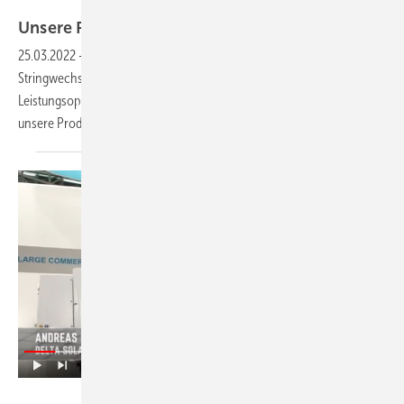
Bosch
Unsere Produkte der
Woche
25.03.2022
-
Ein Ladekabel ohne Wallbox, ein neuer
Stringwechselrichter sowie eine neue Generation von
Leistungsoptimierern und Module mit 670 Watt Leistung. Das sind
unsere Produkte der
Woche.
Vorsatz Media