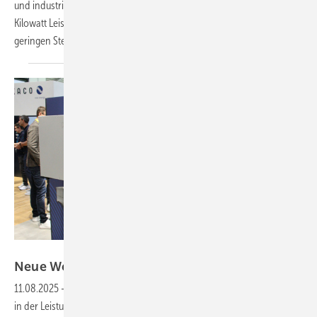
und industrielle Anwendungen vor. Ein Batterieschrank bietet 125
Kilowatt Leistung und 261 Kilowattstunden Energieinhalt – bei einer
geringen Stellfläche von weniger als 1,5
Quadratmetern.
Heiko Schwarzburger
Neue Wechselrichter: Mehr Geräte für
C&I
11.08.2025
-
Zur Smarter E Europe in München wurden Innovationen
in der Leistungselektronik präsentiert. Das Gewerbesegment stand im