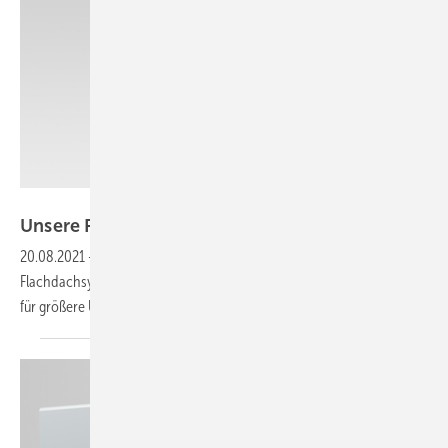
Delta
Unsere Produkte der
Woche
20.08.2021
-
Ein Stringwechselrichter mit sechs MPP-Trackern, ein
Flachdachsystem, ein flexibler AC-Speicher sowie ein Schutzgehäuse
für größere Umrichter. Das sind unsere Produkte der
Woche.