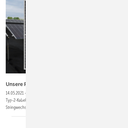
Sharp
Unsere Produkte der
Woche
14.05.2021
-
Ein Halbzellenmodul leistet 445 Watt, schnelles Laden mit
Typ-2-Kabeln, ein neues Solarportal sowie der dreiphasige
Stringwechselrichter M50A. Das sind unsere Produkte der
Woche.