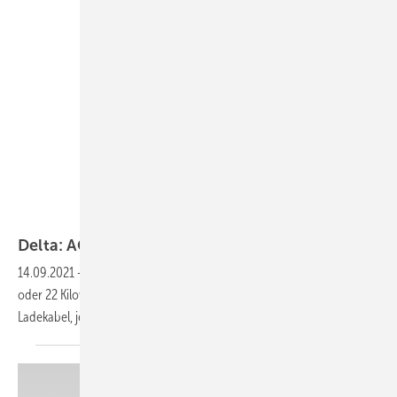
Delta
Delta: AC-Ladestation optional mit
Kabel
14.09.2021
-
Die AC-Ladestation aus dem Hause Delta verfügt über elf
oder 22 Kilowatt Ladeleistung und ist mit einer Ladesteckdose oder mit
Ladekabel, jeweils Typ 2,
erhältlich.