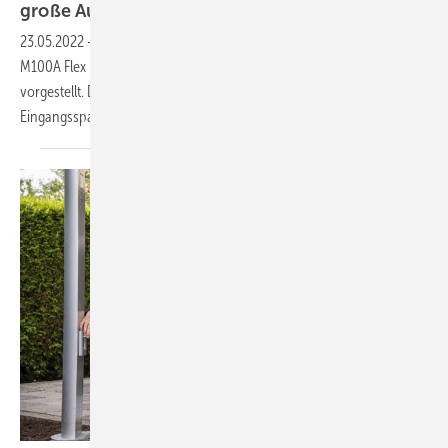
große
Aufdachanlagen
23.05.2022
-
Delta Electronics hat als Highlight auf der Intersolar den
M100A Flex mit acht MPP-Trackern für bis zu 16 Modulstränge
vorgestellt. Der Stringwechselrichter deckt einen besonders breiten
Eingangsspannungsbereich
ab.