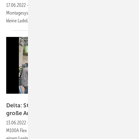
17.06.2022
-
Ein flexibler Stringwechselrichter, ein innovatives
Montagesystem aus Beton, eine aktualisierte Ladeapp sowie eine
kleine Ladebox. Das sind unsere Produkte der
Woche.
Delta
Delta: Stringwechselrichter M100A Flex für
große
Aufdachanlagen
13.06.2022
-
Delta Electronics hat als Highlight auf der Intersolar den
M100A Flex mit acht MPP-Trackern für bis zu 16 Modulstränge und
einem breiten Eingangsspannungsbereich
vorgestellt.