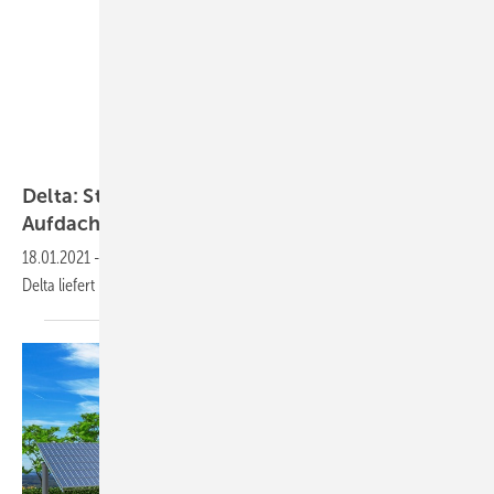
Delta
Delta: Stringwechselrichter für kommerzielle
Aufdachanlagen
18.01.2021
-
Der neue dreiphasige Stringwechselrichter M50A von
Delta liefert bis zu 55 Kilowatt maximaler
AC-Scheinleistung.