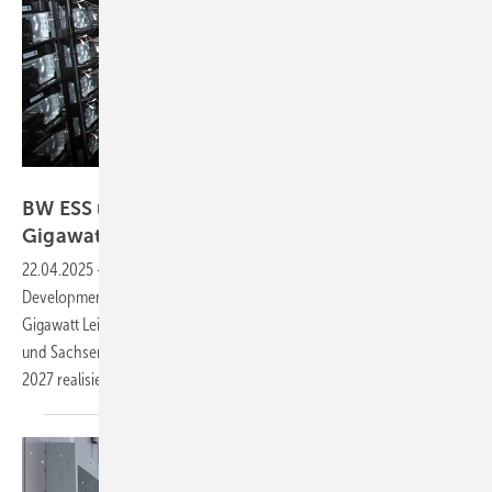
OTH Regensburg
BW ESS und Zelos wollen Großspeicher mit 1,5
Gigawatt
bauen
22.04.2025
-
Die beiden Unternehmen BW ESS und Zelos Energy
Developments planen den Bau von großen Batteriespeichern mit 1,5
Gigawatt Leistung in den Bundesländern Mecklenburg-Vorpommern
und Sachsen-Anhalt. Die Projekte werden voraussichtlich bis Ende
2027
realisiert.