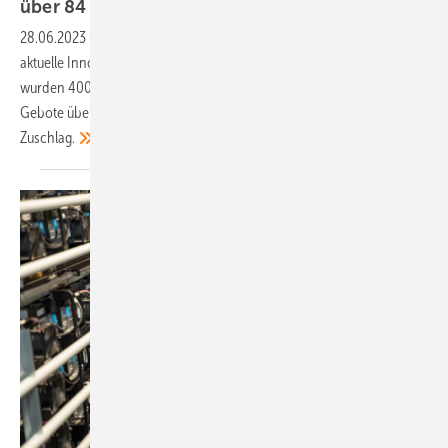
über 84
Megawatt
28.06.2023
-
Die Bundesnetzagentur hat nun die Ergebnisse für
aktuelle Innovationsausschreibung veröffentlicht: Zum 1. Mai 2023
wurden 400 Megawatt ausgeschrieben. Es gingen jedoch nur drei
Gebote über 84 Megawatt ein – alle Kombiprojekte bekamen den
Zuschlag.