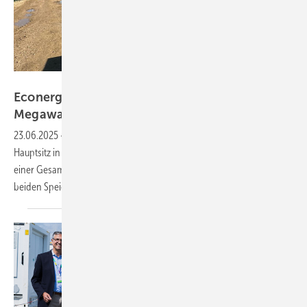
Econergy
Econergy plant zwei Großspeicher mit 200
Megawattstunden in
Brandenburg
23.06.2025
-
Der Projektierer Econergy Renewable Energy mit
Hauptsitz in Tel Aviv plant zwei große Batteriespeicherprojekten mit
einer Gesamtkapazität von 200 Megawattstunden. Der Baustart für die
beiden Speicherprojekte in Brandenburg ist für Ende 2025
geplant.