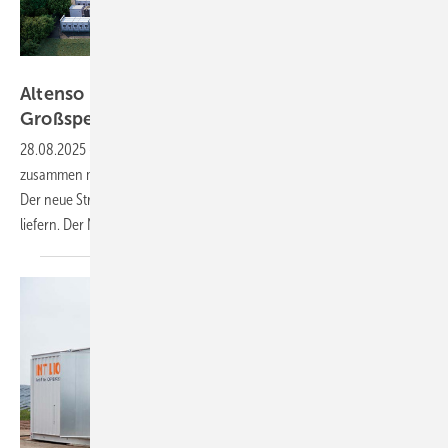
SMA Atenso
Altenso und MEAG bauen zweiten
Großspeicher in
Höxter
28.08.2025
-
Die Großspeichertochter Altenso von SMA baut
zusammen mit MEAG einen zweiten Batteriespeicher in Höxter (NRW).
Der neue Strompuffer soll 130 Megawatt und 354 Megawattstunden
liefern. Der Netzanschluss ist für 2027
anvisiert.