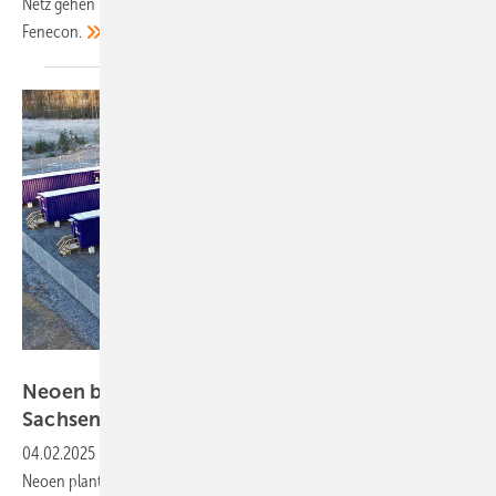
Netz gehen könnten, weiß Franz-Josef Feilmeier, Geschäftsführer von
Fenecon.
Neoen
Neoen baut Netzspeicher mit 45 Megawatt in
Sachsen-Anhalt
04.02.2025
-
Die Tochterfirma des französischen Energieerzeugers
Neoen plant den Bau eines Netzspeichers in Sachsen-Anhalt. Der