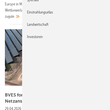
Europe in München zeigen die Anbieter innovative Lösungen. Der
Wettbewerb ist hart, das kommt den Installateuren und Solarkunden
Einstrahlungsatlas
zugute.
Landwirtschaft
Investoren
EnBW, Paul Langrock
BVES fordert eigenständiges
Netzanschlussverfahren für
Energiespeicher
29.04.2026
-
Die Übertragungsnetzbetreiber haben ein neues