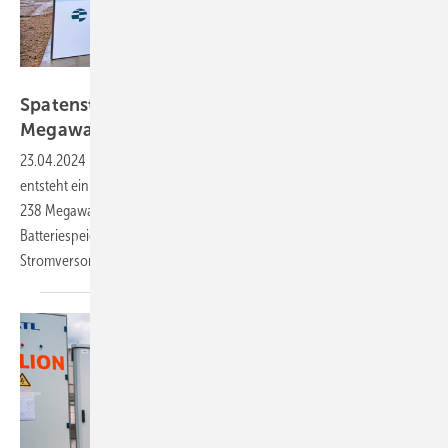
Eco Stor
Spatenstich für Batteriespeicher mit 103
Megawatt
Leistung
23.04.2024
-
In Bollingstedt im Landkreis Schleswig-Flensburg
entsteht ein gigantischer Strompuffer: Mit 103 Megawatt Leistung und
238 Megawattstunden Kapazität ist eines der derzeit größten
Batteriespeicherprojekte für Ökostrom hierzulande. Die
Stromversorgung wird so grüner, sicherer und
billiger.