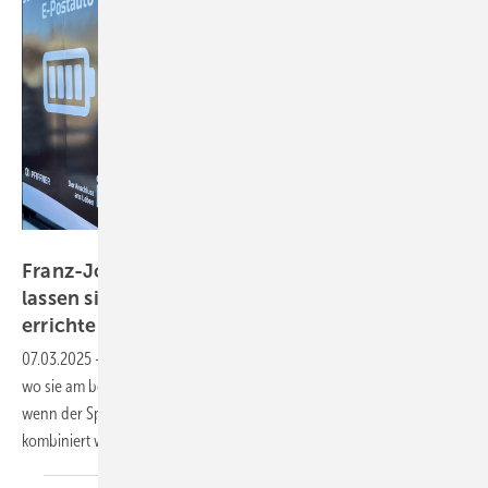
Fenecon
Franz-Josef Feilmeier von Fenecon „Speicher
lassen sich mit einer Solaranlage schneller
errichten“
07.03.2025
-
Bei den Großspeichern steht immer die Frage im Raum,
wo sie am besten platziert sind. Klar ist aber, dass es immer besser ist,
wenn der Speicher in Kombination mit einer Erzeugungsanlage
kombiniert wird. Dann ist auch die Refinanzierung
einfacher.