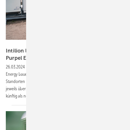
Intilion
Intilion liefert vier Netzspeicher an Startup
Purpel
Energy
26.03.2024
-
Speicheranbieter Intilion und das Unternehmen Purpel
Energy bauen vier Großspeicherprojekte mit 48 Megawattstunden an
Standorten in Norddeutschland. Die Outdoorsysteme verfügen
jeweils über eine Kapazität von zwölf Megawattstunden – sie sollen
künftig als netzdienliche Systeme das Stromnetz
stabilisieren.