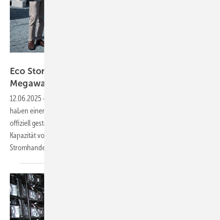
Eco Stor
Eco Stor startet Großbatteriespeicher mit 103
Megawatt
12.06.2025
-
Betreiber Eco Stor sowie der Projektentwickler EPW
haben einen riesigen Batteriespeicher im norddeutschen Bollingstedt
offiziell gestartet. Mit einer Leistung von 103,5 Megawatt und einer
Kapazität von 238 Megawattstunden soll der Speicher mit dem
Stromhandel Geld
verdienen.