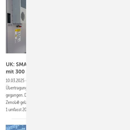
Zenobē Energy
UK: SMA und Wärtsilä bauen Speicherprojekt
mit 300
Megawatt
10.03.2025
-
Im schottischen Blackhillock ist ein an das
Übertragungsnetz gekoppelter Mega-Batteriespeicher in Betrieb
gegangen. Der Großspeicher wurde von Wärtsilä für den Betreiber
Zenobē gebaut und wird in zwei Phasen in Betrieb genommen: Phase
1 umfasst 200 Megawatt, 2026 folgen weitere 100
Megawatt.