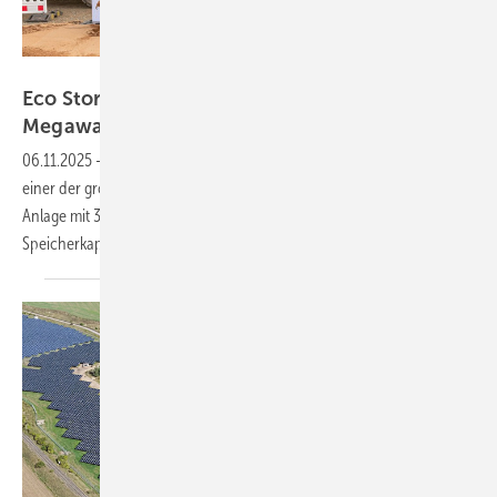
Eco Stor
Eco Stor: Baustart für Großspeicher mit 300
Megawatt ohne staatliche
Förderung
06.11.2025
-
In Förderstedt bei Staßfurt in Sachsen-Anhalt entsteht
einer der größten Batteriespeicher Deutschlands. Eco Stor baut eine
Anlage mit 300 Megawatt Leistung und über 700 Megawattstunden
Speicherkapazität – und das vollständig privat
finanziert.