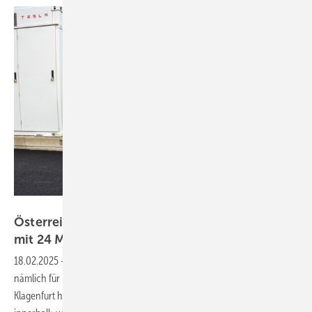
NGEN GmbH
Österreich: Ngen nimmt Tesla-Großspeicher
mit 24 MWh in
Betrieb
18.02.2025
-
Der Name ist Programm, könnte man sagen: Ngen steht
nämlich für Next Generation. Die Firma aus dem österreichischen
Klagenfurt hat einen großen Netzspeicher mit 24 Megawattstunden