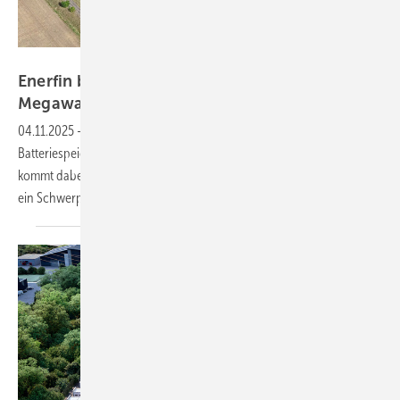
Enerfin
Enerfin baut Batteriespeicherprojekte mit 200
Megawattstunden
04.11.2025
-
Enerfin baut hierzulande in den kommenden Monaten
Batteriespeicherprojekte mit rund 200 Megawattstunden. Zum Einsatz
kommt dabei vor allem das modulare Speichersystem Greencube XL –
ein Schwerpunkt liegt auf sogenannten
Co-Location-Projekten.