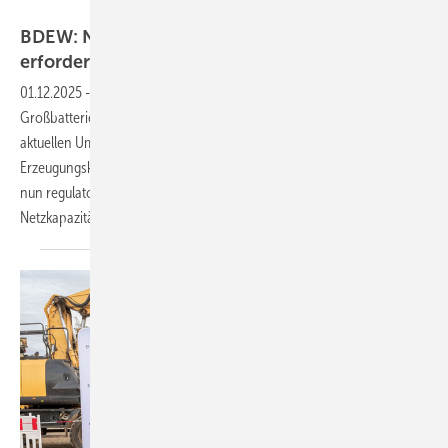
Münch Energie
BDEW: Netzanschlussboom bei Großspeichern
erfordert neue
Regeln
01.12.2025
-
Die Anträge für Netzanschlüsse bei
Großbatteriespeichern in Deutschland steigt rasant. Laut einer
aktuellen Umfrage übersteigt die beantragte Leistung die heutige
Erzeugungskapazität bei weitem. Der Branchenverband BDEW fordert
nun regulatorische Anpassungen bei der Vergabe von
Netzkapazitäten.