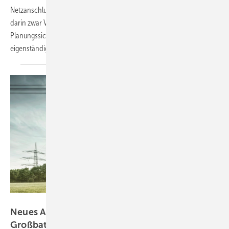
Netzanschlussverfahren festgelegt. Der Branchenverband BVES sieht
darin zwar Verbesserungen, kritisiert jedoch fehlende
Planungssicherheit für Speicherprojekte – es brauche ein
eigenständiges
Anschlussverfahren.
TransnetBW
Neues Auswahlverfahren für
Großbatteriespeicher startet
bald