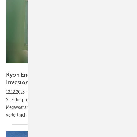
Kyon Energy
Kyon Energy verkauft vier Netzspeicher an
Investor
Obton
12.12.2023
-
Projektentwickler Kyon Energy hat im Jahr 2023
Speicherprojekte mit einer Gesamtspeicherleistung von 194,7
Megawatt an den dänischen Investor Obton verkauft. Die Leistung
verteilt sich auf insgesamt vier Projekte in
Deutschland.