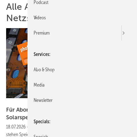
Podcast
Alle Artikel zum Thema
Netzspeicher
Videos
Premium
Services
Abo & Shop
Media
Newsletter
Niels H. Petersen
Für Abonnenten: Neues Themenheft über
Solarspeicher ist
erschienen
Specials
18.07.2026
-
Das aktuelle Heft erschien Mitte Juni 2026. Im Fokus
stehen Speicherbatterien für alle Marktsegmente. Denn zur EES
Specials