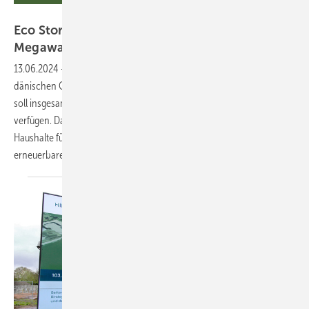
Eco Stor
Eco Stor plant Megaspeicher mit 238
Megawattstunden bei
Flensburg
13.06.2024
-
Baubeginn des Batteriekraftwerks in Schuby nahe der
dänischen Grenze ist für November 2024 geplant. Der Megaspeicher
soll insgesamt über 103,5 Megawatt und 238 Megawattstunden
verfügen. Damit können rechnerisch rund eine halbe Million
Haushalte für jeweils zwei Stunden morgens und abends mit
erneuerbarem Strom versorgt
werden.