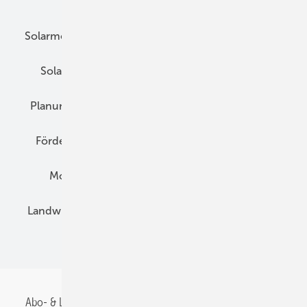
Unsere Themen
Solarmodule
DC-Technik
Wechselrichter
Solarspeicher
AC-Technik
Wartung
Planung
E-Mobilität
Wärme
Recht
Förderung
Preise
Hybridgeneratoren
Montage
Installation
Solarparks
Landwirtschaft
Mieterstrom
Fachhandel
BIPV
Abo- & Leserservice
AGB
Alle Inhalte chronologisch