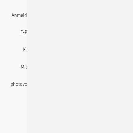
Anmelden
Anmeldung & Registrierung
Datenschutz
E-Paper
Gentner Energy Media
Impressum
Karriere bei Gentner
Team
Mediaservice
Mitgliedschaften und Engagement
Newsletter
photovoltaik abonnieren
Privacy Manager
pv Europe
RSS-Feed
Veranstaltungen / Webinare
© 2026 photovoltaik