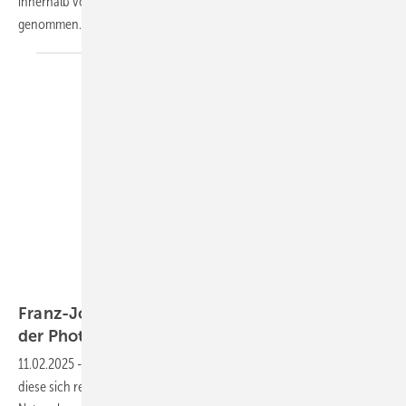
innerhalb von nur sieben Monaten geplant, gebaut und nun in Betrieb
genommen.
Fenecon
Franz-Josef Feilmeier: „Überschussleistung aus
der Photovoltaik will gespeichert
werden“
11.02.2025
-
Derzeit sind viele Großspeicherprojekte geplant. Wie
diese sich rechnen und wie viel Leistung tatsächlich demnächst ans