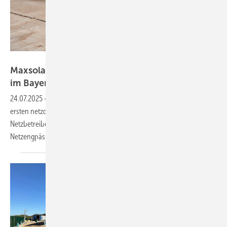
Maxsolar
Maxsolar baut ersten netzdienlichen Speicher
im Bayernwerk
Netz
24.07.2025
-
Maxsolar errichtet im Auftrag der Bayernwerk Netz den
ersten netzdienlichen Großspeicher im Verteilnetz eines deutschen
Netzbetreibers. Der Speicher mit fünf Megawatt Leistung soll gezielt
Netzengpässe reduzieren und den Netzausbau
ergänzen.