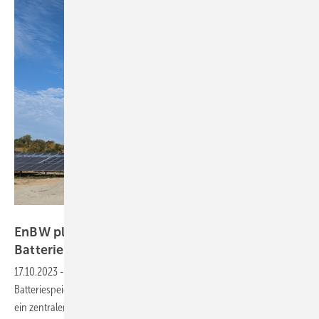
EnBW
EnBW plant Solarparks künftig immer mit
Batteriespeicher
17.10.2023
-
Energiekonzern EnBW setzt zukünftig immer auf
Batteriespeicher in ihren Solarparks. Damit sind Strompuffer künftig
ein zentraler Bestandteil der Ausbaustrategie des Konzerns für