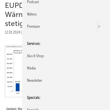
Podcast
EUPD: Die Absatzzahlen von
Wärmepumpen steigen
Videos
stetig
Premium
12.01.2024
|
Druckvorschau
Services
Abo & Shop
Media
Newsletter
Specials
EUPD Research
Geplant: Wachstum auf insgesamt sechs Millionen Wärmepumpen im Jahr
Specials