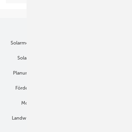
Unsere Themen
Solarmodule
DC-Technik
Wechselrichter
Solarspeicher
AC-Technik
Wartung
Planung
E-Mobilität
Wärme
Recht
Förderung
Preise
Hybridgeneratoren
Montage
Installation
Solarparks
Landwirtschaft
Mieterstrom
Fachhandel