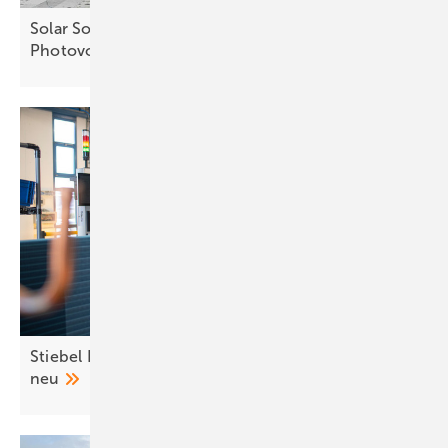
Solar Solutions: Infrarotheizung trifft
Photovoltaik
Stiebel Eltron startet Wärmepumpenproduktion
neu