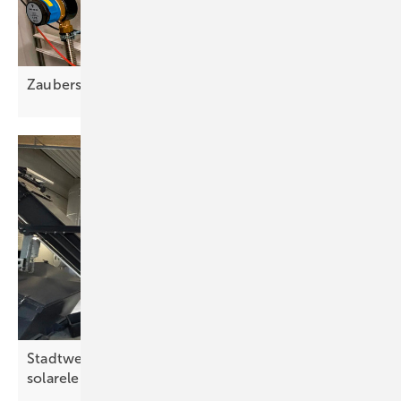
Zaubers tab für saubere
Wärme
Stadtwerke Straubing ergänzen Hackschnitzel um
solarelektrische
Direktheizung