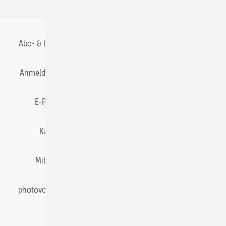
BIPV
Abo- & Leserservice
AGB
Alle Inhalte chronologisch
Anmelden
Anmeldung & Registrierung
Datenschutz
E-Paper
Gentner Energy Media
Impressum
Karriere bei Gentner
Team
Mediaservice
Mitgliedschaften und Engagement
Newsletter
photovoltaik abonnieren
Privacy Manager
pv Europe
RSS-Feed
Veranstaltungen / Webinare