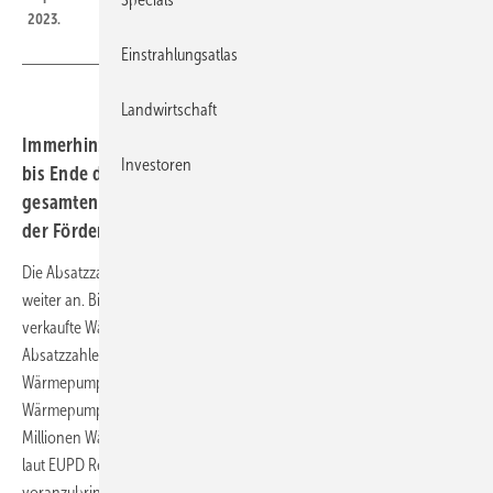
2023.
Einstrahlungsatlas
Landwirtschaft
Immerhin: Der Wärmepumpenabsatz in Deutschland ist
Investoren
bis Ende des dritten Quartals 2023 bereits höher als im
gesamten Vorjahr. Der Absatz der Geräte und die Anzahl
der Förderanträge sollten getrennt betrachtet werden.
Die Absatzzahlen für Wärmepumpen steigen in den letzten Jahren
weiter an. Bis Ende des dritten Quartals 2023 gab es bereits 295.500
verkaufte Wärmepumpen hierzulande. Dies übersteigt die
Absatzzahlen vom Gesamtjahr 2022 mit 236.000 verkauften
Wärmepumpen. Auch einige Energieversorger bieten Kunden bereits
Wärmepumpen an. Bei dem geplanten Wachstum auf insgesamt sechs
Millionen Wärmepumpen im Jahr 2023 besteht für Energieversorger
laut EUPD Research viel Potential, um die Wärmewende
voranzubringen.