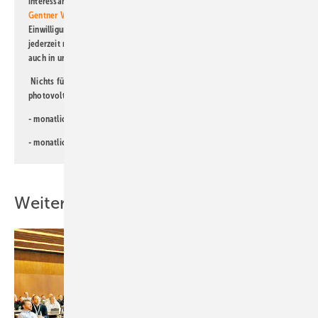
interessante Verlags- und Online-Angebote
der Marken der Alfons W.
Gentner Verlag GmbH & Co. KG
informiert zu werden. Diese
Einwilligung kann ich jederzeit widerrufen und eine Abmeldung ist
jederzeit möglich. Informationen zum Umgang mit Daten finden Sie
auch in unserer
Datenschutzerklärung
.
Nichts für Sie dabei? Dann lesen Sie doch einen unserer weiteren
photovoltaik-Newsletter!
- monatlicher
Newsletter für Investoren
- monatlicher
Newsletter PV für die Landwirtschaft
Weitere Inhalte