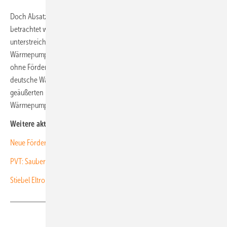
Doch Absatz und Anzahl der Förderanträge sollten laut EUPD getrennt
betrachtet werden: Die robuste Absatzleistung von Quartal zu Quartal
unterstreicht die stetige und andauernde Nachfrage nach
Wärmepumpen. Zudem finanzieren einige Käufer ihre Wärmepumpe
ohne Fördermittel. Anhand der Absatzzahlen wird klar, dass der
deutsche Wärmepumpenmarkt auf dem besten Weg ist, die Ende 2022
geäußerten Prognosen der Branche von 350.000 verkauften
Wärmepumpen im Jahr 2023 zu übertreffen. (nhp)
Weitere aktuelle News:
Neue Förderung von Ökoheizungen startet
PVT: Sauberer Strom und Wärme vom Dach
Stiebel Eltron erweitert Produktionskapazität in Gifhorn
Teilen
Link kopieren