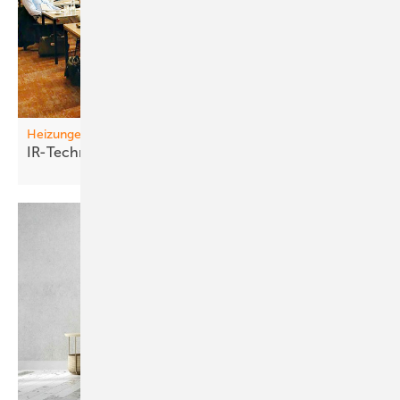
Heizungen
IR-Technik vo rm
D urchbruch