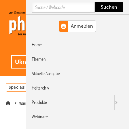
Springe
Springe
Springe
Search
auf
auf
auf
Hauptinhalt
Hauptmenü
SiteSearch
Home
MENÜ
.
Themen
Aktuelle Ausgabe
Specials
Einstrahlungsatlas
Landwirtschaft
Invest
Heftarchiv
Produkte
Wärme
Webinare