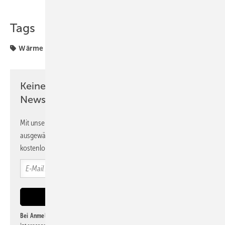
Tags
Wärme
Wärmepumpe
Keine Zeit? Kein Problem mit dem PV
Newsletter!
Mit unserem Newsletter erhalten Sie regelmäßig von uns
ausgewählte Informationen und Neuigkeiten, gebündelt und
kostenlos direkt ins Postfach.
Bei Anmeldung zu diesem Newsletter bin ich damit einverstanden, über