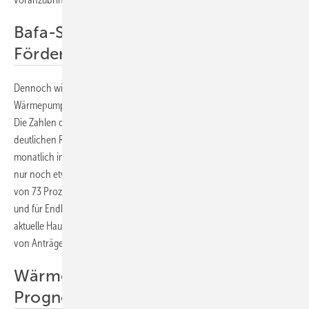
Bafa-Statistik zeigt Rückgang bei
Förderanträgen
Dennoch wirkt die Berichterstattung über den deutschen
Wärmepumpenmarkt oft widersprüchlich, resümieren die Analysten.
Die Zahlen der Förderanträge in der Bafa-Statistik zeigen einen
deutlichen Rückgang: Nach den Antragsdaten wurden 2022
monatlich im Durchschnitt 29.060 Anträge gestellt, während es 2023
nur noch etwa 7.845 pro Monat sind. Das entspricht einem Rückgang
von 73 Prozent entspricht. Hinzu kommen das sich ständig ändernde
und für Endkunden wenig transparente Förderumfeld sowie die
aktuelle Haushaltssperre, welche die Annahme und die Bewilligung
von Anträgen stoppt.
Wärmepumpenmarkt erfüllt
Prognose