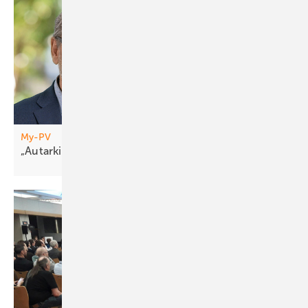
My-PV
„Autarkie fä ngt erst
an“