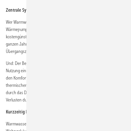
Zentrale Systeme sind (fast) immer zu groß!
Wer Warmwasser und Heizwärme mit einem Kessel oder einer
Wärmepumpe erzeugt, kann sein Gebäude niemals effizient oder
kostengünstig versorgen. Der Grund: Warmwasser wird während des
ganzen Jahres benötigt, Heizwärme nur in den kalten Monaten der
Übergangszeit und der Heizperiode.
Und: Der Bedarf an Warmwasser hängt von der Anzahl und der
Nutzung eines Gebäudes ab, von den Ansprüchen seiner Nutzer an
den Komfort. Der Bedarf an Heizwärme hingegen hängt von der
thermischen Qualität des Gebäudes ab, also von den Wärmeverlusten
durch das Dach, den Keller und die Außenwände sowie von den
Verlusten durch Lüftung.
Kurzzeitig hohe Leistung mit kleinen Speichern!
Warmwasser wird meist stoßweise benötigt, vor allem in