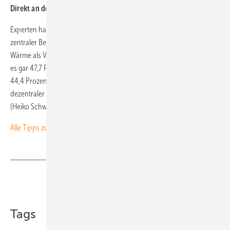
Direkt an der Zapfstelle erwärmen!
Experten haben errechnet, dass in einem Einfamilienhaus bei
zentraler Bereitung des Warmwassers im Keller rund 42,4 Prozent der
Wärme als Verluste ungenutzt bleiben. In einem Dreifamilienhaus sind
es gar 47,7 Prozent, in einem Mehrgeschosser für zwölf Familien rund
44,4 Prozent. Demgegenüber liegen die Wärmeverluste bei
dezentraler Bereitung an der Zapfstelle zwischen 2,8 und 3,2 Prozent.
(Heiko Schwarzburger)
Alle Tipps zum Energiesparen finden Sie hier.
Teilen
Link kopieren
Tags