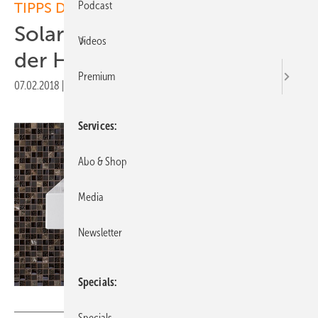
Podcast
TIPPS DER REDAKTION
Solartipp: Warmwasser von
Videos
der Heizung trennen!
Premium
07.02.2018
|
Druckvorschau
Services
Abo & Shop
Media
Newsletter
Specials
Clage
Specials