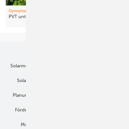
Dynoptsan
PVT un terstützt ­Wärmepumpen im
Bestand
Unsere Themen
Solarmodule
DC-Technik
Wechselrichter
Solarspeicher
AC-Technik
Wartung
Planung
E-Mobilität
Wärme
Recht
Förderung
Preise
Hybridgeneratoren
Montage
Installation
Solarparks