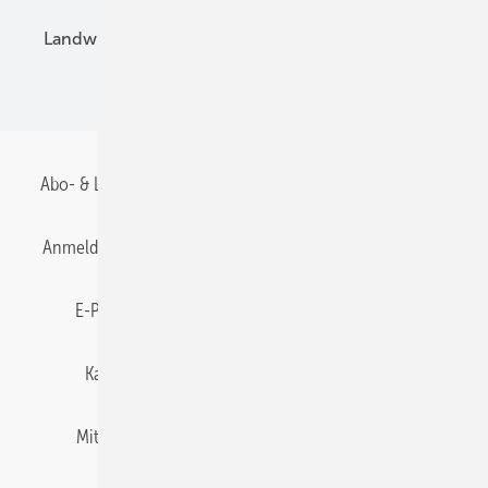
Landwirtschaft
Mieterstrom
Fachhandel
BIPV
Abo- & Leserservice
AGB
Alle Inhalte chronologisch
Anmelden
Anmeldung & Registrierung
Datenschutz
E-Paper
Gentner Energy Media
Impressum
Karriere bei Gentner
Team
Mediaservice
Mitgliedschaften und Engagement
Newsletter