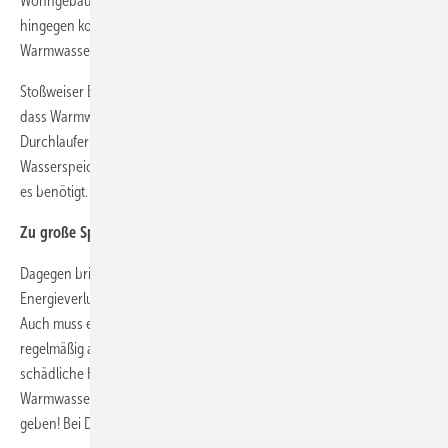
Wohngebäuden, in Hotels oder Kliniken (Desinfektion). Bürogebäude
hingegen kommen meist mit einer kleinen Teeküche aus, in der
Warmwasser mit elektrischen Boilern erhitzt werden kann.
Stoßweiser Bedarf – etwa ein Vollbad oder eine Dusche – bedeutet,
dass Warmwasser lieber durch einen leistungsfähigen
Durchlauferhitzer, Boiler oder eine spezielle Wärmepumpe mit kleinem
Wasserspeicher erzeugt wird. Es wird genau dann erhitzt, wenn man
es benötigt.
Zu große Speicher fressen Energie!
Dagegen bringt die lange Speicherung von Warmwasser erhebliche
Energieverluste in den Speichertanks und der Verrohrung mit sich.
Auch muss ein Warmwasserspeicher mit mehr als drei Litern Inhalt
regelmäßig auf mehr als 65 Grad Celsius erhitzt werden, damit
schädliche Keime und Mikroben abgetötet werden. Denn
Warmwasser ist Trinkwasser – bei der Hygiene darf es keine Abstriche
geben! Bei Durchlauferhitzern sind solche Sorgen überflüssig.