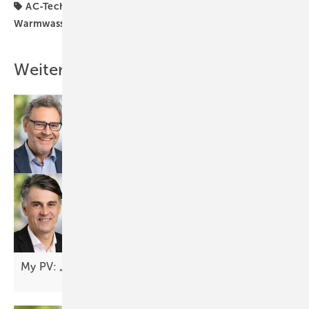
AC-Technik
Solartipp
Strom & Wärme
Warmwasser
Wärme
Weitere Inhalte
My PV: „Das Autarkiethema fängt gerade erst
an“