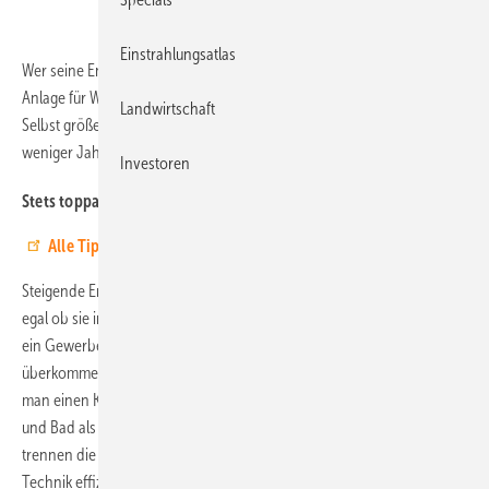
Einstrahlungsatlas
Wer seine Energiekosten wirklich senken will, sollte die technische
Anlage für Warmwasser unbedingt von der Winterheizung trennen.
Landwirtschaft
Selbst größere Umbauten an der Haustechnik zahlen sich innerhalb
weniger Jahre aus.
Investoren
Stets toppaktuell:
Abonnieren Sie unseren Newsletter!
Alle Tipps aus erster Hand, in einem Band.
Steigende Energiekosten machen immer mehr Menschen zu schaffen,
egal ob sie in ihrem eigenen Heim wohnen, ob sie Mieter sind oder
ein Gewerbe betreiben. Ein Grund für hohe Kosten sind
überkommene Versorgungskonzepte in der Haustechnik. Früher baute
man einen Kessel ins Haus, der sowohl das Warmwasser für Küche
und Bad als auch die Heizkörper versorgte. Moderne Konzepte
trennen die beiden Systeme. Aus gutem Grund: Nur dann kann die
Technik effizient arbeiten.