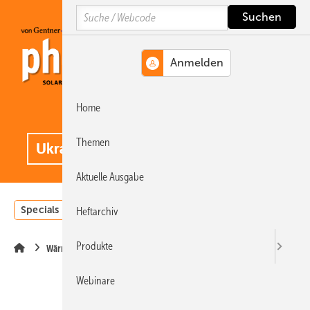
Springe
Springe
Springe
Search
auf
auf
auf
Hauptinhalt
Hauptmenü
SiteSearch
Home
MENÜ
.
Themen
Aktuelle Ausgabe
Specials
Einstrahlungsatlas
Landwirtschaft
Invest
Heftarchiv
Produkte
Wärme
Webinare