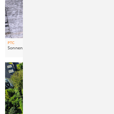
PTC
Sonnens ammler für Wärme und
Kälte