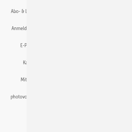
Abo- & Leserservice
AGB
Alle Inhalte chronologisch
Anmelden
Anmeldung & Registrierung
Datenschutz
E-Paper
Gentner Energy Media
Impressum
Karriere bei Gentner
Team
Mediaservice
Mitgliedschaften und Engagement
Newsletter
photovoltaik abonnieren
Privacy Manager
pv Europe
RSS-Feed
Veranstaltungen / Webinare
© 2026 photovoltaik