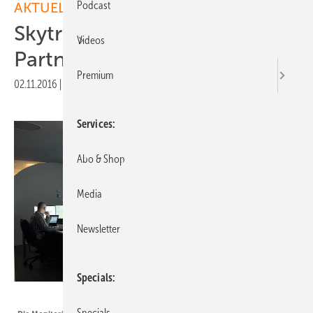
Podcast
AKTUELLE MELDUNGEN
Skytron Energy an Liberta
Videos
Partners verkauft
Premium
02.11.2016
|
Druckvorschau
Services
Abo & Shop
Media
Newsletter
Specials
Skytron Energy
Specials