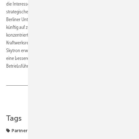
die Interessen von Skytron Energy kümmern wird und alle
strategischen Entscheidungen gemeinsam mit dem Management des
Berliner Unternehmens abstimmen will. Zudem soll die Investitionen
künftig auf zentrale Produkte wie die Leitwarten-Software PV Guard
konzentriert werden. Ob zu den zentralen Produkten auch der
Kraftwerksregler Sky Control gehört, ist bisher noch nicht bekannt.
Skytron erwartet sich durch die Übernahme durch Liberta Partners
eine bessere Position als weltweiter Anbieter von Photovoltaik- und
Betriebsführungsdienstleistungen. (su)
Teilen
Link kopieren
Tags
Partner
Recht
Strom & Wärme
Wartung