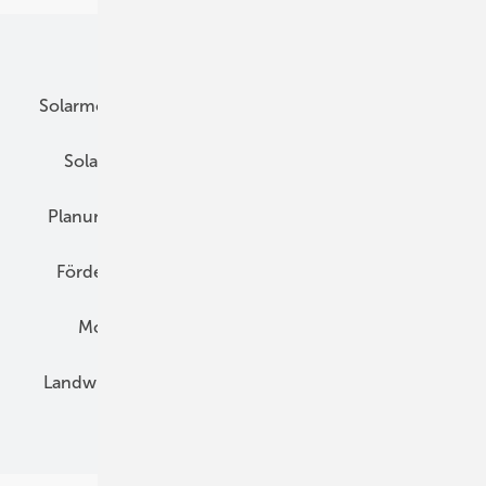
Unsere Themen
Solarmodule
DC-Technik
Wechselrichter
Solarspeicher
AC-Technik
Wartung
Planung
E-Mobilität
Wärme
Recht
Förderung
Preise
Hybridgeneratoren
Montage
Installation
Solarparks
Landwirtschaft
Mieterstrom
Fachhandel
BIPV