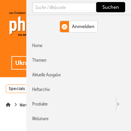
Springe
Springe
Springe
Search
auf
auf
auf
Hauptinhalt
Hauptmenü
SiteSearch
Home
MENÜ
.
Themen
Aktuelle Ausgabe
Specials
Einstrahlungsatlas
Landwirtschaft
Invest
Heftarchiv
Produkte
Wartung
Webinare