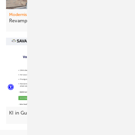
Modernisierung
Revam ping liefert bis 35 Prozent mehr
Ertrag
KI in Gutachten – auf beiden Seiten des
Tisches