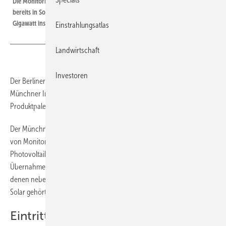
Die Monitoring- und Betriebsführungslösungen von Skystron Energy sind
bereits in Solarkraftwerken mit einer Gesamtleistung von mehr als sieben
Gigawatt installiert.
Einstrahlungsatlas
Landwirtschaft
Investoren
Der Berliner Photovoltaikdienstleister Skytron Energy wurde an den
Münchner Investor Liberta Partners verkauft. Die zentrale
Produktpalette von Skytron Energy wird es auch weiterhin geben.
Der Münchner Investor Liberta Partners hat den Berliner Anbieter
von Monitoring-, Steuerungs- und Überwachungssystemen für
Photovoltaikanlagen Skytron Energy übernommen. Zu den
Übernahmebedingungen wollen sich die beteiligten Unternehmen, zu
denen neben Skytron und Liberta auch der bisherige Eigentümer First
Solar gehört, nicht äußern.
Eintritt in ein neues Geschäftsfeld