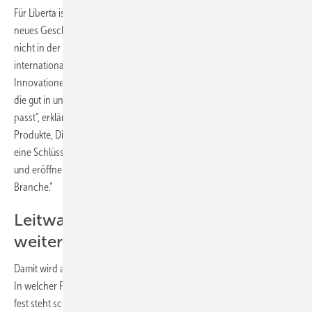
Für Liberta ist die Übernahme von Skytron der Eintritt in ein ganz
neues Geschäftsfeld. Denn bisher ist der Investor offensichtlich noch
nicht in der Solarbranche unterwegs. „Skytron Energys führende
internationale Präsenz sowie seine Vorreiterrolle bei technischen
Innovationen machen das Unternehmen zu einer soliden Investition,
die gut in unseren Fokus von Firmen mit starkem Wachstumspotenzial
passt“, erklärt Peter Franke, Partner bei Liberta Partners. „Die
Produkte, Dienstleistungen und Lösungen von Skytron Energy stellen
eine Schlüsselrolle in der Wertschöpfungskette der Solarindustrie dar
und eröffnen Liberta die Türen zu einer aufregenden, aufstrebenden
Branche.“
Leitwartensoftware wird
weitergeführt
Damit wird auch klar, dass Liberta das Unternehmen weiterführen will.
In welcher Form, wird sich in den kommenden Wochen zeigen. Doch
fest steht schon, dass die Liberta Partners exklusiv und vorrangig um