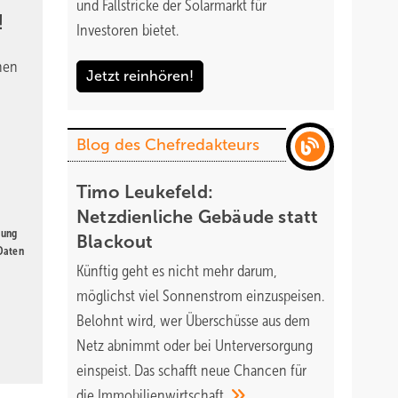
und Fallstricke der Solarmarkt für
!
Investoren bietet.
nen
Jetzt reinhören!
Blog des Chefredakteurs
Timo Leukefeld:
Netzdienliche Gebäude statt
gung
Blackout
 Daten
Künftig geht es nicht mehr darum,
möglichst viel Sonnenstrom einzuspeisen.
Belohnt wird, wer Überschüsse aus dem
Netz abnimmt oder bei Unterversorgung
einspeist. Das schafft neue Chancen für
die
Immobilienwirtschaft.