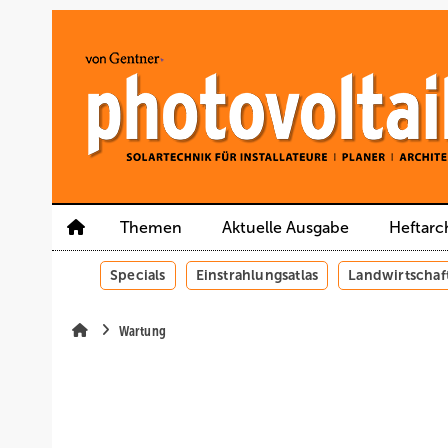
Springe
Springe
Springe
auf
auf
auf
Hauptinhalt
Hauptmenü
SiteSearch
Themen
Aktuelle Ausgabe
Heftarc
Specials
Einstrahlungsatlas
Landwirtschaf
Wartung