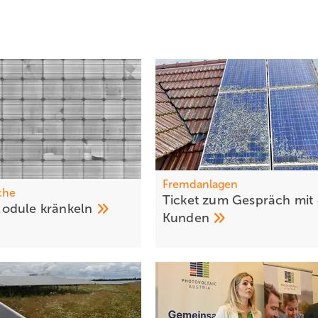
Fremdanlagen
che
T icket zum Gespräch mit
odule
kränkeln
Kunden