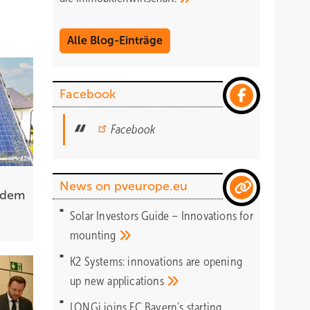
Alle Blog-Einträge
Facebook
Facebook
News on pveurope.eu
 dem
Solar Investors Guide – Innovations for
mounting
K2 Systems: innovations are opening
up new
applications
LONGi joins FC Bayern's starting