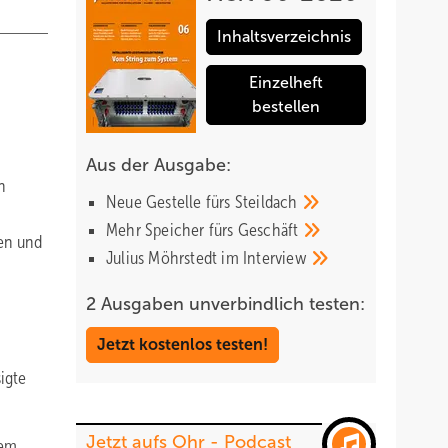
Inhaltsverzeichnis
Einzelheft
bestellen
Aus der Ausgabe:
n
Neue Gestelle fürs
Steildach
Mehr Speicher fürs
Geschäft
gen und
Julius Möhrstedt im
Interview
2 Ausgaben unverbindlich testen:
Jetzt kostenlos testen!
igte
Jetzt aufs Ohr - Podcast
dem