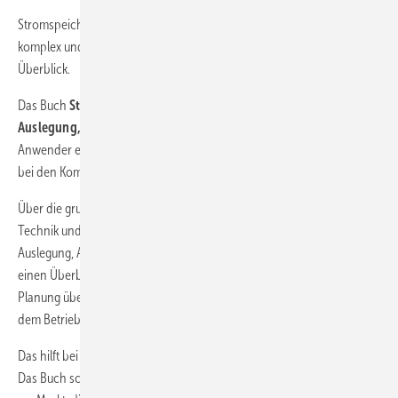
Stromspeicher boomen. Doch die Technik ist neu, die Systeme
komplex und die Genehmigungen zäh. Oft fehlt ein umfassender
Überblick.
Das Buch
Stromspeicher für Gewerbe und Industrie: Technik,
Auslegung, Installation und Produkte
unterstützt die konkreten
Anwender elektrischer Speichersysteme im Gewerbe, in der Industrie,
bei den Kommunen und Energieversorgern.
Über die grundlegende Beschreibung des aktuellen Stands der
Technik und Normung werden praktische Hinweise zur korrekten
Auslegung, Auswahl und Sicherheit gegeben. Etablierte Firmen geben
einen Überblick über ihre Referenzen und Kompetenzen: von der
Planung über die Genehmigung, den Bau bis zur Inbetriebnahme und
dem Betrieb.
Das hilft bei der Sondierung und Auswahl geeigneter Projektpartner.
Das Buch schließt mit einem Überblick über die wichtigsten Systeme