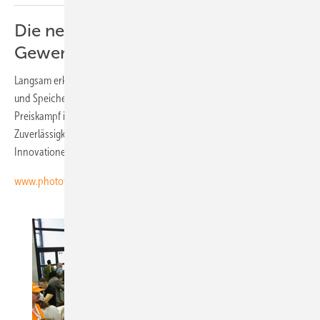
Die neuen Stromspeicher für
Gewerbe und Industrie!
Langsam erkennen die Unternehmen, dass sie mit Solargeneratoren
und Speicherbatterien ihre Energiekosten senken können. Der
Preiskampf ist hart, die Ansprüche an die Funktionalität und
Zuverlässigkeit der Speichersysteme hoch. Wir stellen die
Innovationen vor.
www.photovoltaik.eu/Videos/pv-Guided-Tours-Videos-2018