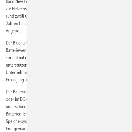
Kaco New Energy ist einer der größten Hersteller von Wechselrichtern
zur Netzeinspeisung von Solarstrom. Bisher haben die Neckarsulmer
rund zwölf Gigawatt Wechselrichterleistung ausgeliefert. Seit einigen
Jahren hat die Firma zudem Systeme für die Energiespeicherung im
Angebot.
Der Blueplanet Gridsave 50.0 TL3-S ist ein bidirektionaler
Batteriewechselrichter mit einer Leistung von 50 Kilowatt. Kaco
spricht mit dem Gerät gezielt Systemintegratoren an. Deren Lösungen
unterstützen Energieversorger, Verteilnetzbetreiber, EPC und große
Unternehmen beim Netzmanagement, um die Waage zwischen
Erzeugung und Verbrauch im Stromnetz zu halten.
Der Batteriewechselrichter bindet die Speicherbatterie AC-gekoppelt
oder im DC-Parallelbetrieb ein. Er ist kompatibel mit
unterschiedlichen Batterietypen, zum Beispiel Lithium-Ionen-
Batterien. Er ist blindleistungsfähig und lässt sich zu größeren
Speichersystemen skalieren. Verschiedene
Energiemanagementsysteme lassen sich über die offene Sunspec