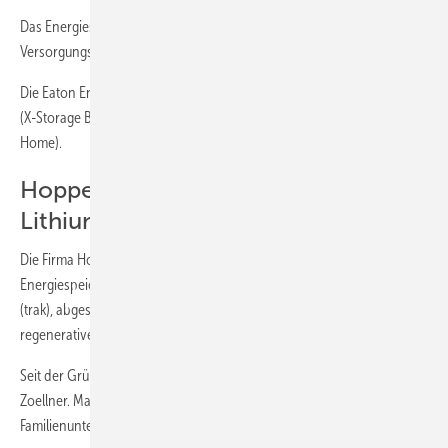
Das Energiespeichersystem X-Storage Buildings bietet
Versorgungssicherheit, selbst bei Netzausfall.
Die Eaton Energiespeichersysteme sind sowohl für Gewerbekunden
(X-Storage Buildings) als auch für Wohngebäude verfügbar (X-Storage
Home).
Hoppecke kombiniert Blei und
Lithium
Die Firma Hoppecke ist Experte für industrielle
Energiespeicherlösungen in vier Sparten: emissionsfreie Antriebe
(trak), abgesicherte Stromversorgung (grid), Speicherung
regenerativer Energien (sun) sowie Bahn- und Metrosysteme (rail).
Seit der Gründung 1927 befindet sich die Firma im Besitz der Familie
Zoellner. Marc Zoellner leitet sie in der vierten Generation als
Familienunternehmen.