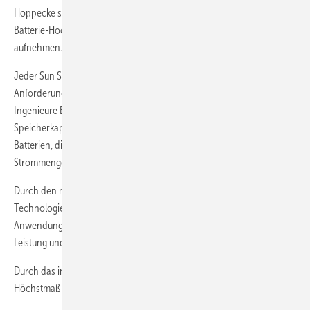
Hoppecke stellte in München den Sun Systemizer Scalecube vor. Der
Batterie-Hochleistungsspeicher kann große Energiemengen
aufnehmen. Und er kann sehr hohe Leistungen abgeben.
Jeder Sun Systemizer Scalecube wird an die individuellen
Anforderungen des Kunden angepasst. Dabei kombinieren die
Ingenieure Blei-Säure-Batterien in EES-Technologie für große
Speicherkapazität und hohe Bereitschaftszeit mit Lithium-Ionen-
Batterien, die eine schnelle Energieabgabe für stark fluktuierende
Strommengen erlauben.
Durch den modularen Aufbau und die Kombination zweier
Technologien mit jeweils eigenen Vorteilen deckt er eine Vielzahl von
Anwendungen ab. In vielen Fällen bietet er die beste Lösung für
Leistung und Kosten.
Durch das innovative Racksystem wird auf kleiner Fläche ein
Höchstmaß an gespeicherter Leistung realisiert.