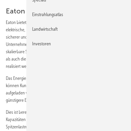
Eaton bietet skalierbare X-Storage
Einstrahlungsatlas
Eaton bietet energieeffiziente Lösungen, die Kunden helfen,
Landwirtschaft
elektrische, hydraulische und mechanische Leistung effizienter,
sicherer und nachhaltiger zu verwalten. Das weltweit agierende
Investoren
Unternehmen hat neben Power Management Services beispielsweise
skalierbare Stromspeicher im Angebot. Sowohl Photovoltaikanlagen
als auch die Netzversorgung können mit dem X-Storage Buildings
realisiert werden.
Das Energiespeichersystem bietet viele Anwendungsoptionen. So
können Kunden ihre Stromkosten senken, indem der Energiespeicher
aufgeladen wird, wenn erneuerbare Energie verfügbar ist oder
günstigere Energie aus dem Stromnetz abgerufen werden kann.
Dies ist bereits in einigen Ländern nachts der Fall. Nicht genutzte
Kapazitäten können für Netzdienstleistungen oder das
Spitzenlastmanagement verwendet werden.