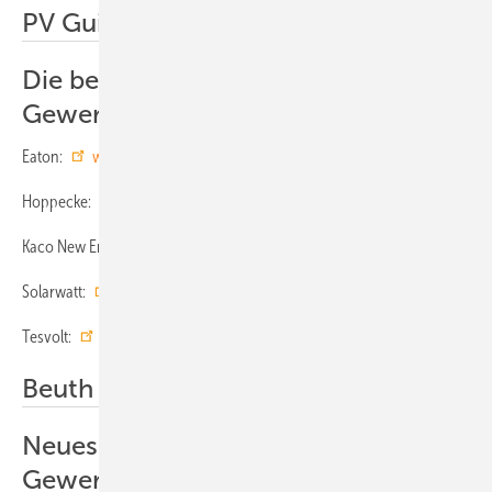
PV Guided Tours im Überblick
Die beteiligten Anbieter von
Gewerbespeichern
Eaton:
www.eaton.eu/energystorage
Hoppecke:
www.hoppecke.com
Kaco New Energy:
www.kaco-newenergy.com
Solarwatt:
www.solarwatt.de
Tesvolt:
www.tesvolt.com
Beuth Verlag
Neues Handbuch über
Gewerbespeicher