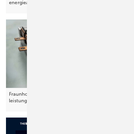
energieautark
Fraunhofer IZM entwickelt kleinen,
leistungsstarken Wechselrichter für
E-Autos