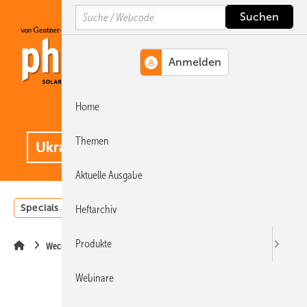
Springe
Springe
Springe
Search
auf
auf
auf
Hauptinhalt
Hauptmenü
SiteSearch
Home
MENÜ
.
Themen
Aktuelle Ausgabe
Specials
Einstrahlungsatlas
Landwirtschaft
Invest
Heftarchiv
Produkte
Wechselrichter
Webinare