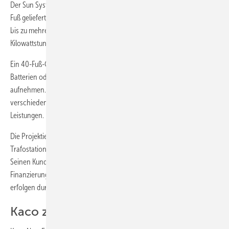
Der Sun Systemizer Scalecube wird in Containern mit 10, 20 oder 40
Fuß geliefert, gemäß IEC 62485. Er bietet Leistungen von 100 Kilowatt
bis zu mehreren Megawatt. Die Speicherkapazität beginnt bei 100
Kilowattstunden und kann mehrere Megawattstunden erreichen.
Ein 40-Fuß-Container kann bis zu zwei Megawattstunden Blei-Säure-
Batterien oder auch drei Megawattstunden Lithiumbatterien
aufnehmen. Das System erlaubt den modularen Aufbau
verschiedener Kapazitäten, Spannungsebenen, Energieinhalte und
Leistungen.
Die Projektierung kompletter Lösungen ist möglich, inklusive
Trafostation, Fundamenten, Baugenehmigungen und Inbetriebnahme.
Seinen Kunden bietet Hoppecke individuellen Service und
Finanzierungslösungen. Steuerung, Visualisierung und Einbindung
erfolgen durch ausgereifte Software.
Kaco zeigte neuen Gridsave