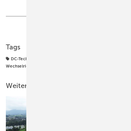
Teilen
Link kopieren
Tags
DC-Technik
Leistungselektronik
Vorteil
Wechselrichter
system
Weitere Inhalte