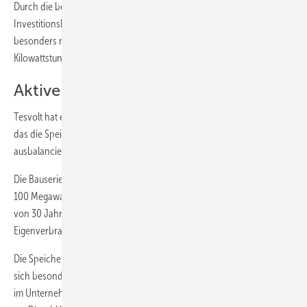
Durch die besonders hohe Wirtschaftlichkeit sind die
Investitionskosten und der Preis für die gespeicherte Kilowattstunde
besonders niedrig. Die Systemkosten liegen unter zehn Eurocent je
Kilowattstunde.
Aktive Batterie balanciert Zellen aus
Tesvolt hat ein einzigartiges Batteriemanagementsystem entwickelt,
das die Speichereinheiten dauerhaft und zuverlässig steuert und
ausbalanciert (Active Battery).
Die Bauserie deckt Speicherkapazitäten von zehn Kilowattstunden bis
100 Megawattstunden ab. Die Speicher werden für eine Lebensdauer
von 30 Jahren gebaut. Die Batterie erreichen 8.000 Vollzyklen. Der
Eigenverbrauch ist mit drei bis fünf Watt besonders niedrig.
Die Speicher können mit 1C beladen und entladen werden. Sie eignen
sich besonders, um Spitzenlasten zu kappen und den Eigenverbrauch
im Unternehmen zu erhöhen. Vielfältige Anwendungen ergeben sich,