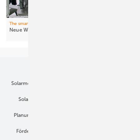
The smarter E Europe
Neue Wech selrichter für Nutzer und
Netz
Unsere Themen
Solarmodule
DC-Technik
Wechselrichter
Solarspeicher
AC-Technik
Wartung
Planung
E-Mobilität
Wärme
Recht
Förderung
Preise
Hybridgeneratoren