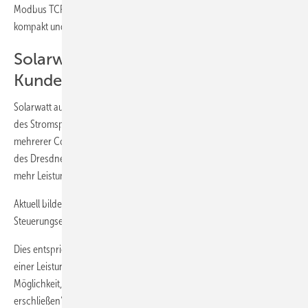
Modbus TCP Kommunikation einbinden. Der Wechselrichter ist
kompakt und gut für Wandaufhängung geeignet.
Solarwatt: Matrix für größere
Kunden
Solarwatt aus Dresden präsentierte in München die Gewerbevariante
des Stromspeichers My-Reserve Matrix. Durch Zusammenschließen
mehrerer Command-Module und Batteriepakete werden die Geräte
des Dresdner Systemanbieters für Gewerbekunden interessant, die
mehr Leistung und Kapazität benötigen.
Aktuell bilden bis zu fünf Speichersysteme mit jeweils einer
Steuerungseinheit (Command) und fünf Batteriemodulen eine Einheit.
Dies entspricht einer Gesamtkapazität von 60 Kilowattstunden und
einer Leistung von 20 Kilowatt. „Unsere Partner haben die
Möglichkeit, völlig neue Kundengruppen im Gewerbebereich zu
erschließen“, sagt Detlef Neuhaus, Geschäftsführer von Solarwatt. Das