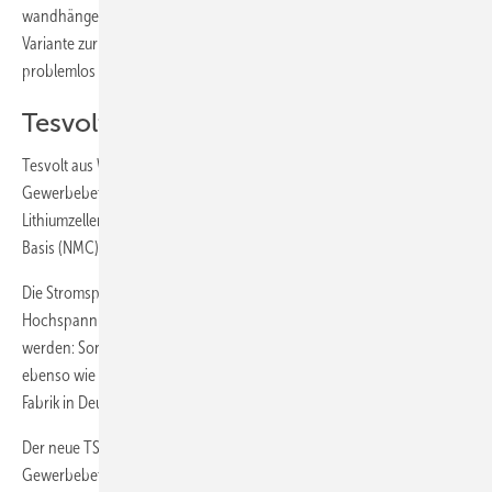
wandhängende System lässt sich sehr schnell einbauen, auch als
Variante zur Nachrüstung. Die nachträgliche Erweiterung ist
problemlos möglich.
Tesvolt zeigt TS HV 70
Tesvolt aus Wittenberg hat sich früh auf Batteriespeicher für
Gewerbebetriebe spezialisiert. Das Unternehmen nutzt prismatische
Lithiumzellen von Samsung SDI auf Nickel-Mangan-Cobalt-Oxide-
Basis (NMC) – die sicherste Zelltechnologie im Markt.
Die Stromspeicher funktionieren mit Niederspannung ebenso wie mit
Hochspannung. Sie können an alle Energieerzeuger angeschlossen
werden: Sonne, Wind, Wasser, Biogas und Blockheizkraft – ongrid
ebenso wie offgrid. Alle Tesvolt-Speicher werden in einer eigenen
Fabrik in Deutschland produziert.
Der neue TS HV 70 Speicher ist für anspruchsvolle Einsätze in
Gewerbebetrieben ab 30 Kilowattstunden Speicherbedarf optimiert.