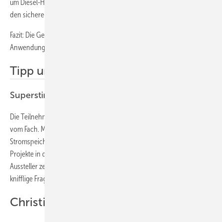
um Diesel-Hybrid-Systeme zu optimieren und Dienstleistungen für
den sicheren Betrieb des Stromnetzes bereitzustellen.
Fazit: Die Gewerbespeicher stehen an der Schwelle zur massenhaften
Anwendung. Die Produkte sind ausgereift und verfügbar.
Tipp unseres Guides
Superstimmung auf der Messe in München
Die Teilnehmerinnen und Teilnehmer unserer Touren waren Leute
vom Fach. Man merkte, dass das Interesse an gewerblichen
Stromspeichern konkreter war als noch vor einem Jahr. Viele hatten
Projekte in der Planung, suchten nun die passenden Produkte. Die
Aussteller zeigten sich aufgeschlossen und beantworteten auch
knifflige Fragen mit Tiefgang. Eine rundum gelungene Sache!
Christian Steinberg, Tourguide