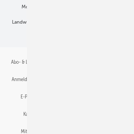
Montage
Installation
Solarparks
Landwirtschaft
Mieterstrom
Fachhandel
BIPV
Abo- & Leserservice
AGB
Alle Inhalte chronologisch
Anmelden
Anmeldung & Registrierung
Datenschutz
E-Paper
Gentner Energy Media
Impressum
Karriere bei Gentner
Team
Mediaservice
Mitgliedschaften und Engagement
Newsletter