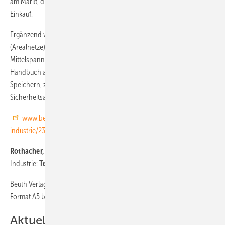
am Markt, die Preisentwicklung sowie Beispielangebote für den
Einkauf.
Ergänzend werden Schemata zur Einbindung in Firmennetze
(Arealnetze) und in öffentliche Netze (Niederspannung,
Mittelspannung, Hochspannung) geliefert. Darüber hinaus bietet das
Handbuch aktuelle Checklisten: zur Auswahl und dem Einkauf von
Speichern, zur Inbetriebnahme, über die wichtigsten Normen und
Sicherheitsaspekte.
www.beuth.de/de/publikation/stromspeicher-gewerbe-
industrie/238197617
Rothacher, Schwarzburger, Timke:
Stromspeicher für Gewerbe und
Industrie:
Technik, Auslegung, Installation und Produkte
Beuth Verlag, Berlin 2018, ca. 350 Seiten, zahlreiche Abbildungen,
Format A5 broschiert. ISBN 978-3-410-25755-4, Preis: 84 Euro.
Aktuelles Video