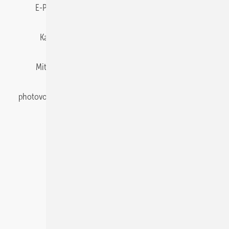
E-Paper
Gentner Energy Media
Impressum
Karriere bei Gentner
Team
Mediaservice
Mitgliedschaften und Engagement
Newsletter
photovoltaik abonnieren
Privacy Manager
pv Europe
RSS-Feed
Veranstaltungen / Webinare
© 2026 photovoltaik