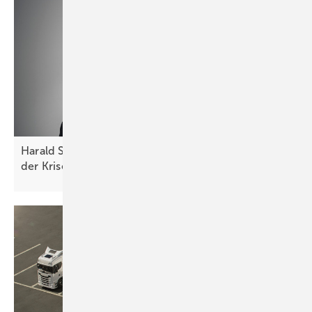
Harald Scherleitner von Fronius: „So trotzen wir
der
Krise“