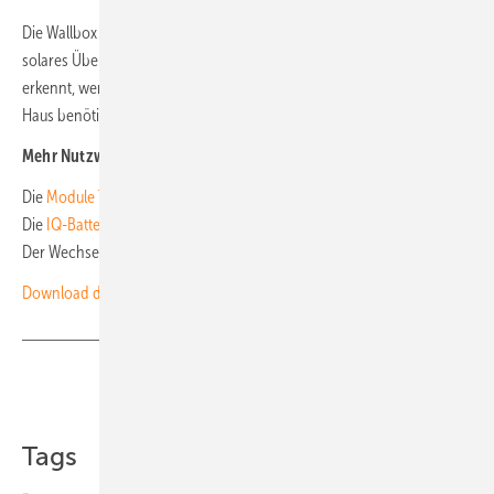
Die Wallbox
Zappi
vereint ein dynamisches Lastmanagement und
solares Überschussladen in einem Gerät. Das heißt, das Gerät
erkennt, wenn die Solaranlage gerade mehr Strom produziert als im
Haus benötigt wird. (nhp)
Mehr Nutzwert und Fachwissen für Sie:
Die
Module TEN HC 108
des italienischen Herstellers Solarday.
Die
IQ-Batterien
von Enphase Energy.
Der Wechselrichter
Sunny Tripower X
von SMA.
Download des kostenlosen Ratgebers „150 Praxistipps für Autarkie“
Teilen
Link kopieren
Tags