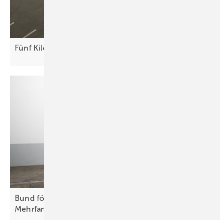
Fünf Kilowatt auf dem
Auflieger
Bund fördert Ladepunkte in
Mehrfamilienhäusern