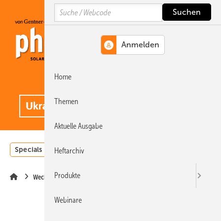
Springe
Springe
Springe
Search
auf
auf
auf
Hauptinhalt
Hauptmenü
SiteSearch
Home
MENÜ
.
Themen
Aktuelle Ausgabe
Specials
Einstrahlungsatlas
Landwirtschaft
Invest
Heftarchiv
Produkte
Wechselrichter
Webinare