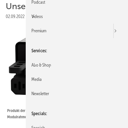
Podcast
Unsere Produkte der Woche
02.09.2022
|
Druckvorschau
Videos
Premium
Services
Abo & Shop
Media
Newsletter
Solarnative
Produkt der Woche: dieser Mikrowechelrichter verschwindet im
Specials
Modulrahmen.
Specials