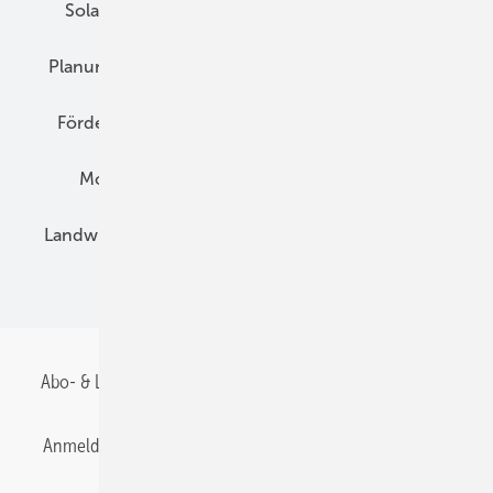
Solarspeicher
AC-Technik
Wartung
Planung
E-Mobilität
Wärme
Recht
Förderung
Preise
Hybridgeneratoren
Montage
Installation
Solarparks
Landwirtschaft
Mieterstrom
Fachhandel
BIPV
Abo- & Leserservice
AGB
Alle Inhalte chronologisch
Anmelden
Anmeldung & Registrierung
Datenschutz