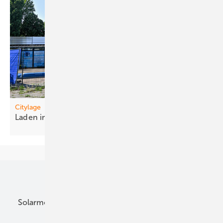
Citylage
Laden i m
ParkTurm
Unsere Themen
Solarmodule
DC-Technik
Wechselrichter