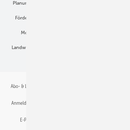
Planung
E-Mobilität
Wärme
Recht
Förderung
Preise
Hybridgeneratoren
Montage
Installation
Solarparks
Landwirtschaft
Mieterstrom
Fachhandel
BIPV
Abo- & Leserservice
AGB
Alle Inhalte chronologisch
Anmelden
Anmeldung & Registrierung
Datenschutz
E-Paper
Gentner Energy Media
Impressum