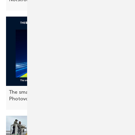
The smarter E Awards: Finalisten in der Kategorie
Photovoltaik stehen
fest