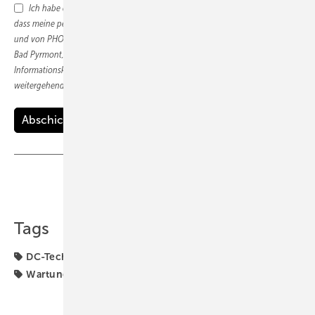
Ich habe die
Datenschutzerklärung
gelesen und bin damit einverstanden,
dass meine persönlichen Daten vom Alfons W. Gentner Verlag GmbH & Co. KG
und von PHOENIX CONTACT Electronics GmbH, Dringenauer Str. 30, 31812
Bad Pyrmont, Deutschland, zum Zwecke der Teilnahme an der
Informationskampagne elektronisch verarbeitet und gespeichert, sowie mir
weitergehende Themen-Informationen per E-Mail zugesendet werden.
Teilen
Link kopieren
Tags
DC-Technik
Generator & Zubehör
Phoenix Contact
Wartung
Überspannungsschutz