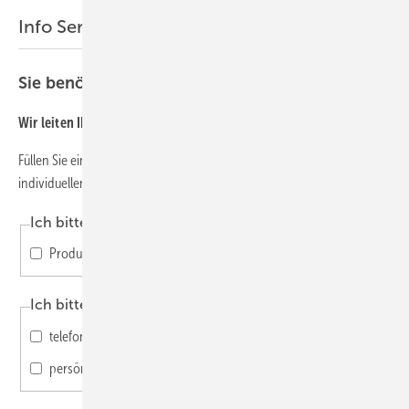
Info Service für PHOENIX CONTACT
Sie benötigen weitere Informationen?
Wir leiten Ihre Anfrage gerne an PHOENIX CONTACT weiter.
Füllen Sie einfach das Formular aus und beschreiben Sie bei einer
individuellen Anfrage möglichst konkret Ihr Anliegen.
Ich bitte um Zusendung von
Produktdatenblättern
Ich bitte um einen Beratungstermin
telefonisch
persönlich