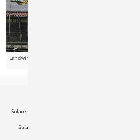
Landwirtschaft: Roboter reinigen große
Anlagen
Unsere Themen
Solarmodule
DC-Technik
Wechselrichter
Solarspeicher
AC-Technik
Wartung