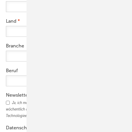
Land
Branche
Beruf
Newsletter
Ja, ich möchte den photovoltaik-Newsletter abonnieren und 2x
wöchentlich die wichtigsten Nachrichten, Marktupdates und
Technologieentwicklungen für den PV-Profi erhalten.
Datenschutz