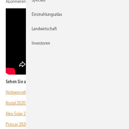
Abonnieren Sie
unseren Youtube-Kanal
!
Einstrahlungsatlas
Landwirtschaft
Investoren
Sehen Sie auch:
Hottgenroth Software 2020: Schnell vom Dachfoto zur 3D-Simulation!
Kostal 2020: Effiziente Geräte clever kombiniert!
Aleo Solar 2020: Ein Kilowatt mit nur drei Modulen!
Priocar 2020: E-Autos für die Kunden der Solarteure
!