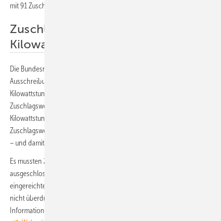
mit 91 Zuschlägen mit 755 Megawatt.
Zuschlag im Schnitt 7,03 Cent pro
Kilowattstunden
Die Bundesnetzagentur hatte den Höchstwert für dieses
Ausschreibungssegment vor dem Gebotstermin auf 7,37 Cent pro
Kilowattstunden angehoben. Die im Gebotspreisverfahren ermittelten
Zuschlagswerte liegen zwischen 5,29 und 7,30 Cent pro
Kilowattstunden. Der durchschnittliche (mengengewichtete)
Zuschlagswert lag in dieser Runde bei 7,03 Cent pro Kilowattstunden
– und damit deutlich unter dem Höchstwert.
Es mussten 25 Gebote aufgrund von Formfehlern vom Verfahren
ausgeschlossen werden. Aufgrund der hohen Anzahl an
eingereichten Geboten sei dieser Wert mit unter zehn Prozent aber
nicht überdurchschnittlich hoch, erklärt die Bonner Behörde.
Informationen zu den weiteren Verfahrensschritten stehen auf der