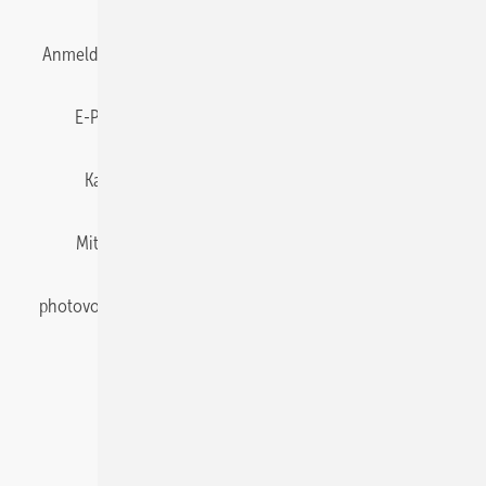
Anmelden
Anmeldung & Registrierung
Datenschutz
E-Paper
Gentner Energy Media
Impressum
Karriere bei Gentner
Team
Mediaservice
Mitgliedschaften und Engagement
Newsletter
photovoltaik abonnieren
Privacy Manager
pv Europe
RSS-Feed
Veranstaltungen / Webinare
© 2026 photovoltaik