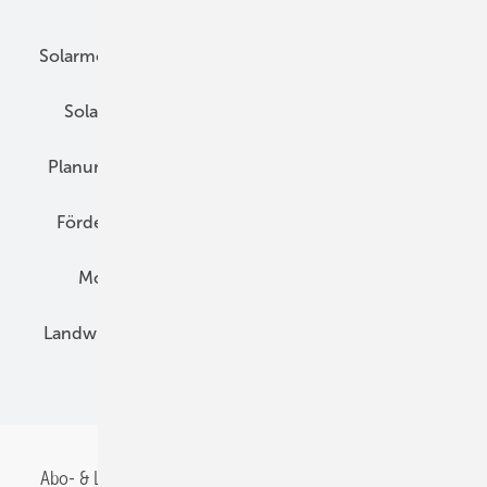
Solarmodule
DC-Technik
Wechselrichter
Solarspeicher
AC-Technik
Wartung
Planung
E-Mobilität
Wärme
Recht
Förderung
Preise
Hybridgeneratoren
Montage
Installation
Solarparks
Landwirtschaft
Mieterstrom
Fachhandel
BIPV
Abo- & Leserservice
AGB
Alle Inhalte chronologisch