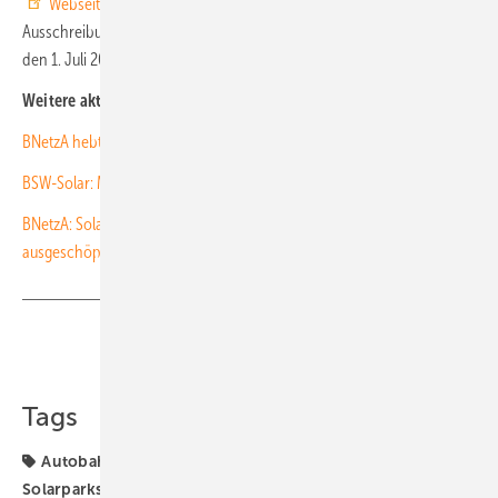
Webseite der Bundesnetzagentur.
Die nächste
Ausschreibungsrunde für Solaranlagen des ersten Segments ist auf
den 1. Juli 2023 terminiert.(nhp)
Weitere aktuelle News:
BNetzA hebt Höchstwert für Innovationsausschreibungen an
BSW-Solar: Mehr Photovoltaik erfordert weniger Hemmnisse
BNetzA: Solarauktion für Gebäude und Lärmschutzwände nicht
ausgeschöpft
Teilen
Link kopieren
Tags
Autobahn
BNetzA
Förderung
Gebote
Solarparks
Zuschlag