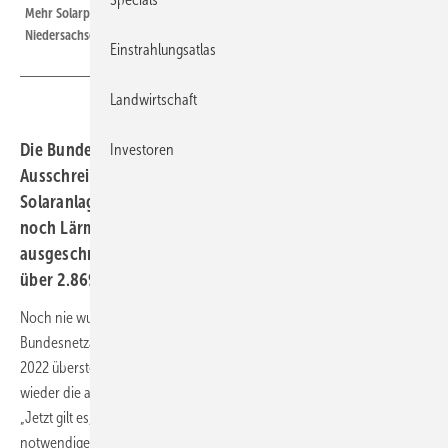
Mehr Solarpower: Seit Anfang November 2020 ist der Solarpark Burhafe in
Niedersachsen mit 8,1 Megawatt am Netz.
Einstrahlungsatlas
Landwirtschaft
Die Bundesnetzagentur hat die Ergebnisse der ersten
Investoren
Ausschreibung in 2023 für Freiflächenanlagen und für
Solaranlagen auf baulichen Anlagen, die weder Gebäude
noch Lärmschutzwände sind, verkündet: Für die
ausgeschriebenen 1.950 Megawatt wurden 347 Gebote
über 2.869 Megawatt eingereicht.
Noch nie wurden in einer solchen Ausschreibung der
Bundesnetzagentur so viele Gebote eingereicht. Erstmals seit Juni
2022 übersteigen die Gebote bei einer Photovoltaikausschreibung
wieder die ausgeschriebene Menge von 1.950 Megawatt deutlich.
„Jetzt gilt es, dieses hohe Gebotsniveau zu halten, um den
notwendigen Zubau dauerhaft voranzutreiben“, betont Klaus Müller,