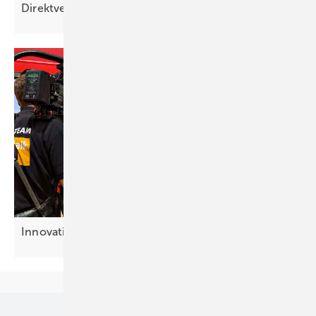
Direktvermarktungspflicht für Kleinanlagen
ab
Innovati on en vor der
Linse
Unsere Themen