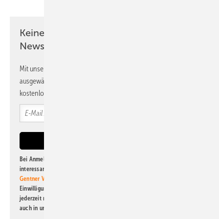
Keine Zeit? Kein Problem mit dem PV
Newsletter!
Mit unserem Newsletter erhalten Sie regelmäßig von uns
ausgewählte Informationen und Neuigkeiten, gebündelt und
kostenlos direkt ins Postfach.
Bei Anmeldung zu diesem Newsletter bin ich damit einverstanden, über
interessante Verlags- und Online-Angebote
der Marken der Alfons W.
Gentner Verlag GmbH & Co. KG
informiert zu werden. Diese
Einwilligung kann ich jederzeit widerrufen und eine Abmeldung ist
jederzeit möglich. Informationen zum Umgang mit Daten finden Sie
auch in unserer
Datenschutzerklärung
.