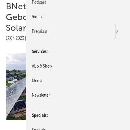
Podcast
BNetzA: 900 Megawatt
Gebotsüberhang bei
Videos
Solarausschreibung
Premium
17.04.2023
|
Druckvorschau
Services
Abo & Shop
Media
Newsletter
Specials
Maxsolar
Specials