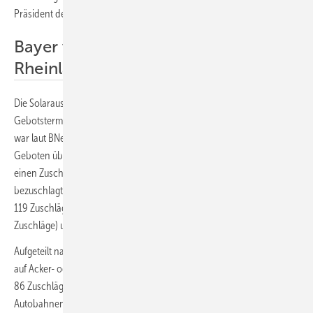
Präsident der Bundesnetzagentur.
Bayer vor Brandenburg und
Rheinland-Pfalz
Die Solarausschreibung für Solaranlagen des ersten Segments, zum
Gebotstermin 1. März 2023 waren demnach deutlich überzeichnet. Es
war laut BNetzA sogar der Gebotstermin mit der höchsten Anzahl an
Geboten überhaupt. Damit erhalten 245 Gebote mit 1.952 Megawatt
einen Zuschlag. Regional betrachtet entfällt das weitaus größte
bezuschlagte Volumen auf Gebote mit Standorten in Bayern (845 MW,
119 Zuschläge), gefolgt von Standorten in Brandenburg (223 MW, 17
Zuschläge) und Rheinland-Pfalz (163 MW, 18 Zuschläge).
Aufgeteilt nach Kategorien konnten die meisten Zuschläge an Projekte
auf Acker- oder Grünlandflächen erteilt werden. Insgesamt waren das
86 Zuschläge mit 851 Megawatt. Auf die Kategorie Randstreifen an
Autobahnen oder Schienenwegen entfiel das zweithöchste Volumen