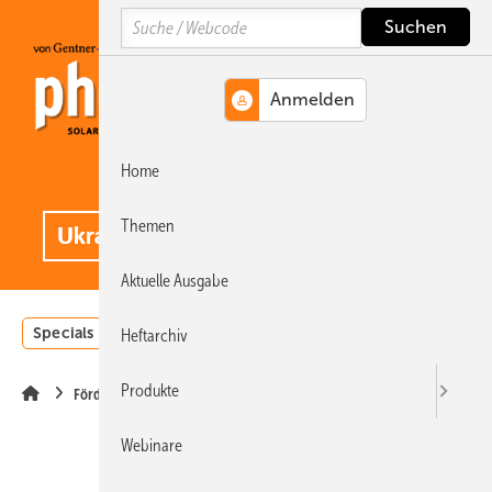
Springe
Springe
Springe
Search
auf
auf
auf
Hauptinhalt
Hauptmenü
SiteSearch
Home
MENÜ
.
Themen
Aktuelle Ausgabe
Specials
Einstrahlungsatlas
Landwirtschaft
Invest
Heftarchiv
Produkte
Förderung
Webinare