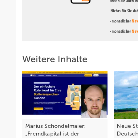
finden Sie auch i
Nichts für Sie d
- monatlicher
New
- monatlicher
New
Weitere Inhalte
Marius Schondelmaier:
Neue St
„Fremdkapital ist der
Deutsch