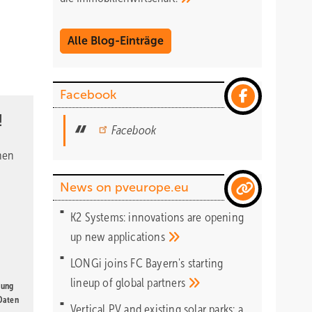
Alle Blog-Einträge
Facebook
!
Facebook
nen
News on pveurope.eu
K2 Systems: innovations are opening
up new
applications
LONGi joins FC Bayern's starting
lineup of global
partners
gung
 Daten
Vertical PV and existing solar parks: a