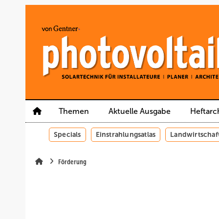
Springe
Springe
Springe
auf
auf
auf
Hauptinhalt
Hauptmenü
SiteSearch
Themen
Aktuelle Ausgabe
Heftarc
Specials
Einstrahlungsatlas
Landwirtschaf
Förderung