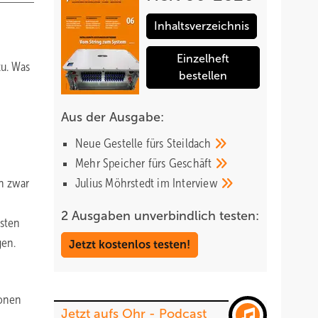
Inhaltsverzeichnis
Einzelheft
zu. Was
bestellen
Aus der Ausgabe:
Neue Gestelle fürs
Steildach
Mehr Speicher fürs
Geschäft
n zwar
Julius Möhrstedt im
Interview
n
2 Ausgaben unverbindlich testen:
rsten
gen.
Jetzt kostenlos testen!
ionen
Jetzt aufs Ohr - Podcast