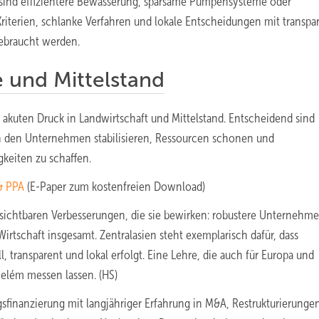
le sind effizientere Bewässerung, sparsame Pumpensysteme oder
 Kriterien, schlanke Verfahren und lokale Entscheidungen mit transp
gebraucht werden.
 und Mittelstand
kuten Druck in Landwirtschaft und Mittelstand. Entscheidend sind
in den Unternehmen stabilisieren, Ressourcen schonen und
keiten zu schaffen.
 & PPA
(E-Paper zum kostenfreien Download)
 sichtbaren Verbesserungen, die sie bewirken: robustere Unternehme
Wirtschaft insgesamt. Zentralasien steht exemplarisch dafür, dass
, transparent und lokal erfolgt. Eine Lehre, die auch für Europa und
 Belém messen lassen. (HS)
gsfinanzierung mit langjähriger Erfahrung in M&A, Restrukturierunge