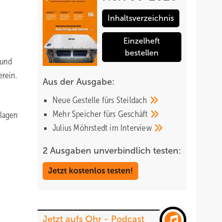
Inhaltsverzeichnis
Einzelheft
bestellen
 und
rein.
Aus der Ausgabe:
Neue Gestelle fürs
Steildach
Mehr Speicher fürs
Geschäft
nlagen
Julius Möhrstedt im
Interview
2 Ausgaben unverbindlich testen:
Jetzt kostenlos testen!
Jetzt aufs Ohr - Podcast