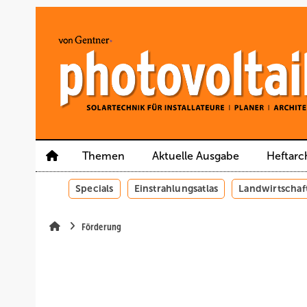
Springe
Springe
Springe
auf
auf
auf
Hauptinhalt
Hauptmenü
SiteSearch
Themen
Aktuelle Ausgabe
Heftarc
Specials
Einstrahlungsatlas
Landwirtschaf
Förderung