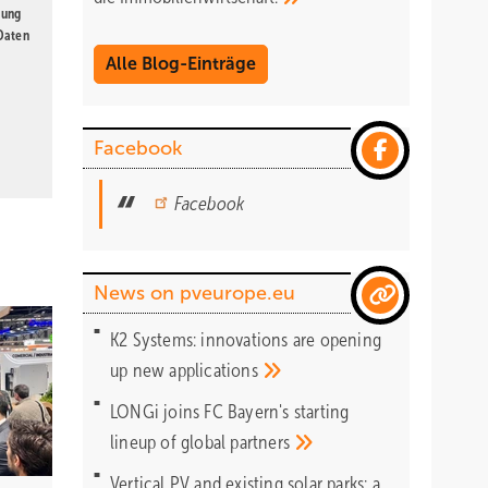
gung
 Daten
Alle Blog-Einträge
Facebook
Facebook
News on pveurope.eu
K2 Systems: innovations are opening
up new
applications
LONGi joins FC Bayern's starting
lineup of global
partners
Vertical PV and existing solar parks: a