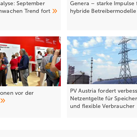
lyse: September
Genera – starke Impulse 
chwachen Trend
fort
hybride
Betreibermodell
PV Austria fordert verbes
 on en vor der
Netzentgelte für Speiche
und flexible
Verbraucher