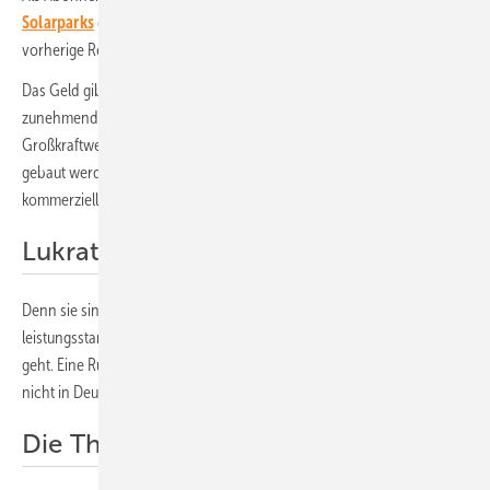
Solarparks
direkt auf Ihren Schreibtisch – mit einem Klick und ohne
vorherige Registrierung!
Das Geld gibt die Richtung vor: Die Energiemärkte nabeln sich
zunehmend von Öl und Gas ab. Während fossile oder nukleare
Großkraftwerke nur noch mit enormen Subventionen vom Staat
gebaut werden können, treibt privates Kapitel den Ausbau von
kommerziellen Solarsystemen voran.
Lukrative Geschäftsmodelle
Denn sie sind lukrativ, vor allem als Hybridsysteme mit
leistungsstarken Stromspeichern. Der Markt gibt vor, wohin die Reise
geht. Eine Rückkehr zu Konzepten von gestern wird es nicht geben –
nicht in Deutschland, nicht in Europa oder andernorts.
Die Themen im Überblick: