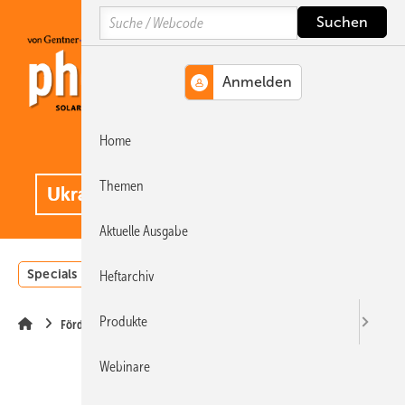
Springe
Springe
Springe
Search
auf
auf
auf
Hauptinhalt
Hauptmenü
SiteSearch
Home
MENÜ
.
Themen
Aktuelle Ausgabe
Specials
Einstrahlungsatlas
Landwirtschaft
Invest
Heftarchiv
Produkte
Förderung
Webinare