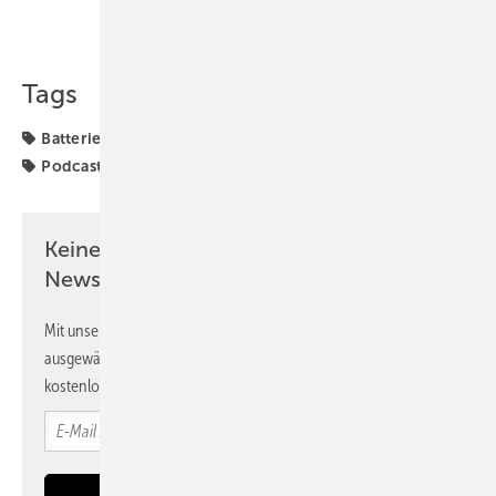
Teilen
Link kopieren
Tags
Batteriespeicher
Finanzen
Förderung
Leukefeld
Podcast
Keine Zeit? Kein Problem mit dem PV
Newsletter!
Mit unserem Newsletter erhalten Sie regelmäßig von uns
ausgewählte Informationen und Neuigkeiten, gebündelt und
kostenlos direkt ins Postfach.