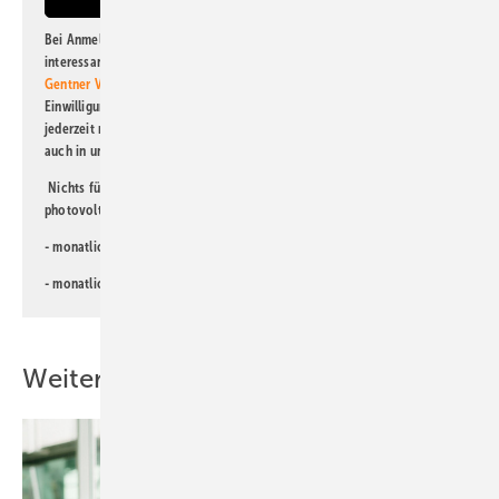
Bei Anmeldung zu diesem Newsletter bin ich damit einverstanden, über
interessante Verlags- und Online-Angebote
der Marken der Alfons W.
Gentner Verlag GmbH & Co. KG
informiert zu werden. Diese
Einwilligung kann ich jederzeit widerrufen und eine Abmeldung ist
jederzeit möglich. Informationen zum Umgang mit Daten finden Sie
auch in unserer
Datenschutzerklärung
.
Nichts für Sie dabei? Dann lesen Sie doch einen unserer weiteren
photovoltaik-Newsletter!
- monatlicher
Newsletter für Investoren
- monatlicher
Newsletter PV für die Landwirtschaft
Weitere Inhalte