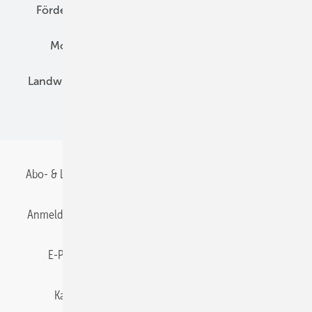
Förderung
Preise
Hybridgeneratoren
Montage
Installation
Solarparks
Landwirtschaft
Mieterstrom
Fachhandel
BIPV
Abo- & Leserservice
AGB
Alle Inhalte chronologisch
Anmelden
Anmeldung & Registrierung
Datenschutz
E-Paper
Gentner Energy Media
Impressum
Karriere bei Gentner
Team
Mediaservice