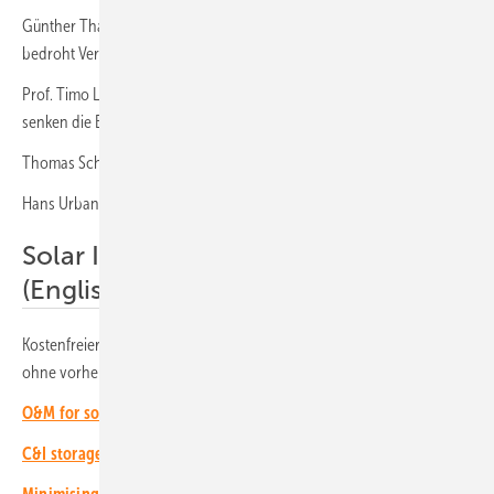
Günther Thallinger von Allianz Versicherungen: „Klimawandel
bedroht Versicherbarkeit von Vermögenswerten“ (Gastbeitrag)
Prof. Timo Leukefeld: „Hochgradig energieautarke Wohngebäude
senken die Baukosten“ (Podcast)
Thomas Schoy über Probleme beim Netzanschluss (Podcast)
Hans Urban über Chancen für Netzspeicher (Podcast)
Solar Investors Guide E-Paper
(Englisch):
Kostenfreier Download für Abonnenten des Investoren-Newsletters
ohne vorherige Registrierung!
O&M for solar parks
(April 2026)
C&I storage systems
(Februar 2026)