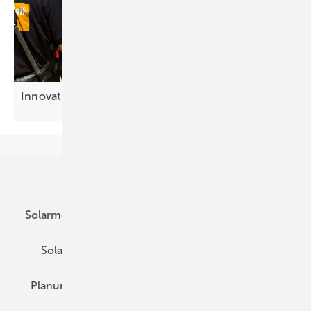
Innovati on en vor der
Linse
Unsere Themen
Solarmodule
DC-Technik
Wechselrichter
Solarspeicher
AC-Technik
Wartung
Planung
E-Mobilität
Wärme
Recht