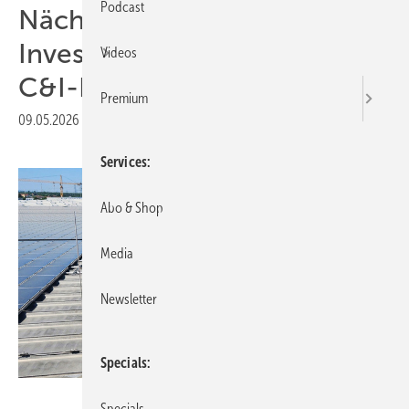
Podcast
Nächster Newsletter für
Investoren: Mehr Kapital für
Videos
C&I-Projekte
Premium
09.05.2026
|
Druckvorschau
Services
Abo & Shop
Media
Newsletter
Specials
PV3
Specials