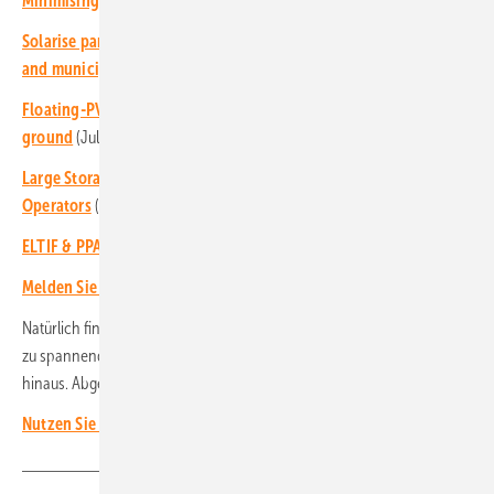
Minimising risks
(Dezember 2025)
Solarise parking and charging: Charging infrastructure for C&I
and municipalities
(September 2025)
Floating-PV, agri-PV and Solar parks: Mounting on difficult
ground
(Juli 2025)
Large Storage Systems: New Business for Utilities and Grid
Operators
(März 2025)
ELTIF & PPA: Funding Solar Projects
(Februar 2025)
Melden Sie sich hier für unseren Investoren-Newsletter an!
Natürlich finden Sie auch in diesem Newsletter wieder Informationen
zu spannenden Projekten und Entwicklungen in Europa und darüber
hinaus. Abgerundet wird er durch aktuelle Branchentermine. (HS)
Nutzen Sie unseren Investoren-Kanal!