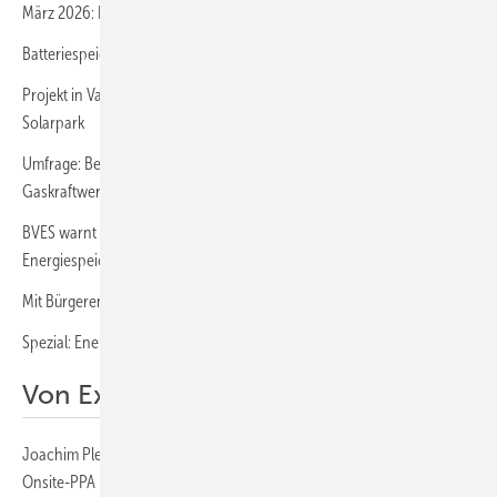
März 2026: Neuer Rekord beim Zubau von Speichern
Batteriespeicher stützt Stromnetz im Raum Halle/Saale
Projekt in Varel kombiniert Moor- und Agri-PV mit klassischem
Solarpark
Umfrage: Bevölkerung bevorzugt Batteriespeicher vor fossilen
Gaskraftwerken
BVES warnt vor Hemmnissen durch statische Netzentgelte für
Energiespeicher
Mit Bürgerenergie die kommunalen Kassen auffüllen
Spezial: Energie smart handeln und nutzen
Von Experten für Experten:
Joachim Plesch von Gorfion Green Energy: „Finanzierung von
Onsite-PPA bis Mietkauf“ (Podcast)