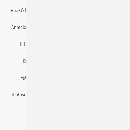
Abo- & Leserservice
AGB
Alle Inhalte chronologisch
Anmelden
Anmeldung & Registrierung
Datenschutz
E-Paper
Gentner Energy Media
Impressum
Karriere bei Gentner
Team
Mediaservice
Mitgliedschaften und Engagement
Newsletter
photovoltaik abonnieren
Privacy Manager
pv Europe
RSS-Feed
Veranstaltungen / Webinare
© 2026 photovoltaik