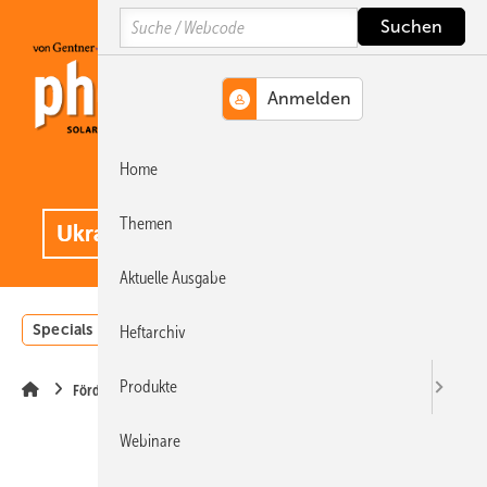
Springe
Springe
Springe
Search
auf
auf
auf
Hauptinhalt
Hauptmenü
SiteSearch
Home
MENÜ
.
Themen
Aktuelle Ausgabe
Specials
Einstrahlungsatlas
Landwirtschaft
Invest
Heftarchiv
Produkte
Förderung
Webinare