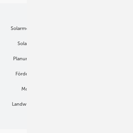
Unsere Themen
Solarmodule
DC-Technik
Wechselrichter
Solarspeicher
AC-Technik
Wartung
Planung
E-Mobilität
Wärme
Recht
Förderung
Preise
Hybridgeneratoren
Montage
Installation
Solarparks
Landwirtschaft
Mieterstrom
Fachhandel
BIPV