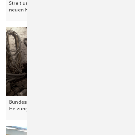
Streit um Netzpaket: Solarbranche warnt vor
neuen
Hürden
Bundesregierung will Energiewende im
Heizungskeller
stoppen