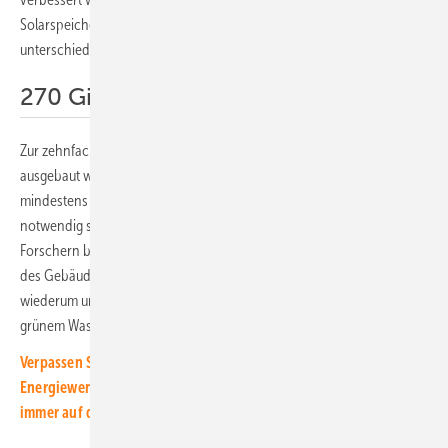
Solarspeichersysteme der HTW Berlin in der Studie anhand von
unterschiedlichen Szenarien auf.
270 Gigawatt Windkraft notwendig
Zur zehnfachen Solarleistung muss auch die Windkraft an Land stärker
ausgebaut werden. Die Forscher haben ausgerechnet, dass
mindestens 200 Gigawatt an Land und 70 Gigawatt auf See
notwendig sind. Daran führe kein Weg vorbei. Denn mit der von den
Forschern berechneten Anlagenleistung könnte die Elektrifizierung
des Gebäude- und Verkehrssektors gestemmt werden. Diese ist
wiederum unumgänglich, um vor allem im Verkehr den Bedarf an
grünem Wasserstoff nicht zu stark ansteigen zu lassen.
Verpassen Sie keine Information rund um die solare
Energiewende! Mit unserem kostenlosen Newsletter sind Sie
immer auf dem Laufenden.