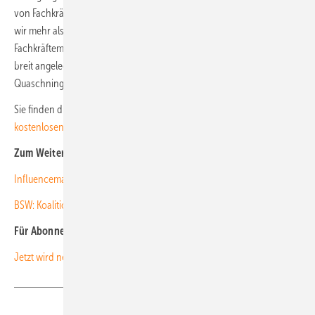
von Fachkräften legen. „Allein in der Photovoltaikbranche erwarten
wir mehr als 250.000 Arbeitsplätze. Um einem massiven
Fachkräftemangel vorzubeugen, muss die Regierung umgehend eine
breit angelegte Ausbildungsoffensive starten“, weiß Volker
Quaschning.
Sie finden die Studie auf der
Internetseite der HTW Berlin zum
kostenlosen Download
. (su)
Zum Weiterlesen:
Influencemap beleuchtet Lobby deutscher Autobauer bei Klimapolitik
BSW: Koalitionsvertrag als grünes Signal für den Solarturbo
Für Abonnenten:
Jetzt wird neu gewürfelt
Teilen
Link kopieren