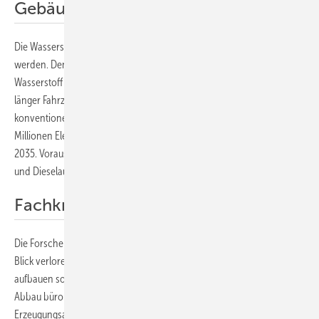
Gebäude und Verkehr elektrifizieren
Die Wasserstoffproduktion mit Ökostrom muss ohnehin ausgebaut
werden. Denn die Energiewende sei in der Kürze der Zeit ohne grünen
Wasserstoff nicht mehr realisierbar. Dessen Bedarf sei umso höher, je
länger Fahrzeuge mit Verbrennungsmotor fahren und Gebäude
konventionell beheizt würden. Die Autoren der Studie rechnen mit 31
Millionen Elektroautos und zwölf Millionen Wärmepumpen im Jahr
2035. Voraussetzung hierfür: Ab 2025 dürften keine neuen Benzin-
und Dieselautos sowie Öl- und Gasheizungen mehr verkauft werden.
Fachkräfte ausbilden
Die Forscher haben aber auch ein weiteres Nadelöhr nicht aus dem
Blick verloren: Die Antwort auf die Frage, wer die ganzen Anlagen
aufbauen soll? Deshalb müsse die Bundesregierung neben dem
Abbau bürokratischer Hürden zur Beschleunigung des Zubaus von
Erzeugungsanlagen auch einen Schwerpunkt auf die Qualifizierung