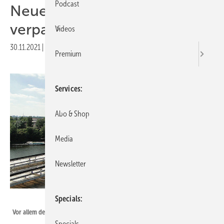
Podcast
Neue Studie: Koalition
verpasst Klimaschutzziele
Videos
30.11.2021
|
Druckvorschau
Premium
Services
Abo & Shop
Media
Newsletter
HTW Berlin
Specials
Vor allem der Zubau von Photovoltaikanlagen muss schneller gehen.
Specials