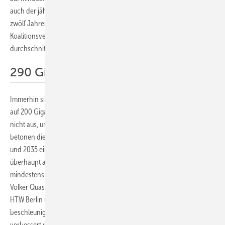
auch der jährliche Zubau der Photovoltaik muss sich in den nächsten
zwölf Jahren verzehnfachen: auf 45 Gigawatt pro Jahr. Die Pläne im
Koalitionsvertrag sehen aber nur einen jährlichen Zubau von
durchschnittlich 16 Gigawatt vor.
290 Gigawatt in nur fünf Jahren
Immerhin sieht der Plan der neuen Regierungskoalition einen Ausbau
auf 200 Gigawatt bis 2030 vor. Die sei ein guter Anfang, reiche aber
nicht aus, um die 590 Gigawatt nur fünf Jahre später zu erreichen,
betonen die Forscher. Denn dann wäre in den Jahren zwischen 2030
und 2035 ein Zubau von weiteren 290 Gigawatt notwendig. „Um
überhaupt auf den Pfad des Pariser Klimaschutzziels zu kommen, ist
mindestens die doppelte Photovoltaikleistung erforderlich“, erklärt
Volker Quaschning, Professor für Regenerative Energiesysteme an der
HTW Berlin und Mitautor der Studie. Um den Ausbau zu
beschleunigen, müssen vor allem die Rahmenbedingungen
verbessert werden. Dies zeigt die Forschungsgruppe