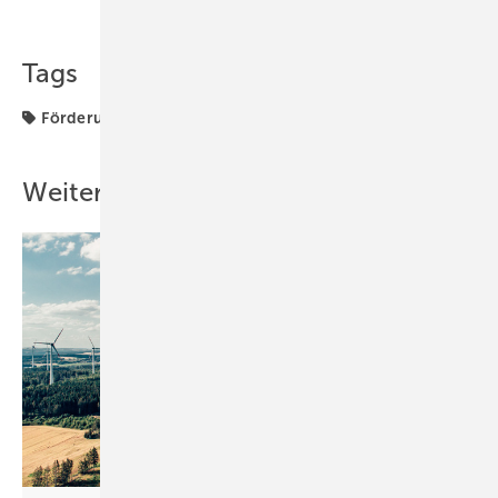
Tags
Förderung
Gigawatt
HTW Berlin
Zubau
Weitere Inhalte