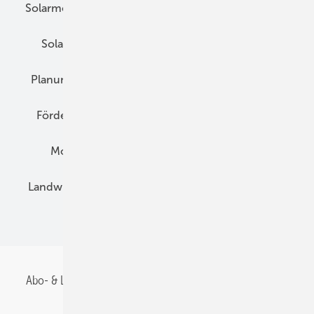
Solarmodule
DC-Technik
Wechselrichter
Solarspeicher
AC-Technik
Wartung
Planung
E-Mobilität
Wärme
Recht
Förderung
Preise
Hybridgeneratoren
Montage
Installation
Solarparks
Landwirtschaft
Mieterstrom
Fachhandel
BIPV
Abo- & Leserservice
AGB
Alle Inhalte chronologisch