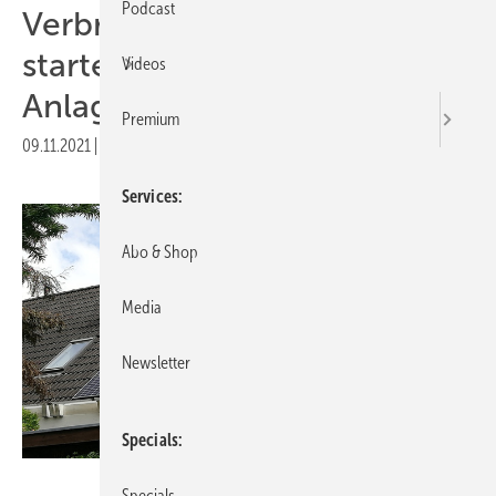
Podcast
Verbraucherzentrale NRW
startet Umfrage zu Ü20-
Videos
Anlagen
Premium
09.11.2021
|
Druckvorschau
Services
Abo & Shop
Media
Newsletter
Specials
Powertrust
Specials