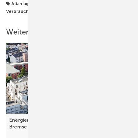
Altanlage
Förderung
Solaranlagen
Verbraucherzentrale
Weiterbetrieb
Ü20
Weitere Inhalte
Energierechtsnovelle: Koalition steht auf der
Bremse