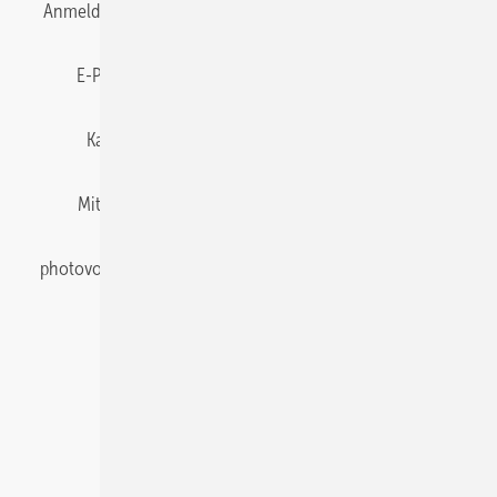
Anmelden
Anmeldung & Registrierung
Datenschutz
E-Paper
Gentner Energy Media
Impressum
Karriere bei Gentner
Team
Mediaservice
Mitgliedschaften und Engagement
Newsletter
photovoltaik abonnieren
Privacy Manager
pv Europe
RSS-Feed
Veranstaltungen / Webinare
© 2026 photovoltaik