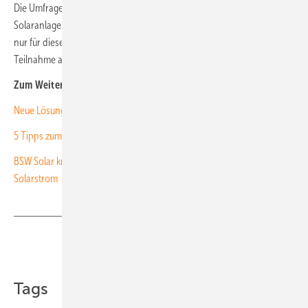
Die Umfrage richtet sich ausschließlich an Betreiber von
Solaranlagen, die im Jahr 2000 oder vorher installiert wurden. Denn
nur für diese Systeme ist die Förderung bereits abgelaufen. Die
Teilnahme an der Umfrage ist bis zum 15. Dezember 2021 möglich. (su)
Zum Weiterlesen:
Neue Lösungen für Ü20-Altanlagen
5 Tipps zum Weiterbetrieb von ausgeförderten Solaranlagen
BSW Solar kritisiert hohe Gebühren für Herkunftsnachweise für
Solarstrom
Teilen
Link kopieren
Tags