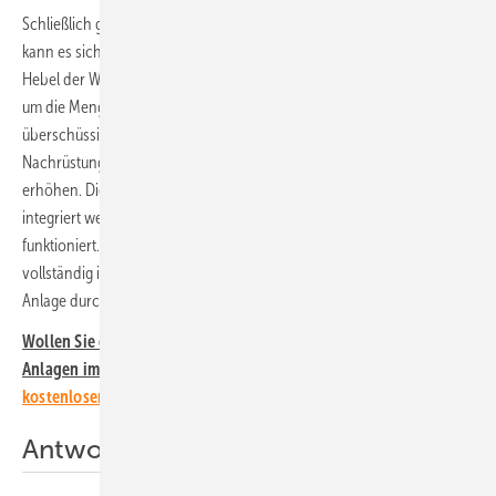
Schließlich gibt es mehrere Möglichkeiten für den Weiterbetrieb. So
kann es sich durchaus lohnen, auf Eigenverbrauch umzustellen. Der
Hebel der Wirtschaftlichkeit ist dabei, den Strombezug von Versorger
um die Menge der selbst genutzten Solarenergie zu verringern. Die
überschüssige Energie wird ins Netz eingespeist. Auch die
Nachrüstung eines Speichers ist denkbar, um den Eigenverbrauch zu
erhöhen. Dieser Speicher kann dann auch in eine neue Solaranlage
integriert werden, wenn die alte Anlage tatsächlich nicht mehr
funktioniert. Der Betreiber kann aber den Strom auch weiterhin
vollständig ins Netz einspeisen. Eine weitere Möglichkeit ist, die alte
Anlage durch einen neuen und effizienteren Generator zu ersetzen.
Wollen Sie die Möglichkeiten für den Weiterbetrieb von Ü20-
Anlagen im Blick behalten?
Dann abonnieren Sie einfach unsern
kostenlosen Newsletter!
Antwort bis Mitte Dezember möglich