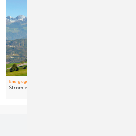
Energiegemeinschaften
St rom einfa cher
teilen
Unsere Themen