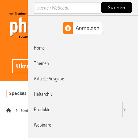
Springe
Springe
Springe
Search
auf
auf
auf
Hauptinhalt
Hauptmenü
SiteSearch
Home
MENÜ
.
Themen
Aktuelle Ausgabe
Specials
Einstrahlungsatlas
Landwirtschaft
Invest
Heftarchiv
Produkte
Förderung
Webinare