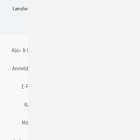
Landwirtschaft
Mieterstrom
Fachhandel
BIPV
Abo- & Leserservice
AGB
Alle Inhalte chronologisch
Anmelden
Anmeldung & Registrierung
Datenschutz
E-Paper
Gentner Energy Media
Impressum
Karriere bei Gentner
Team
Mediaservice
Mitgliedschaften und Engagement
Newsletter