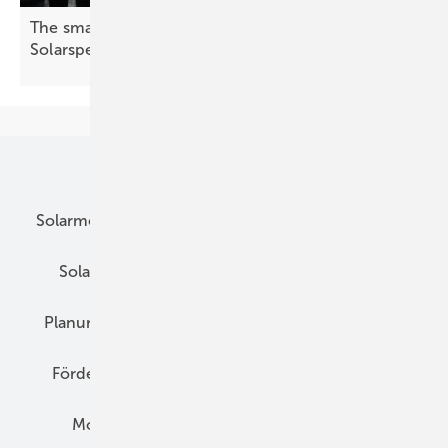
The smarter E Europe – Spannende Vorträge über
Solarspeicher
Unsere Themen
Solarmodule
DC-Technik
Wechselrichter
Solarspeicher
AC-Technik
Wartung
Planung
E-Mobilität
Wärme
Recht
Förderung
Preise
Hybridgeneratoren
Montage
Installation
Solarparks