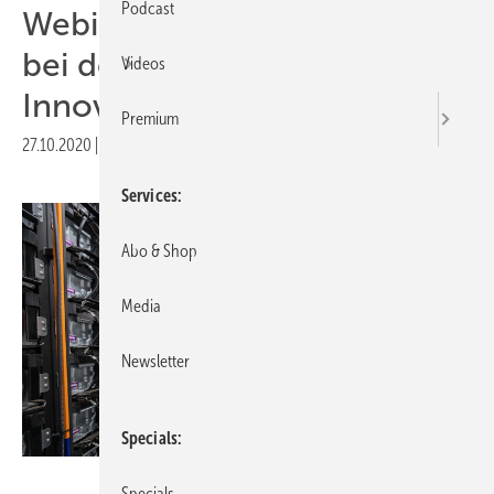
Podcast
Webinar: Solar und Speicher
bei der
Videos
Innovationsausschreibung
Premium
27.10.2020
|
Druckvorschau
Services
Abo & Shop
Media
Newsletter
Specials
Paul-Philipp Braun/Smart Power
Specials