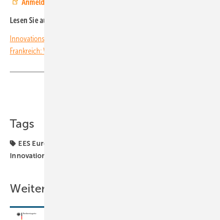
Anmeldung zum Webinar
Lesen Sie auch:
Innovationsausschreibung: Solar plus Speicher trumpft auf
Frankreich: Wichtige Konferenzen zur Marktöffnung
Teilen
Link kopieren
Tags
EES Europe
Gewerbe & Kommune
Innovationsausschreibung
WEBINAR
Webinare
Weitere Inhalte