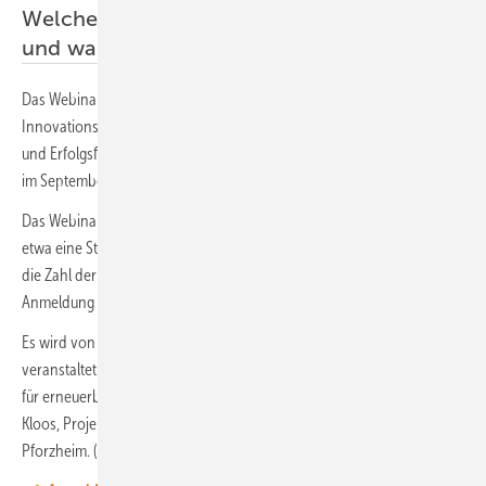
Welche Kombiprojekte waren erfolgreich,
und warum?
Das Webinar „Was macht Solar-und-Speicher-Projekte bei der
Innovationsausschreibung erfolgreich?“ analysiert die Hintergründe
und Erfolgsfaktoren. Denn die nächste Innovationsausschreibung ist
im September 2021 geplant.
Das Webinar findet am 3. November 2020 um 11 Uhr statt und wird
etwa eine Stunde dauern. Die Teilnahme ist kostenfrei, allerdings ist
die Zahl der Teilnehmer begrenzt. Deshalb wird rechtzeitige
Anmeldung empfohlen.
Es wird von der Fachmesse EES Europe/The smarter E Europe
veranstaltet. Als Experte steht Hans Urban zur Verfügung, Fachberater
für erneuerbare Energien und E-Mobilität. Moderatorin ist Sabine
Kloos, Projektleiterin der EES Europe bei Solar Promotion in
Pforzheim. (HS)