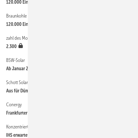
120.000 Einwände gegen Vattenfalls Pläne
Braunkohle in der Lausitz
10
120.000 Einwände gegen Vattenfalls Pläne
zahl des Monats
12
2.300
BSW-Solar
7
Ab Januar 2014 nur noch 90 Prozent vergütet
Schott Solar
8
Aus für Dünnschichtwerk in Jena
Conergy
7
Frankfurter Modulwerk ist unter der Haube
Konzentrierte Photovoltaik
8
IHS erwartet Boom