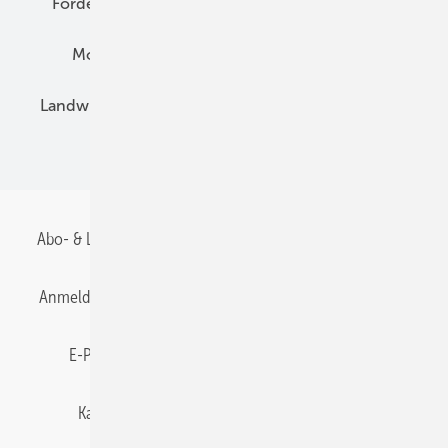
Förderung
Preise
Hybridgeneratoren
Montage
Installation
Solarparks
Landwirtschaft
Mieterstrom
Fachhandel
BIPV
Abo- & Leserservice
AGB
Alle Inhalte chronologisch
Anmelden
Anmeldung & Registrierung
Datenschutz
E-Paper
Gentner Energy Media
Impressum
Karriere bei Gentner
Team
Mediaservice