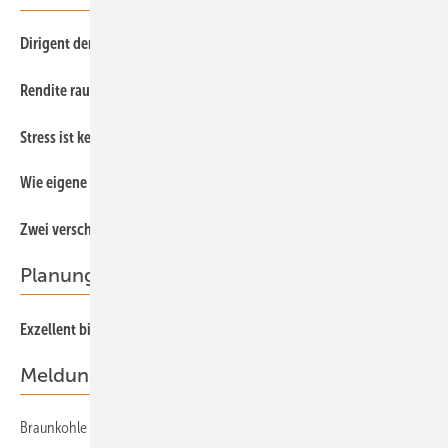
Dirigent der grünen wende
56
82
Rendite rauf
90
Stress ist keine Ausrede
Wie eigene Rüben
68
34
Zwei verschiedene Welten
Planung
42
Exzellent bis mangelhaft
Meldungen
Braunkohle in der Lausitz
10