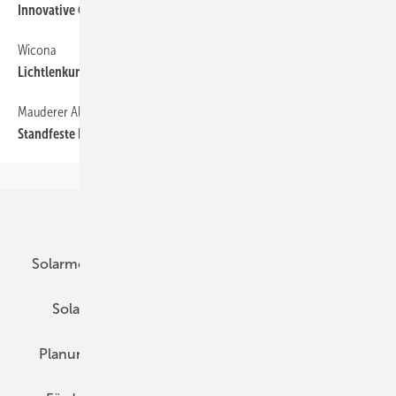
Innovative Glasfassade
Wicona
55
Lichtlenkung und Sonnenschutz
Mauderer Alutechnik
55
Standfeste Enteisungsleiter
Unsere Themen
Solarmodule
DC-Technik
Wechselrichter
Solarspeicher
AC-Technik
Wartung
Planung
E-Mobilität
Wärme
Recht