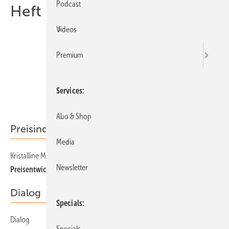
Podcast
Heft 01-2014
Videos
Premium
Services
Abo & Shop
Preisindex
Media
Kristalline Module
14
Newsletter
Preisentwicklung 2014 wird spannend
Dialog
Specials
Dialog
3
Specials