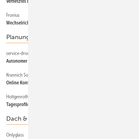
Vernetztes Hauskraftwerk
Fronius
40
Wechselrichter für höhere Leistungsklassen
Planung & Wartung
service-drone.de
47
Autonomer Flugroboter
Krannich Solar
47
Online Konfigurator für Speicher
Hottgenroth/ETU Software
47
Tagesprofile für Gebäudesimulation
Dach & Fassade
Onlyglass
55