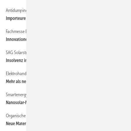
Antidumping
6
Importeure sollten Lieferanten prüfen
Fachmesse Energy Storage
12
Innovationen aus der Speicherforschung
SAG Solarstrom
8
Insolvenz in eigener Regie
Elektrohandwerk
8
Mehr als neun Euro Mindestlohn
Smartenergy Renewables
15
Nanosolar-Manager werden Geschäftsführer
Organische Photovoltaik
8
Neue Materialien für Solarfolien