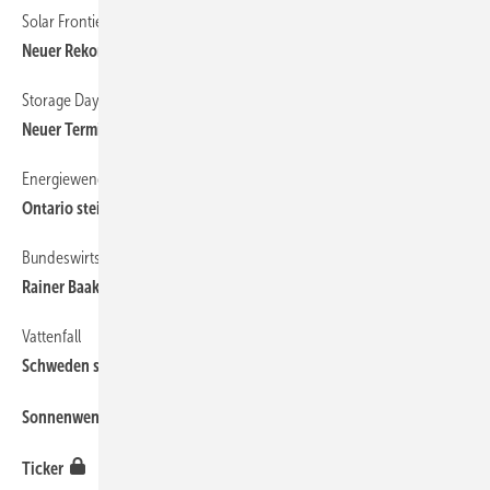
Solar Frontier
8
Neuer Rekord für CZTS-Solarzellen
Storage Day
12
Neuer Termin im Januar
Energiewende in Kanada
10
Ontario steigt aus Kohle aus
Bundeswirtschaftsministerium
7
Rainer Baake wirdneuer Staatssekretär
Vattenfall
10
Schweden stellt deutsche Tochter zur Disposition
6
Sonnenwende in den Anden
12
Ticker