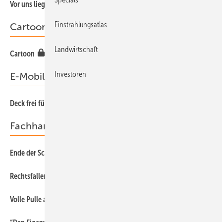
Vor uns liegt das Jahr der Stromspeicher
Einstrahlungsatlas
Cartoon
Landwirtschaft
96
Cartoon
Investoren
E-Mobilität
78
Deck frei für die zellen
Fachhandel
16
Ende der Schlupflöcher
88
Rechtsfallen im Internet
24
Volle Pulle aus der region
21