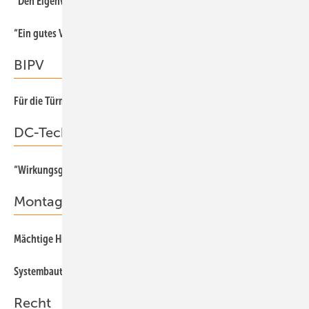
“Den Eigenverbrauch zulassen“
86
“Ein gutes Verkaufsargument“
BIPV
Für die Türme der Scheichs
28
DC-Technik
36
“Wirkungsgrade müssen steigen“
Montage
48
Mächtige Hilfe fürs Marketing
50
Systembauteile sparen Zeit
Recht