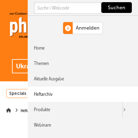
Springe
Springe
Springe
Search
auf
auf
auf
Hauptinhalt
Hauptmenü
SiteSearch
Home
MENÜ
.
Themen
Aktuelle Ausgabe
Specials
Einstrahlungsatlas
Landwirtschaft
Invest
Heftarchiv
Produkte
Heftarchiv
Webinare