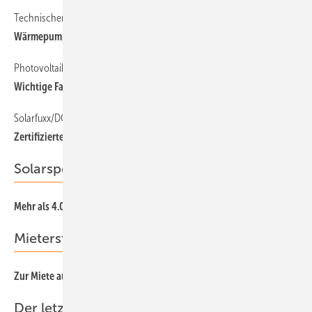
Technischer Leitfaden
10
Wärmepumpen richtig einbauen
Photovoltaik in Polen
12
Wichtige Fachmesse in Kielce
Solarfuxx/DGS
15
Zertifizierter Eigenstrommanager
Solarspeicher
62
Mehr als 4.000 Zyklen als Ziel
Mieterstrom
72
Zur Miete aufs Dach
Der letzte Schrei