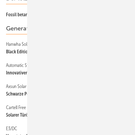
97
Fossil betankt – abgestürzt
Generator & Zubehör
Hanwha Solar One
40
Black Edition erweitert
Automatic Storage Device
40
Innovativer Speicher ausgezeichnet
Axsun Solar
40
Schwarze Poly-Module neu in Europa
Cartell Free Exit Systems
40
Solarer Türöffner
E3/DC
40