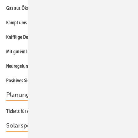
42
Gas aus Ökostrom
14
Kampf ums EEG
75
Knifflige Detailfragen
22
Mit gutem Image gegen die Krise
32
Neuregelung verzögert sich
30
Positives Signal für die Photovoltaik
Planung
70
Tickets für den Log-Führer
Solarspeicher