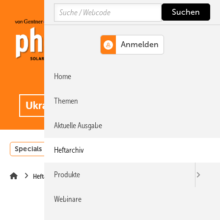
Springe
Springe
Springe
Search
auf
auf
auf
Hauptinhalt
Hauptmenü
SiteSearch
Home
MENÜ
.
Themen
Aktuelle Ausgabe
Specials
Einstrahlungsatlas
Landwirtschaft
Invest
Heftarchiv
Produkte
Heftarchiv
Webinare