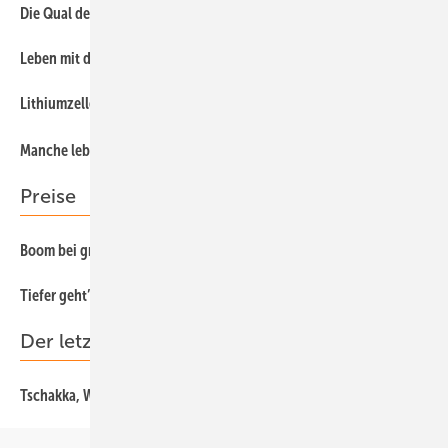
46
Die Qual der Wahl
Leben mit dem Energiemanager
64
Lithiumzellen made in Germany
57
54
Manche leben länger
Preise
35
Boom bei großen Anlagen
Tiefer geht’s nicht
26
Der letzte Schrei
88
Tschakka, WakaWaka!