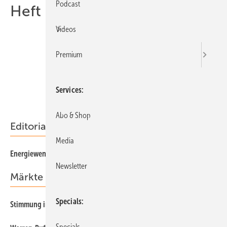
Podcast
Heft 02-2013
Videos
Premium
Services
Abo & Shop
Editorial
Media
3
Energiewende statt Altmaier
Newsletter
Märkte & Trends
Specials
18
Stimmung im deutschen Handwerk: Erstarrt
Specials