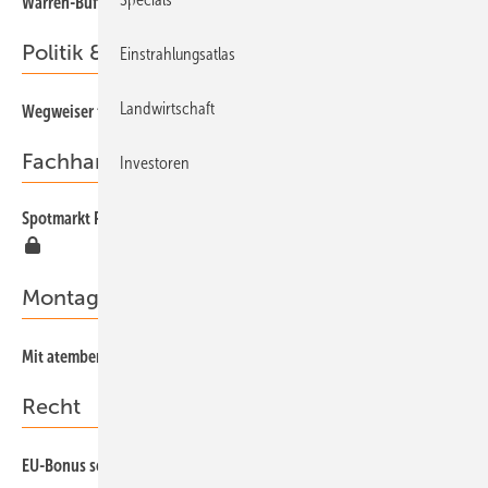
20
Warren-Buffett-Effekt
Politik & Gesellschaft
Einstrahlungsatlas
Landwirtschaft
13
Wegweiser für sichere Versorgung
Fachhandel
Investoren
Spotmarkt PV-Module: Hersteller und Händler leeren die Lager
16
Montage
60
Mit atemberaubendem Tempo
Recht
34
EU-Bonus soll Industrie helfen