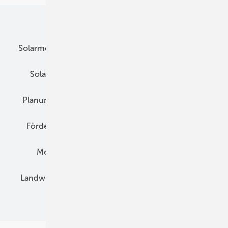
Unsere Themen
Solarmodule
DC-Technik
Wechselrichter
Solarspeicher
AC-Technik
Wartung
Planung
E-Mobilität
Wärme
Recht
Förderung
Preise
Hybridgeneratoren
Montage
Installation
Solarparks
Landwirtschaft
Mieterstrom
Fachhandel
BIPV