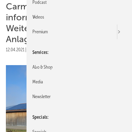
Podcast
Carmen und Bauernverband
informieren Landwirte über
Videos
Weiterbetrieb von Ü20-
Premium
Anlagen
12.04.2021
|
Druckvorschau
Services
Abo & Shop
Media
Newsletter
Specials
Specials