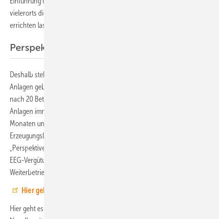
Einführung des EEG in die Photovoltaik investiert haben. Sie haben
vielerorts die üppigen Dachflächen genutzt und große Solaranlagen
errichten lassen.
Perspektiven aufzeigen
Deshalb stehen sie – anders als Hauseigentümer, die vor allem kleine
Anlagen gebaut haben – vor der Frage, was sie mit dem Generator
nach 20 Betriebsjahren machen sollen. Schließlich produzieren viele
Anlagen immer noch zuverlässig Strom. Damit in den nächsten
Monaten und Jahren nicht der umfangreiche Rückbau von solarer
Erzeugungsleistung beginnt, haben die Referenten der Konferenz
„Perspektiven für landwirtschaftliche PV-Anlagen nach dem Ende der
EEG-Vergütung“ die Informationen zusammengetragen, die einen
Weiterbetrieb ermöglichen.
Hier geht‘s zur Anmeldung
.
Hier geht es zum einen um die neuen Regelungen, die mit der EEG-