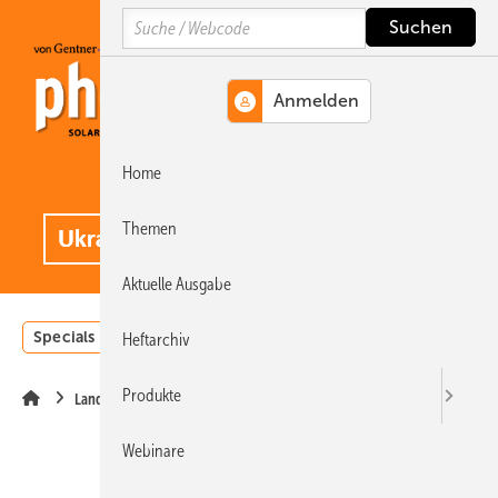
Springe
Springe
Springe
Search
auf
auf
auf
Hauptinhalt
Hauptmenü
SiteSearch
Home
MENÜ
.
Themen
Aktuelle Ausgabe
Specials
Einstrahlungsatlas
Landwirtschaft
Invest
Heftarchiv
Produkte
Landwirtschaft
Webinare