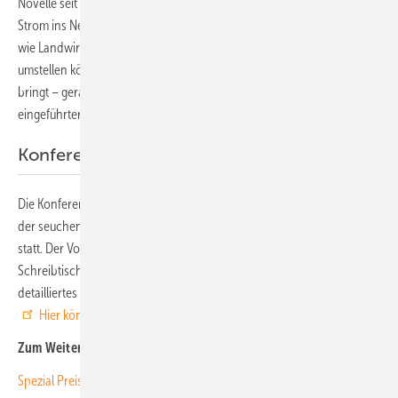
Novelle seit Jahresbeginn für Anlagen gelten, die weiterhin ihren
Strom ins Netz einspeisen. Es geht hier aber auch um Informationen,
wie Landwirte mit den Ü20-Anlagen auf den Eigenverbrauch
umstellen können und welche wirtschaftlichen Vorteile das mit sich
bringt – gerade in Zeiten steigender Stromkosten und neu
eingeführter CO2-Abgabe.
Konferenz findet im Internet statt
Die Konferenz findet am 15. April 2021 von 14 bis 17:30 Uhr aufgrund
der seuchenhygiensichen Beschränkungen als Onlineveranstaltung
statt. Der Vorteil: Sie können bequem von zu Hause oder vom
Schreibtisch im Betrieb teilnehmen. Weitere Informationen und ein
detailliertes Programm finden Sie auf der Webseite der Konferenz.
Hier können Sie sich auch anmelden
. (su)
Zum Weiterlesen:
Spezial Preiswerter Eigenstrom für die Tierhaltung erschienen