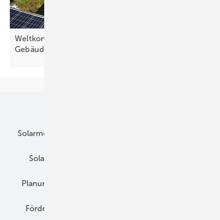
Weltkongress Gründach: Aktualisierter Leitfaden
Gebäudebegrünung
vorgestellt
Unsere Themen
Solarmodule
DC-Technik
Wechselrichter
Solarspeicher
AC-Technik
Wartung
Planung
E-Mobilität
Wärme
Recht
Förderung
Preise
Hybridgeneratoren