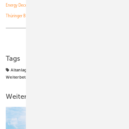
Energy Decentral/Euro Tier: Großes Interesse an digitaler Messe
Thüringer Biohof stellt auf Solarstrom um
Teilen
Link kopieren
Tags
Altanlagen
Landwirtschaft
Photovoltaik
Weiterbetrieb
Ü20
Weitere Inhalte