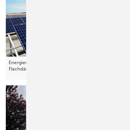
Energiewende im Gewerbe: Wie nutzen Sie
Flachdächer für die Photovoltaik richtig
aus?