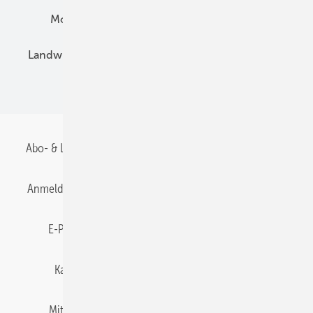
Montage
Installation
Solarparks
Landwirtschaft
Mieterstrom
Fachhandel
BIPV
Abo- & Leserservice
AGB
Alle Inhalte chronologisch
Anmelden
Anmeldung & Registrierung
Datenschutz
E-Paper
Gentner Energy Media
Impressum
Karriere bei Gentner
Team
Mediaservice
Mitgliedschaften und Engagement
Newsletter