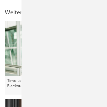
Weitere Inhalte
Timo Leukefeld: Netzdienliche Gebäude statt
Blackout