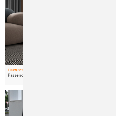
Elektrische Direktheizungen
Passende H eizung für jede
Anwendung