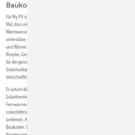
Baukosten
Für My PV ist es ein echtes Leuchtturmprojekt. Denn es sei das erste
Mal, dass eine rein auf Solarstrom fußende dezentrale
Warmwassererzeugung ein Fernwärmenetz in dieser Größenordnung
unterstütze. „Das gemeinsam mit dem Unternehmen Kelag Energie
und Wärme umgesetzte Projekt wird Schule machen“, sagt Gerhard
Rimpler, Geschäftsführer von My PV. „Es bedeutet einen großen Erfolg
für die ganze Sektorenkopplung, da der sinkende Preis für
Solarmodule inzwischen weitere Power-to-Heat-Anwendungen
wirtschaftlich macht.“
Er betont die Vorteile einer solchen Lösung. Denn gegenüber der
Solarthermie, die bisher in der Regel als solare Unterstützung der
Fernwärmeversorgung in Mehrfamilienhäusern eingesetzt wird, ist die
solarelektrische Wärmetechnik viel einfacher zu installieren und zu
bedienen. Außerdem sinkt der Materialverbrauch und damit auch die
Baukosten. Denn die Verkabelung des gesamten Systems braucht 90
Prozent weniger Kupfer als die Anbindung einer Solarthermieanlage