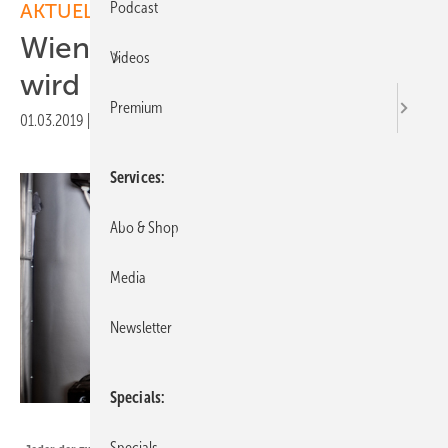
Podcast
AKTUELLE MELDUNGEN
Wiener Mehrfamilienhaus
Videos
wird mit Solarstrom geheizt
Premium
01.03.2019
|
Druckvorschau
Services
Abo & Shop
Media
Newsletter
Specials
My PV
Specials