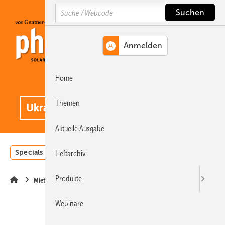
Springe
Springe
Springe
Search
auf
auf
auf
Hauptinhalt
Hauptmenü
SiteSearch
Home
MENÜ
.
Themen
Aktuelle Ausgabe
Specials
Einstrahlungsatlas
Landwirtschaft
Invest
Heftarchiv
Produkte
Mieterstrom
Webinare