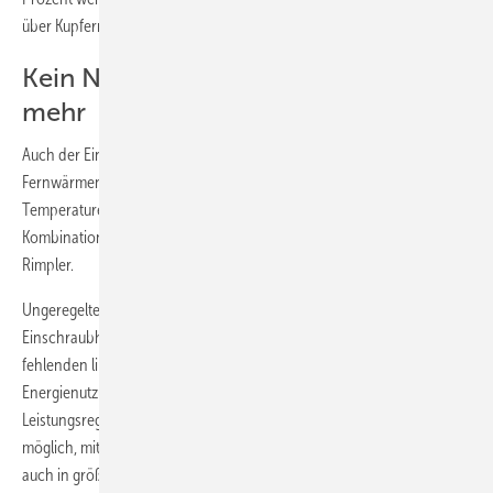
über Kupferrohre.
Kein Neubau ohne Photovoltaik
mehr
Auch der Einsatz von Wärmepumpen zur Unterstützung von
Fernwärmenetzen sei nicht immer möglich, da sie die hohen
Temperaturen in den Netzen nicht erreichen können und in
Kombination mit Solarstrom nicht stufenlos skalierbar sei, betont
Rimpler.
Ungeregelte Heizstäbe wiederum scheitern im Vergleich zu den
Einschraubheizkörpern und dem Leistungssteller AC Thor an der
fehlenden linearen Leistungssteuerung, die für eine optimale
Energienutzung im Fernwärmenetz notwendig ist. „Dank der exakten
Leistungsregelung mehrerer kleinerer Wärmeerzeuger ist es aber
möglich, mit den Überschüssen dezentraler Photovoltaiksysteme
auch in größeren Systemen Wärme zu erzeugen“, sagt Rimpler. „So