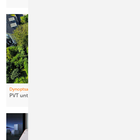
Dynoptsan
PVT un terstützt ­Wärmepumpen im
Bestand