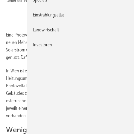
Jeder der zwölf Leistungsregler steuert stufenlos einen Elektroheizstab.
Einstrahlungsatlas
Landwirtschaft
Eine Photovoltaikanlage unterstützt die Fernwärmeversorgung eines
neuen Mehrfamilienhauses in Wien. Denn der überschüssige
Investoren
Solarstrom wird komplett für den Betrieb von Elektroheizstäben
genutzt. Dafür sorgen zwölf Leistungsregler im Keller des Hauses.
In Wien ist ein neue Mehrfamilienhaus mit einer elektrischen
Heizungsunterstützung entstanden. Den Strom dafür liefert eine
Photovoltaikanlage auf dem Dach. Zusätzlich sind im Keller des
Gebäudes zwölf Leistungssteller vom Typ AC Thor des
österreichischen Herstellers My PV installiert. Jeder regelt stufenlos
jeweils einen Elektroheizstab wenn überschüssiger Solarstrom
vorhanden ist.
Weniger Material – niedrigere