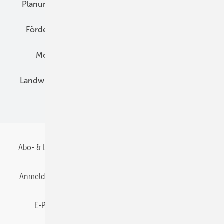
Planung
E-Mobilität
Wärme
Recht
Förderung
Preise
Hybridgeneratoren
Montage
Installation
Solarparks
Landwirtschaft
Mieterstrom
Fachhandel
BIPV
Abo- & Leserservice
AGB
Alle Inhalte chronologisch
Anmelden
Anmeldung & Registrierung
Datenschutz
E-Paper
Gentner Energy Media
Impressum