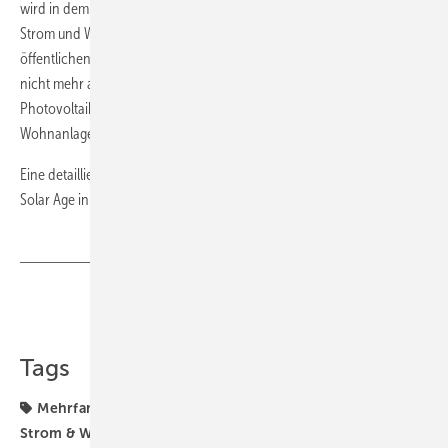
wird in dem Wiener Neubau 100 Prozent der Solarenergie vor Ort als
Strom und Wärme genutzt.“ Das komme letztlich auch dem
öffentlichen Netz zugute, das die Überschüsse aus der Solaranlage
nicht mehr aufnehmen müsse. Rimpler fordert daher, dass die
Photovoltaik ein integrierter Bestandteil beim Neubau von
Wohnanlagen werden muss.
Eine detaillierte Beschreibung des Projekts finden Club Member von
Solar Age in der
Projektdatenbank
. (su)
Teilen
Link kopieren
Tags
Mehrfamilienhaus
Mieterstrom
Solarstrom
Strom & Wärme
Wärme