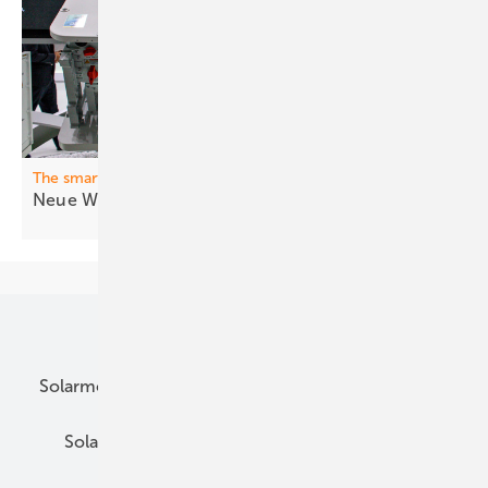
The smarter E Europe
Neue Wech selrichter für Nutzer und
Netz
Unsere Themen
Solarmodule
DC-Technik
Wechselrichter
Solarspeicher
AC-Technik
Wartung