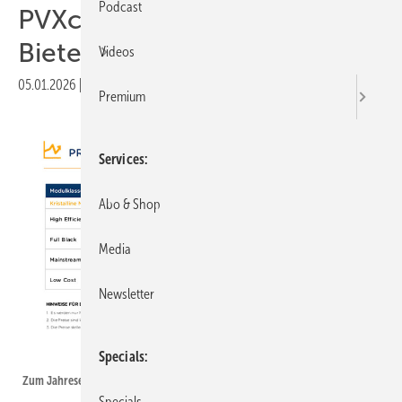
Podcast
PVXchange: Brutale
Bieterschlacht setzt sich fort
Videos
05.01.2026
|
Druckvorschau
Premium
Services
Abo & Shop
Media
Newsletter
PVXchange
Specials
Zum Jahresende blieben die Modulpreise im Keller.
Specials