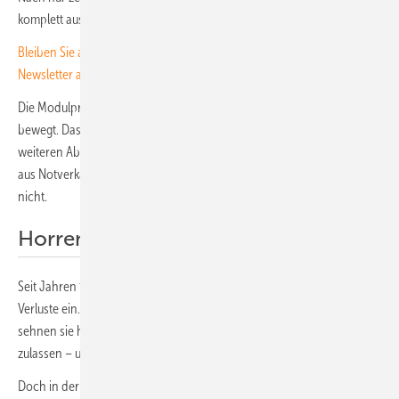
komplett ausgetauscht werden.
Bleiben Sie auf dem Laufenden, melden Sie sich für unseren
Newsletter an
Die Modulpreise haben sich zum Ende des Jahres 2025 kaum noch
bewegt. Das Niveau ist so niedrig, dass es keinen Spielraum für
weiteren Abwärtstrend gibt. Einzelne Ausreißer nach unten resultieren
aus Notverkäufen und Lagerbereinigungen, eine Tendenz ist das
nicht.
Horrende Verluste der Hersteller
Seit Jahren fahren die chinesischen Modulhersteller horrende
Verluste ein. Alle warten auf eine Korrektur der Preise nach oben,
sehnen sie herbei. Denn höhere Preise würden höhere Qualität
zulassen – und auskömmliche Margen ermöglichen.
Doch in der brutalen Bieterschlacht traut sich niemand, den ersten