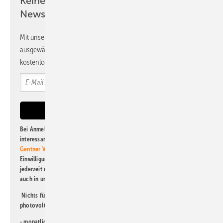
Keine Zeit? Kein Problem mit dem PV
Newsletter!
Mit unserem Newsletter erhalten Sie regelmäßig von uns
ausgewählte Informationen und Neuigkeiten, gebündelt und
kostenlos direkt ins Postfach.
Bei Anmeldung zu diesem Newsletter bin ich damit einverstanden, über
interessante Verlags- und Online-Angebote
der Marken der Alfons W.
Gentner Verlag GmbH & Co. KG
informiert zu werden. Diese
Einwilligung kann ich jederzeit widerrufen und eine Abmeldung ist
jederzeit möglich. Informationen zum Umgang mit Daten finden Sie
auch in unserer
Datenschutzerklärung
.
Nichts für Sie dabei? Dann lesen Sie doch einen unserer weiteren
photovoltaik-Newsletter!
- monatlicher
Newsletter für Investoren