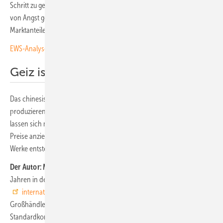
Schritt zu gehen. Die großen Anbieter aus dem Reich der Mitte sind
von Angst getrieben. Von der Angst, mit Blut und Tränen erkämpfte
Marktanteile schnell wieder zu verlieren.
EWS-Analyse: Große Unterschiede zwischen den Bundesländern
Geiz ist geil zahlt sich nicht aus
Das chinesische Prinzip ist am Ende: Immer nur billiger zu
produzieren, zahlt sich langfristig nicht aus. Denn Modulfabriken
lassen sich mit relativ überschaubarem Capex bauen. Sobald die
Preise anziehen und neue Fabriken lukrativ werden, dürften neue
Werke entstehen – in Europa, mit kurzem Weg zu den Kunden. (HS)
Der Autor: Martin Schachinger
ist Elektroingenieur und seit über 20
Jahren in der Photovoltaik aktiv. 2004 gründete er die
internationale Online-Handelsplattform PVXchange
, über die
Großhändler, Installateure und Servicefirmen neben
Standardkomponenten für Neuinstallationen auch Solarmodule und