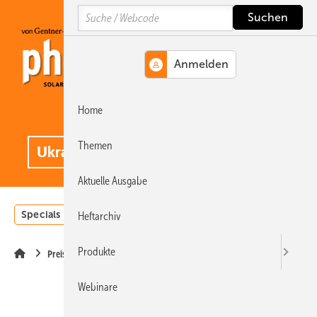
Springe
Springe
Springe
Search
auf
auf
auf
Hauptinhalt
Hauptmenü
SiteSearch
Home
MENÜ
.
Themen
Aktuelle Ausgabe
Specials
Einstrahlungsatlas
Landwirtschaft
Invest
Heftarchiv
Produkte
Preise
Webinare