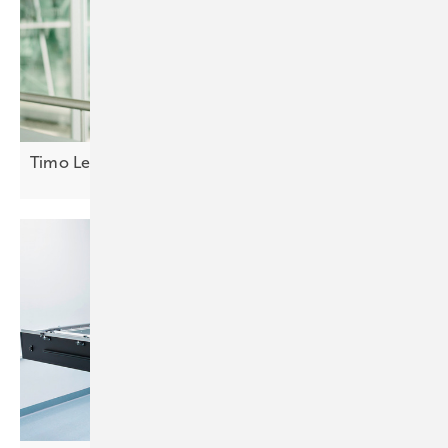
Timo Leukefeld: Deutschland baut sich
arm