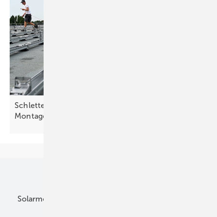
Schletter Group und Enstall trumpfen mit neuer
Montagetechnik
auf
Unsere Themen
Solarmodule
DC-Technik
Wechselrichter