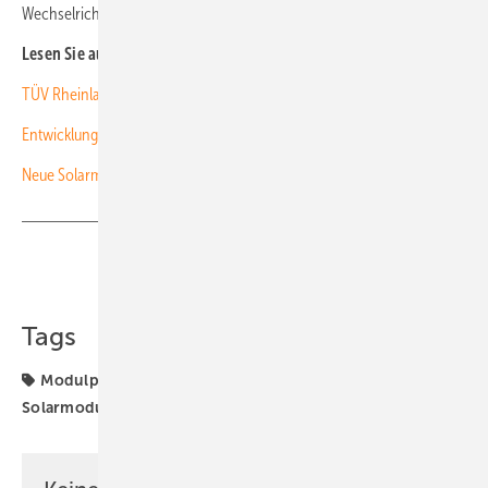
Wechselrichter beziehen können, deren Produktion ausgelaufen ist.
Lesen Sie auch:
TÜV Rheinland: Viele Solarmodule leisten weniger als versprochen
Entwicklung der Modulpreise in den zurückliegenden Monaten
Neue Solarmodule (Produkte)
Teilen
Link kopieren
Tags
Modulpreise
Preise
Projekte
Schachinger
Solarmodule
pvXchange