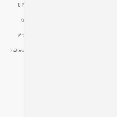
E-Paper
Gentner Energy Media
Impressum
Karriere bei Gentner
Team
Mediaservice
Mitgliedschaften und Engagement
Newsletter
photovoltaik abonnieren
Privacy Manager
pv Europe
RSS-Feed
Veranstaltungen / Webinare
© 2026 photovoltaik