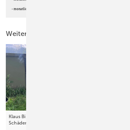
- monatlicher
Newsletter PV für die Landwirtschaft
Weitere Inhalte
Klaus Bingel von GeVau: „Nicht nur elementare
Schäden
absichern“