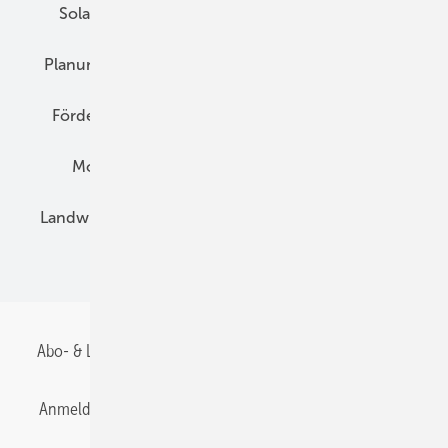
Solarspeicher
AC-Technik
Wartung
Planung
E-Mobilität
Wärme
Recht
Förderung
Preise
Hybridgeneratoren
Montage
Installation
Solarparks
Landwirtschaft
Mieterstrom
Fachhandel
BIPV
Abo- & Leserservice
AGB
Alle Inhalte chronologisch
Anmelden
Anmeldung & Registrierung
Datenschutz