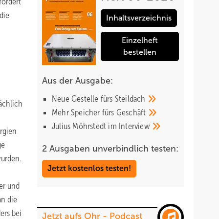
fordert
die
Inhaltsverzeichnis
Einzelheft
bestellen
Aus der Ausgabe:
Neue Gestelle fürs
Steildach
ächlich
Mehr Speicher fürs
Geschäft
Julius Möhrstedt im
Interview
rgien
ge
2 Ausgaben unverbindlich testen:
wurden.
Jetzt kostenlos testen!
er und
an die
ers bei
Jetzt aufs Ohr - Podcast