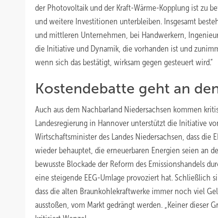
der Photovoltaik und der Kraft-Wärme-Kopplung ist zu be
und weitere Investitionen unterbleiben. Insgesamt beste
und mittleren Unternehmen, bei Handwerkern, Ingenieur
die Initiative und Dynamik, die vorhanden ist und zunimm
wenn sich das bestätigt, wirksam gegen gesteuert wird.“
Kostendebatte geht an den
Auch aus dem Nachbarland Niedersachsen kommen kritis
Landesregierung in Hannover unterstützt die Initiative v
Wirtschaftsminister des Landes Niedersachsen, dass die 
wieder behauptet, die erneuerbaren Energien seien an den
bewusste Blockade der Reform des Emissionshandels durc
eine steigende EEG-Umlage provoziert hat. Schließlich si
dass die alten Braunkohlekraftwerke immer noch viel Gel
ausstoßen, vom Markt gedrängt werden. „Keiner dieser Gr