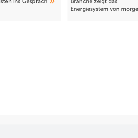
isten ins
Gespräch
Branche zeigt das
Energiesystem von
morg