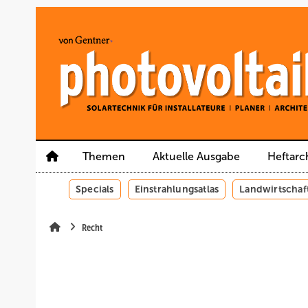
Springe
Springe
Springe
auf
auf
auf
Hauptinhalt
Hauptmenü
SiteSearch
Themen
Aktuelle Ausgabe
Heftarc
Specials
Einstrahlungsatlas
Landwirtschaf
Recht