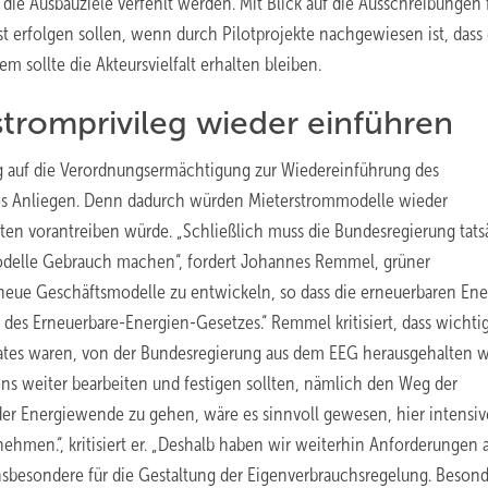
 die Ausbauziele verfehlt werden. Mit Blick auf die Ausschreibungen 
t erfolgen sollen, wenn durch Pilotprojekte nachgewiesen ist, dass 
em sollte die Akteursvielfalt erhalten bleiben.
romprivileg wieder einführen
rag auf die Verordnungsermächtigung zur Wiedereinführung des
es Anliegen. Denn dadurch würden Mieterstrommodelle wieder
ten vorantreiben würde. „Schließlich muss die Bundesregierung tats
delle Gebrauch machen“, fordert Johannes Remmel, grüner
 neue Geschäftsmodelle zu entwickeln, so dass die erneuerbaren Ene
s des Erneuerbare-Energien-Gesetzes.“ Remmel kritisiert, dass wichti
rates waren, von der Bundesregierung aus dem EEG herausgehalten 
ens weiter bearbeiten und festigen sollten, nämlich den Weg der
der Energiewende zu gehen, wäre es sinnvoll gewesen, hier intensiv
hmen.“, kritisiert er. „Deshalb haben wir weiterhin Anforderungen 
nsbesondere für die Gestaltung der Eigenverbrauchsregelung. Besond