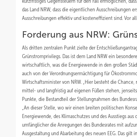
kurzfristiges Gegensteuern für den Fall ermöglichen, dass
das Land NRW, dass die eigentlichen Ausschreibungen ers
Ausschreibungen effektiv und kosteneffizient sind. Vor all
Forderung aus NRW: Grünst
Als dritten zentralen Punkt zielte der Entschließungant
Grünstromprivilegs. Das ist dem Land NRW ein besonder
wirtschaftlich, was die Energiewende in den großen Städ
auch von der Verordnungsermächtigung für Ökostrommo
Wirtschaftsminister von NRW. „Hier besteht die Chance,
mittel- und langfristig auf eigenen Füßen stehen, jenseit
Punkte, die Bestandteil der Stellungnahmen des Bundes
„An dieser Stelle, wo wir einen breiten politischen Kons
Energiewende, des Klimaschutzes und des Ausstiegs aus 
umfänglicher die Anregungen des Bundesrates mit aufzune
Ausgestaltung und Abarbeitung des neuen EEG. Das gilt i