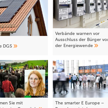
Verbände warnen vor
Ausschluss der Bürger vo
m
der
Energiewende
re
DGS
en Sie mit
The smarter E Europe –