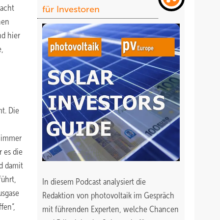
macht
für Investoren
nen
d hier
e,
t. Die
e immer
 es die
d damit
ührt,
In diesem Podcast analysiert die
usgase
Redaktion von photovoltaik im Gespräch
fen“,
mit führenden Experten, welche Chancen