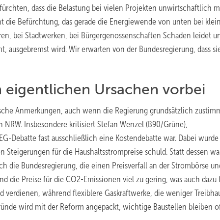
fürchten, dass die Belastung bei vielen Projekten unwirtschaftlich 
ht die Befürchtung, das gerade die Energiewende von unten bei klei
en, bei Stadtwerken, bei Bürgergenossenschaften Schaden leidet un
t, ausgebremst wird. Wir erwarten von der Bundesregierung, dass si
 eigentlichen Ursachen vorbei
che Anmerkungen, auch wenn die Regierung grundsätzlich zustimm
on NRW. Insbesondere kritisiert Stefan Wenzel (B90/Grüne),
EEG-Debatte fast ausschließlich eine Kostendebatte war. Dabei wurd
 Steigerungen für die Haushaltsstrompreise schuld. Statt dessen war
h die Bundesregierung, die einen Preisverfall an der Strombörse un
nd die Preise für die CO2-Emissionen viel zu gering, was auch dazu f
d verdienen, während flexiblere Gaskraftwerke, die weniger Treibha
ünde wird mit der Reform angepackt, wichtige Baustellen bleiben of