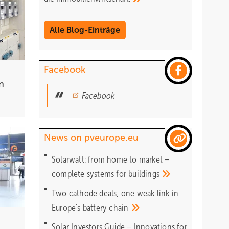
Alle Blog-Einträge
Facebook
n
Facebook
News on pveurope.eu
Solarwatt: from home to market –
complete systems for
buildings
Two cathode deals, one weak link in
Europe's battery
chain
Solar Investors Guide – Innovations for