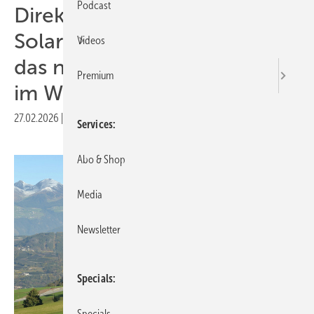
Podcast
Direktvertrieb von
Solarstrom: PV Austria erklärt
Videos
das neue Geschäftsmodell
Premium
im Webinar
27.02.2026
|
Druckvorschau
Services
Abo & Shop
Media
Newsletter
Specials
Specials