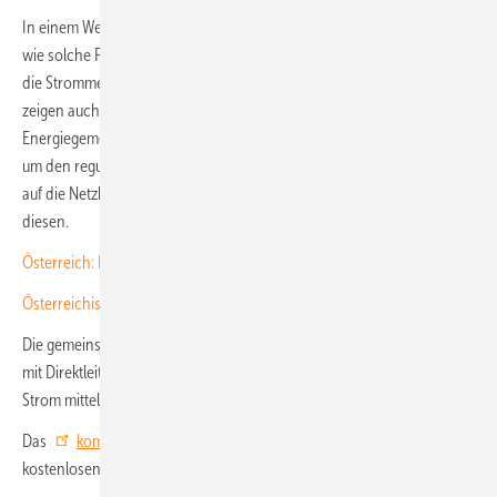
In einem Webinar zeigt der Branchenverband PV Austria nicht nur,
wie solche Peer-to-Peer-Verträge funktionieren, sondern auch, wie
die Strommengen gemessen und abgerechnet werden. Die Experten
zeigen auch, welche weiteren Möglichkeiten innerhalb von
Energiegemeinschaften das ElWG ermöglicht. Hier geht es nicht nur
um den regulatorischen Rahmen, sondern auch um die Auswirkungen
auf die Netzbetreiber und die entsprechende Kommunikation mit
diesen.
Österreich: ElWG legt neue Rechte und Pflichten für Netzbetreiber fest
Österreichische Solarbranche trifft sich am 25. März in Wien
Die gemeinsame Nutzung funktioniert aber auch ohne Netzbetreiber –
mit Direktleitungen. Bei dieser Nutzung hinter dem Zähler wird der
Strom mittels Contracting gehandelt.
Das
komplette Programm und einen Link zur Anmeldung
zum
kostenlosen Webinar finden Sie auf der Webseite von PV Austria. (su)