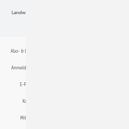
Landwirtschaft
Mieterstrom
Fachhandel
BIPV
Abo- & Leserservice
AGB
Alle Inhalte chronologisch
Anmelden
Anmeldung & Registrierung
Datenschutz
E-Paper
Gentner Energy Media
Impressum
Karriere bei Gentner
Team
Mediaservice
Mitgliedschaften und Engagement
Newsletter