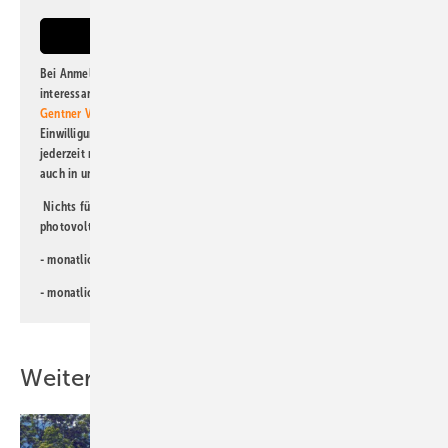
Bei Anmeldung zu diesem Newsletter bin ich damit einverstanden, über
interessante Verlags- und Online-Angebote
der Marken der Alfons W.
Gentner Verlag GmbH & Co. KG
informiert zu werden. Diese
Einwilligung kann ich jederzeit widerrufen und eine Abmeldung ist
jederzeit möglich. Informationen zum Umgang mit Daten finden Sie
auch in unserer
Datenschutzerklärung
.
Nichts für Sie dabei? Dann lesen Sie doch einen unserer weiteren
photovoltaik-Newsletter!
- monatlicher
Newsletter für Investoren
- monatlicher
Newsletter PV für die Landwirtschaft
Weitere Inhalte