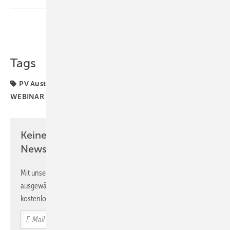
Teilen
Link kopieren
Tags
PV Austria
Recht
Solarstrom
Stromhandel
WEBINAR
Österreich
Keine Zeit? Kein Problem mit dem PV
Newsletter!
Mit unserem Newsletter erhalten Sie regelmäßig von uns
ausgewählte Informationen und Neuigkeiten, gebündelt und
kostenlos direkt ins Postfach.