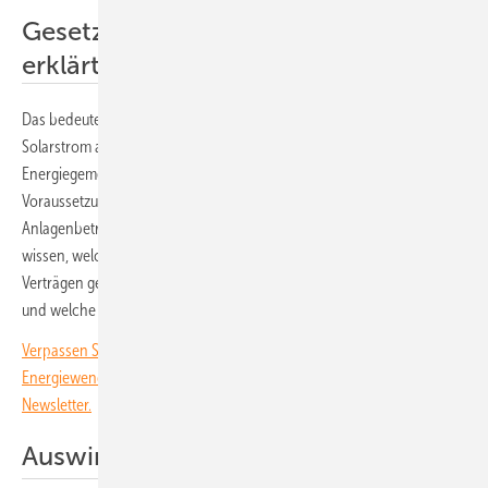
Gesetzlichen Rahmenbedingungen
erklärt
Das bedeutet, dass der Anlagenbetreiber seinen überschüssigen
Solarstrom an Nachbarn liefern kann, ohne dass er eine
Energiegemeinschaft gründen muss. Dies war bisher die
Voraussetzung für die gemeinsame Nutzung des Sonnenstroms. Die
Anlagenbetreiber und auch die Handwerker sollten allerdings genau
wissen, welche gesetzlichen Rahmenbedingungen bei solchen
Verträgen gelten, worauf kaufmännisch und technisch zu achten ist
und welche Vorteile dieser Direkthandel hat.
Verpassen Sie keine wichtige Information rund um die solare
Energiewende! Abonnieren Sie dazu einfach unseren kostenlosen
Newsletter.
Auswirkung auf die Netzbetreiber