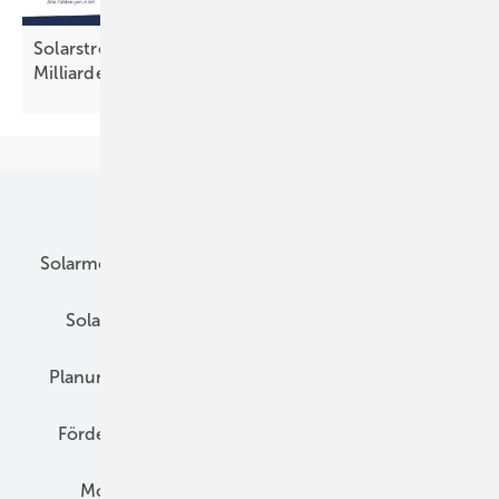
Solarstrom spart Kosten in dreistelliger
Milliardenhöhe
Unsere Themen
Solarmodule
DC-Technik
Wechselrichter
Solarspeicher
AC-Technik
Wartung
Planung
E-Mobilität
Wärme
Recht
Förderung
Preise
Hybridgeneratoren
Montage
Installation
Solarparks