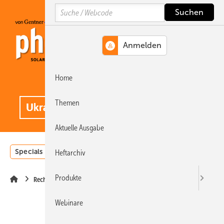
Springe
Springe
Springe
Search
auf
auf
auf
Hauptinhalt
Hauptmenü
SiteSearch
Home
MENÜ
.
Themen
Aktuelle Ausgabe
Specials
Einstrahlungsatlas
Landwirtschaft
Invest
Heftarchiv
Produkte
Recht
Webinare