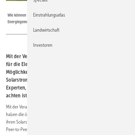
Velka Botička
Einstrahlungsatlas
Wie können Nachbarn Solarstrom gemeinsam nutzen, ohne eine
Energiegemeinschaft gründen zu müssen? PV Austria zeigt es im Webinar.
Landwirtschaft
Investoren
Mit der Verabschiedung der neuen Rahmenbedingungen
für die Elektrizitätswirtschaft gibt es in Österreich mehr
Möglichkeiten der gemeinsamen Nutzung von
Solarstrom. Im kostenlosen Webinar erklären die
Experten, wie diese funktionieren und worauf dabei zu
achten ist.
Mit der Verabschiedung des Elektrizitätswirtschaftsgesetzes (ElWG)
haben die österreichischen Anlagenbetreiber mehr Möglichkeiten,
ihren Solarstrom mit anderen zu teilen. Denn seither sind sogenannte
Peer-to-Peer-Verträge möglich.