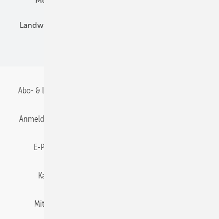
Montage
Installation
Solarparks
Landwirtschaft
Mieterstrom
Fachhandel
BIPV
Abo- & Leserservice
AGB
Alle Inhalte chronologisch
Anmelden
Anmeldung & Registrierung
Datenschutz
E-Paper
Gentner Energy Media
Impressum
Karriere bei Gentner
Team
Mediaservice
Mitgliedschaften und Engagement
Newsletter