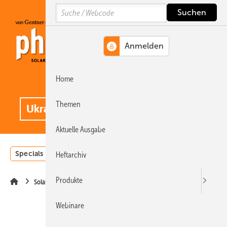
Springe
Springe
Springe
Search
auf
auf
auf
Hauptinhalt
Hauptmenü
SiteSearch
Home
MENÜ
.
Themen
Aktuelle Ausgabe
Specials
Einstrahlungsatlas
Landwirtschaft
Invest
Heftarchiv
Produkte
Solarmodule
Webinare