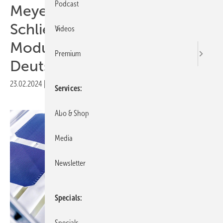
Podcast
Meyer Burger bereitet
Schließung der
Videos
Modulproduktion in
Premium
Deutschland vor
23.02.2024
|
Druckvorschau
Services
Abo & Shop
Media
Newsletter
Specials
Specials