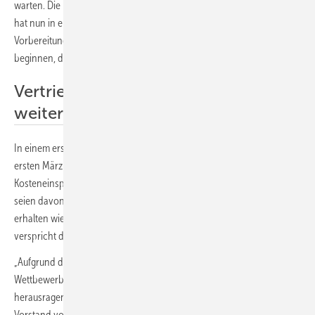
warten. Die FDP stellt sich weiter quer. Der Solarkonzern Meyer Burger
hat nun in einer Ad-hoc-Meldung geschrieben, „mit den
Vorbereitungen für die Schließung ihres Standorts in Freiberg zu
beginnen, die zu Ende April in Kraft treten würde“.
Vertrieb in Europa geht wie gewohnt
weiter
In einem ersten Schritt werde Meyer Burger die Produktion in der
ersten Märzhälfte einstellen, was ab April zu erheblichen
Kosteneinsparungen führen soll. Die Vertriebsaktivitäten in Europa
seien davon nicht betroffen und werden fortgesetzt. Die Kunden
erhalten wie gewohnt volle Produktgarantien von bis zu 30 Jahren,
verspricht der Hersteller.
„Aufgrund des fehlenden europäischen Schutzes vor unlauterem
Wettbewerb aus China ist die fast vierjährige harte Arbeit der
herausragenden Beschäftigten in Europa gefährdet“, verkündet der
Vorstand von Sentis, die Aktionär bei Meyer Burger sind. Gleichzeitig