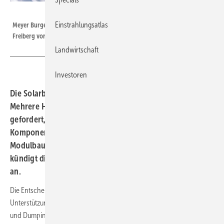
Meyer Burger
Einstrahlungsatlas
Meyer Burger bereitet nun die Schließung der Modulproduktion in
Freiberg vor.
Landwirtschaft
Investoren
Die Solarbranche wartet weiter auf das Solarpaket I.
Mehrere Hersteller haben wiederholt Resilienzboni
gefordert, also eine zusätzliche Vergütung für heimische
Komponenten beim Bau von Solarkraftwerken.
Modulbauer Meyer Burger zieht nun Konsequenzen und
kündigt die Schließung des Werks in Freiberg Ende April
an.
Die Entscheidung der Ampelregierung über eine politische
Unterstützung, um aktuelle Marktverzerrungen durch ein Überangebot
und Dumpingpreise bei Solarmodulen zu begegnen, lässt auf sich