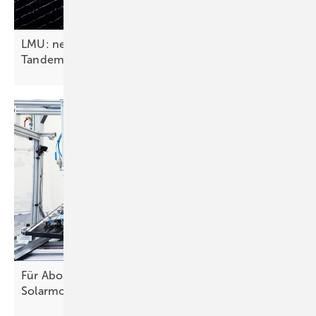
LMU: neue Molekülstruktur steigert Effizienz von
Tandemsolarzellen
Für Abonnenten: Neues Themenheft über
Solarmodule
erschienen