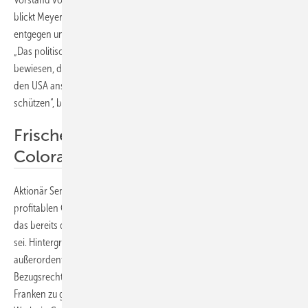
blickt Meyer Burger der Eröffnung ihrer Modulfabrik in Arizona
entgegen und baut zudem eine zwei Gigawatt Zellfabrik in Colorado.
„Das politische System der Vereinigten Staaten hat mehrfach
bewiesen, dass es ein starkes überparteiliches Engagement gibt, um in
den USA ansässige Unternehmen vor unlauterem Wettbewerb zu
schützen“, begründet Sentis.
Frisches Geld für US-Werke in
Colorado und Arizona
Aktionär Sentis werde Meyer Burger unterstützen, um von einem sehr
profitablen Geschäftsmodell in den Vereinigten Staaten zu profitieren,
das bereits durch langfristige Abnahmevereinbarungen abgesichert
sei. Hintergrund der Ad-hoc-Meldung: Meyer Burger hat eine
außerordentliche Generalversammlung einberufen, um eine
Bezugsrechtsemission von 200 bis zu 250 Millionen Schweizer
Franken zu genehmigen. Mit dem frischen Kapital soll der Bau der US-