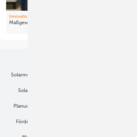
Innovationen
Maßgeschneiderte
Module
Unsere Themen
Solarmodule
DC-Technik
Wechselrichter
Solarspeicher
AC-Technik
Wartung
Planung
E-Mobilität
Wärme
Recht
Förderung
Preise
Hybridgeneratoren