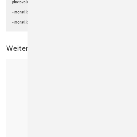
photovoltaik-Newsletter!
- monatlicher
Newsletter für Investoren
- monatlicher
Newsletter PV für die Landwirtschaft
Weitere Inhalte