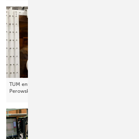
TUM entschlüsselt Alterungsmechanismus von
Perowskitzellen