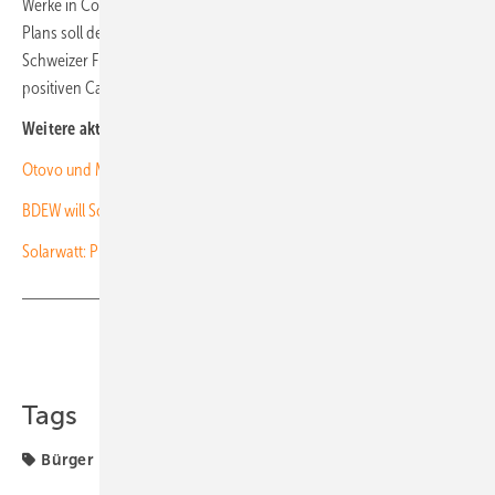
Werke in Colorado und Arizona finanziert werden. Die Umsetzung des
Plans soll demnach die Finanzierungslücke von 450 Millionen
Schweizer Franken schließen, damit die Gruppe mittelfristig einen
positiven Cashflow erzielen kann. (nhp)
Weitere aktuelle News:
Otovo und Meyer Burger starten Zusammenarbeit
BDEW will Solarindustrie mit Heimatbonus stärken
Solarwatt: Produktion in Dresden ohne politische Hilfe gefährdet
Teilen
Link kopieren
Tags
Bürger
Meyer Burger
Produktion
Solarmodule