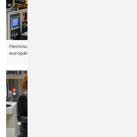
Heimische Wechselrichterhersteller können
europäischen Markt
bedienen