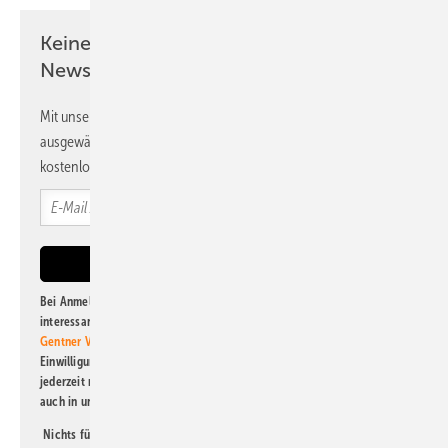
Keine Zeit? Kein Problem mit dem PV
Newsletter!
Mit unserem Newsletter erhalten Sie regelmäßig von uns
ausgewählte Informationen und Neuigkeiten, gebündelt und
kostenlos direkt ins Postfach.
Bei Anmeldung zu diesem Newsletter bin ich damit einverstanden, über
interessante Verlags- und Online-Angebote
der Marken der Alfons W.
Gentner Verlag GmbH & Co. KG
informiert zu werden. Diese
Einwilligung kann ich jederzeit widerrufen und eine Abmeldung ist
jederzeit möglich. Informationen zum Umgang mit Daten finden Sie
auch in unserer
Datenschutzerklärung
.
Nichts für Sie dabei? Dann lesen Sie doch einen unserer weiteren