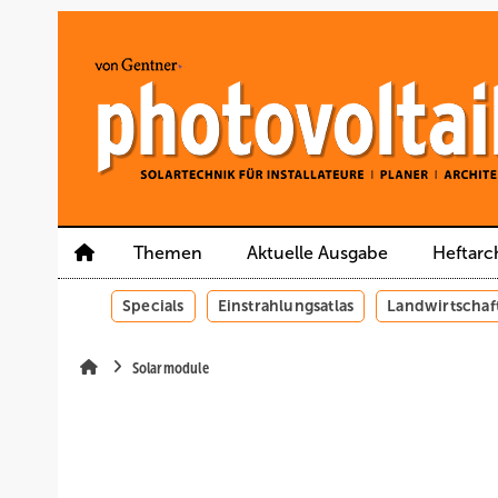
Springe
Springe
Springe
auf
auf
auf
Hauptinhalt
Hauptmenü
SiteSearch
Themen
Aktuelle Ausgabe
Heftarc
Specials
Einstrahlungsatlas
Landwirtschaf
Solarmodule