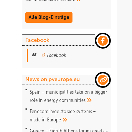
Alle Blog-Einträge
Facebook
Facebook
News on pveurope.eu
Spain – municipalities take on a bigger
role in energy
communities
Fenecon: large storage systems –
made in
Europe
Greece – Eighth Athens forum greets a