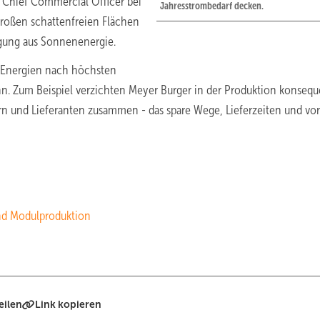
Chief Commercial Officer bei
Jahresstrombedarf decken.
großen schattenfreien Flächen
ugung aus Sonnenenergie.
 Energien nach höchsten
nn. Zum Beispiel verzichten Meyer Burger in der Produktion konsequ
lern und Lieferanten zusammen - das spare Wege, Lieferzeiten und vo
nd Modulproduktion
eilen
Link kopieren