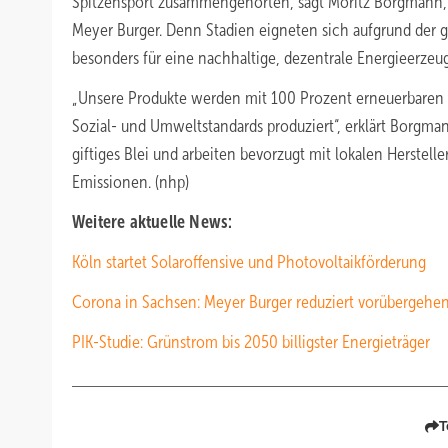
Spitzensport zusammengehörten, sagt Moritz Borgmann, 
Meyer Burger. Denn Stadien eigneten sich aufgrund der 
besonders für eine nachhaltige, dezentrale Energieerze
„Unsere Produkte werden mit 100 Prozent erneuerbaren
Sozial- und Umweltstandards produziert“, erklärt Borgma
giftiges Blei und arbeiten bevorzugt mit lokalen Herstel
Emissionen. (nhp)
Weitere aktuelle News:
Köln startet Solaroffensive und Photovoltaikförderung
Corona in Sachsen: Meyer Burger reduziert vorübergehe
PIK-Studie: Grünstrom bis 2050 billigster Energieträger
T