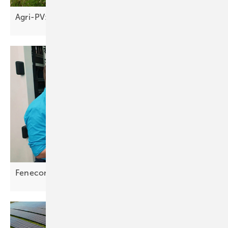
Agri-PV: Sonnenstrom ohne EEG
vermarkten
Fenecon: „Wir gewinnen massiv
Marktanteile“