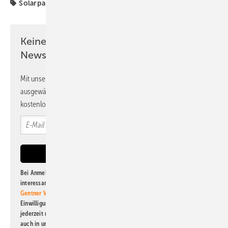
Solarparks
Keine Zeit? Kein Problem mit dem PV
Newsletter!
Mit unserem Newsletter erhalten Sie regelmäßig von uns
ausgewählte Informationen und Neuigkeiten, gebündelt und
kostenlos direkt ins Postfach.
Bei Anmeldung zu diesem Newsletter bin ich damit einverstanden, über
interessante Verlags- und Online-Angebote
der Marken der Alfons W.
Gentner Verlag GmbH & Co. KG
informiert zu werden. Diese
Einwilligung kann ich jederzeit widerrufen und eine Abmeldung ist
jederzeit möglich. Informationen zum Umgang mit Daten finden Sie
auch in unserer
Datenschutzerklärung
.