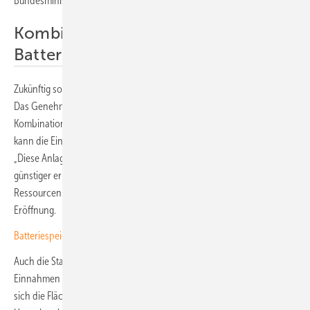
Bundesministerium für Wirtschaft und Energie gefördert.
Kombi aus Solar, Windkraft und
Batteriespeicher
Zukünftig sollen zwei Windenergieanlagen den Energiepark ergänzen.
Das Genehmigungsverfahren für die Anlagen läuft bereits. Durch die
Kombination von Solar- und Windenergie sowie den Batteriespeicher
kann die Einspeisung stärker am Bedarf im Netz ausgerichtet werden.
„Diese Anlage ist ein Vorzeigebeispiel dafür, wie wir den Ausbau von
günstiger erneuerbarer Energie beschleunigen und vorhandene
Ressourcen effizient nutzen“, sagte Umweltministerin Walker bei der
Eröffnung.
Batteriespeicher stellt Momentanreserve fürs Netz bereit
Auch die Stadt Gundelsheim profitiert von dem Projekt: Neben
Einnahmen aus der Gewerbesteuer erhält sie Pachteinnahmen, da
sich die Fläche in ihrem Besitz befindet. Zudem wurden