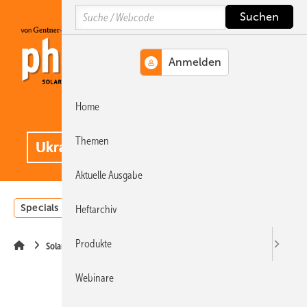
Springe
Springe
Springe
Search
auf
auf
auf
Hauptinhalt
Hauptmenü
SiteSearch
Home
MENÜ
.
Themen
Aktuelle Ausgabe
Specials
Einstrahlungsatlas
Landwirtschaft
Invest
Heftarchiv
Produkte
Solarparks
Webinare