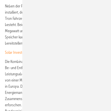
Neben der Photovoltaikanlage wird am Standort ein Hybridspeicher
installiert, der aus gebrauchten Lithium-Ionen-Akkus von zwölf Audi E-
Tron Fahrzeugen und einem neuartigen Natrium-Ionen-Speicher
besteht. Beide Speicher haben zusammen eine Leistung von 1,22
Megawatt und eine Gesamtkapazität von 2,25 Megawattstunden. Der
Speicher kann rechnerisch zwei Stunden lang die Strommenge
bereitstellen, die rund 3.400 Haushalte verbrauchen.
Solar Investors Guide: Große Speichersysteme am Stromnetz
Die Kombination der beiden Technologien ermöglicht eine schnelle
Be- und Entladung sowie eine stabile und langanhaltende
Leistungsabgabe. Der Natrium-Ionen-Speicher ist mit einer Kapazität
von einer Megawattstunde einer der größten mit dieser Technologie
in Europa. Das Fraunhofer ISE entwickelt und implementiert das
Energiemanagementsystem für den Speicher. Ziel ist es, das
Zusammenspiel der Technologien unter realen Bedingungen zu
erforschen. Das Forschungsprojekt wird zudem vom