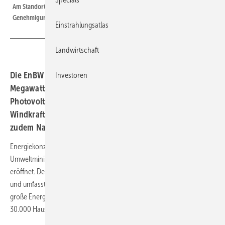
Am Standort sind auch zwei Windenergieanlagen geplant, das
Genehmigungsverfahren läuft.
Einstrahlungsatlas
Landwirtschaft
Die EnBW hat in Gundelsheim einen Solarpark mit 58
Investoren
Megawatt Leistung eröffnet. Der Energiepark kombiniert
Photovoltaik, Batteriespeicher und künftig auch
Windkraft. Ein innovativer Hybridspeicher kombiniert
zudem Natrium-Ionen- mit gebrauchten E-Audi-Akkus.
Energiekonzern EnBW hat gemeinsam mit Baden-Württembergs
Umweltministerin Thekla Walker den Solarpark in Gundelsheim
eröffnet. Der Solarpark mit 58 Megawatt erstreckt sich über 55 Hektar
und umfasst rund 110.000 Module. Insgesamt wird der 64 Hektar
große Energiepark jährlich so viel Strom erzeugen können, wie etwa
30.000 Haushalte verbrauchen.