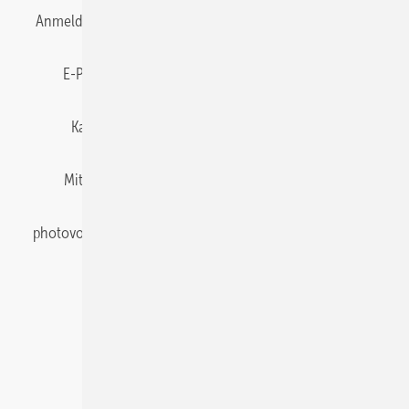
Anmelden
Anmeldung & Registrierung
Datenschutz
E-Paper
Gentner Energy Media
Impressum
Karriere bei Gentner
Team
Mediaservice
Mitgliedschaften und Engagement
Newsletter
photovoltaik abonnieren
Privacy Manager
pv Europe
RSS-Feed
Veranstaltungen / Webinare
© 2026 photovoltaik