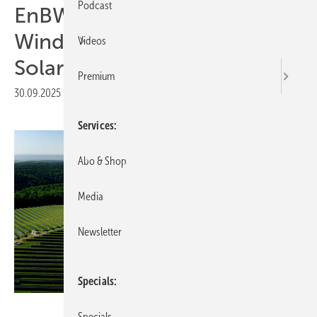
Podcast
EnBW: Hybridspeicher und
Windkraft ergänzen
Videos
Solarpark in Heilbronn
Premium
30.09.2025
|
Druckvorschau
Services
Abo & Shop
Media
Newsletter
Specials
EnBW, Paul Gärtner
Specials