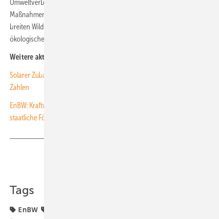
Umweltverbände in die Planungen eingebunden. EnBW hat zudem
Maßnahmen für Natur- und Artenschutz umgesetzt. So gibt es einen
breiten Wildkorridor, Blühstreifen mit regionalem Saatgut und die
ökologische Aufwertung eines Löschwasserteichs. (nhp)
Weitere aktuelle News:
Solarer Zubau in BaWü schwächelt, Brandenburg meldet starke
Zahlen
EnBW: Kraftwerksstandort Philippsburg bekommt Megabatterie ohne
staatliche Förderung
Teilen
Link kopieren
Tags
EnBW
Großspeicher
Hybridspeicher
Projekte