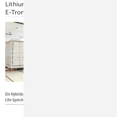
Lithium-Ionen-Akkus aus zwölf Audi
E-Tron
Freqcon
Ein Hybridspeicher kombiniert Natrium-Ionen-Speicher mit Second
Life-Speicher.