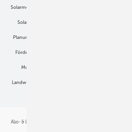
Solarmodule
DC-Technik
Wechselrichter
Solarspeicher
AC-Technik
Wartung
Planung
E-Mobilität
Wärme
Recht
Förderung
Preise
Hybridgeneratoren
Montage
Installation
Solarparks
Landwirtschaft
Mieterstrom
Fachhandel
BIPV
Abo- & Leserservice
AGB
Alle Inhalte chronologisch