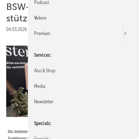
Podcast
BSW-Solar: Solarer Notstrom
stützt Versorgung
Videos
04.03.2026
|
Druckvorschau
Premium
Services
Abo & Shop
Media
Newsletter
Heiko Schwarzburger
Specials
Die Anbieter von Wechselrichtern statten ihre Geräte zunehmend mit
Funktionen wie Notstrom aus.
Specials