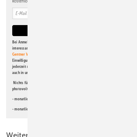
kostenlos direkt ins Postfach.
Bei Anmeldung zu diesem Newsletter bin ich damit einverstanden, über
interessante Verlags- und Online-Angebote
der Marken der Alfons W.
Gentner Verlag GmbH & Co. KG
informiert zu werden. Diese
Einwilligung kann ich jederzeit widerrufen und eine Abmeldung ist
jederzeit möglich. Informationen zum Umgang mit Daten finden Sie
auch in unserer
Datenschutzerklärung
.
Nichts für Sie dabei? Dann lesen Sie doch einen unserer weiteren
photovoltaik-Newsletter!
- monatlicher
Newsletter für Investoren
- monatlicher
Newsletter PV für die Landwirtschaft
Weitere Inhalte