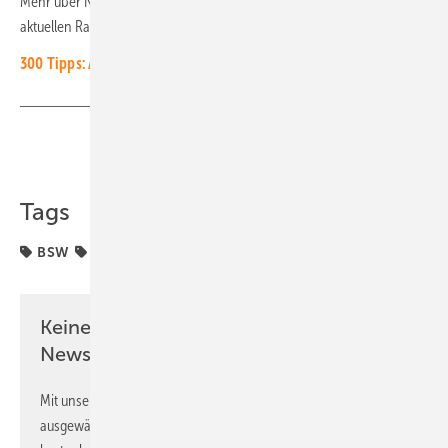
Mehr über Notstrom und Ersatzstrom erfahren Sie in unserem
aktuellen Ratgeber:
300 Tipps: Autark mit Sonnenstrom
(kostenfreier Download)
Teilen
Link kopieren
Tags
BSW
Batteriespeicher
Notstrom
Solarspeicher
Keine Zeit? Kein Problem mit dem PV
Newsletter!
Mit unserem Newsletter erhalten Sie regelmäßig von uns
ausgewählte Informationen und Neuigkeiten, gebündelt und