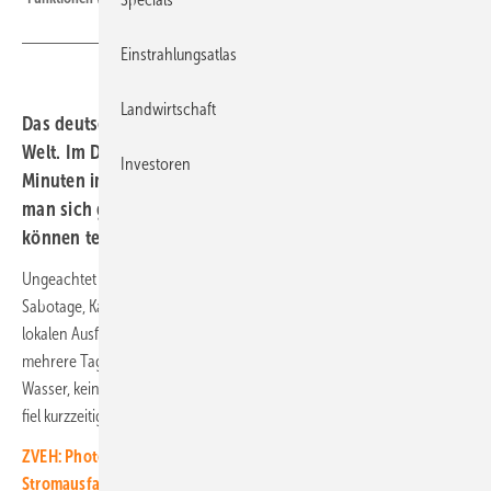
Einstrahlungsatlas
Landwirtschaft
Das deutsche Stromsystem ist eines der stabilsten der
Welt. Im Durchschnitt ist ein Haushalt nur rund zwölf
Investoren
Minuten im Jahr von Blackout betroffen. Dennoch sollte
man sich gegen Stromausfälle wappnen, denn Schäden
können teuer werden.
Ungeachtet der hohen Stabilität der deutschen Netze führen
Sabotage, Katastrophen und technische Defekte immer wieder zu
lokalen Ausfällen. Unlängst waren Teile des Berliner Südwestens
mehrere Tage ohne Strom. Keine Elektrizität, kein Mobilfunk, kein
Wasser, keine Heizung – die Folgen sind gravierend. Auch in Stuttgart
fiel kurzzeitig der Strom aus.
ZVEH: Photovoltaik und Speicher schützen vor großflächigem
Stromausfall