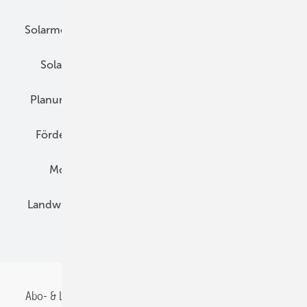
Solarmodule
DC-Technik
Wechselrichter
Solarspeicher
AC-Technik
Wartung
Planung
E-Mobilität
Wärme
Recht
Förderung
Preise
Hybridgeneratoren
Montage
Installation
Solarparks
Landwirtschaft
Mieterstrom
Fachhandel
BIPV
Abo- & Leserservice
AGB
Alle Inhalte chronologisch