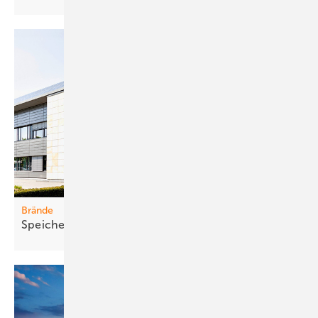
Brände
Speich er sic her und zuverlässig
integrieren