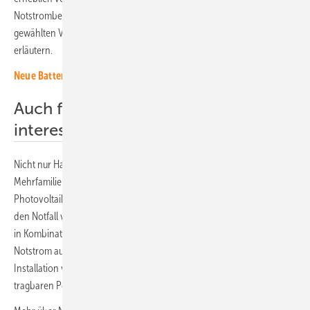
Notstrombetrieb aus der Photovoltaikanlage nachlädt. Ob das in der
gewählten Variante möglich ist, kann der Fachbetrieb im Einzelfall
erläutern.
Neue Batteriespeicher finden Sie hier.
Auch für Mieterinnen und Mieter
interessant
Nicht nur Hausbesitzer, sondern auch Mieterinnen und Mieter in
Mehrfamilienhäusern, die über kein eigenes Dach mit
Photovoltaikanlage verfügen, können sich mit Batteriespeichern auf
den Notfall vorbereiten. Einige Anbieter vertreiben Steckersolargeräte
in Kombination mit Batteriespeichern, die mit Steckdosen für
Notstrom ausgestattet sind. Wer über keinen geeigneten Platz für die
Installation von Solarmodulen verfügt, kann Notstrom auch aus einer
tragbaren Powerstation (Batterie) beziehen (HS)