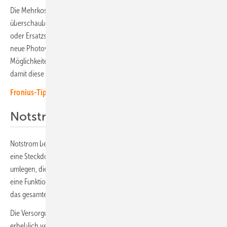
Die Mehrkosten für die technische Ausstattung sind in der Regel
überschaubar. Bei Bestandsanlagen ist die Nachrüstung mit Notstrom
oder Ersatzstrom in vielen Fällen problemlos möglich. „Wer sich eine
neue Photovoltaikanlage anschaffen möchte, sollte sich zu den
Möglichkeiten einer Not- und Ersatzstromfunktion beraten lassen,
damit diese auf Wunsch im Krisenfall sofort verfügbar sind“, rät Körnig.
Fronius-Tipp: Stabile Versorgung bei Netzausfall
Notstrom oder Ersatzstrom?
Notstrom bezeichnet eine Anlagenfunktion, die einzelne Geräte über
eine Steckdose versorgen kann. Meist muss man dafür einen Schalter
umlegen, die Umschaltung erfolgt nicht automatisch. Ersatzstrom ist
eine Funktion des Wechselrichters, die ein Teilnetz (einphasig) oder
das gesamte Hausnetz (dreiphasig) versorgen kann.
Die Versorgungsdauer im Inselbetrieb kann bei Sonneneinstrahlung
erheblich verlängert werden, wenn die Batterie auch im