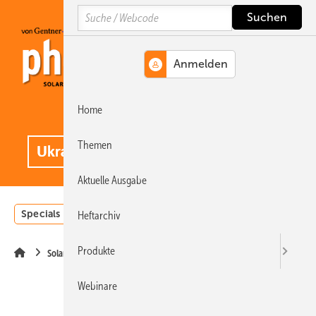
Springe
Springe
Springe
Search
auf
auf
auf
Hauptinhalt
Hauptmenü
SiteSearch
Home
MENÜ
.
Themen
Aktuelle Ausgabe
Specials
Einstrahlungsatlas
Landwirtschaft
Invest
Heftarchiv
Produkte
Solarspeicher
Webinare