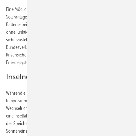
Eine Möglichkeit, sich gegen Stromausfälle zu wappnen, sind
Solaranlagen mit Not- oder Ersatzstromfunktionen und
Batteriespeicher. „Photovoltaik ist in der Lage, im Notfall dezentral und
ohne funktionierenden Netzzugang die Energieversorgung
sicherzustellen“, erläutert Carsten Körnig, Hauptgeschäftsführer des
Bundesverbandes Solarwirtschaft (BSW-Solar). „Das dient der
Krisensicherheit der Betreiber und steigert die Resilienz unseres
Energiesystems.“
Inselnetz im Gebäude aufbauen
Während eines Stromausfalls können Batteriespeicher die Haushalte
temporär mit Strom versorgen. Voraussetzung sind inselfähige
Wechselrichter, die im Gebäude ein lokales Netz aufbauen. Wie lange
eine inselfähige Solaranlage Strom liefern kann, hängt von der Größe
des Speichers, vom Stromverbrauch sowie von der
Sonneneinstrahlung während der Netzstörung ab.