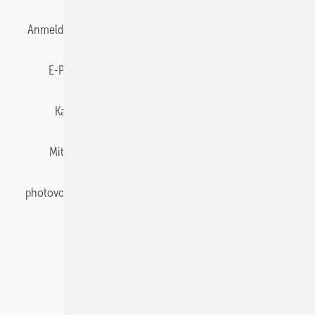
Anmelden
Anmeldung & Registrierung
Datenschutz
E-Paper
Gentner Energy Media
Impressum
Karriere bei Gentner
Team
Mediaservice
Mitgliedschaften und Engagement
Newsletter
photovoltaik abonnieren
Privacy Manager
pv Europe
RSS-Feed
Veranstaltungen / Webinare
© 2026 photovoltaik