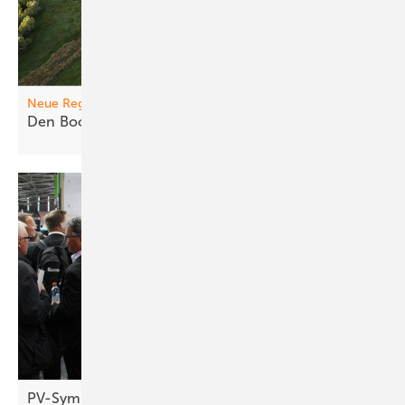
Neue Regeln
Den Boom ric htig
steuern
PV-Symposium 2026: Speicher treiben Umbau der