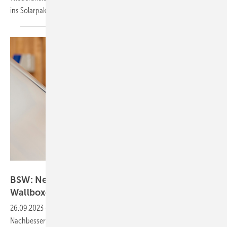
ins Solarpaket I
einfließen.
Fronius
BSW: Neue KfW-Förderung für private
Wallboxen
nachbessern
26.09.2023
-
Der Bundesverband Solarwirtschaft (BSW) sieht
Nachbesserungsbedarf beim neuen Förderprogramm des