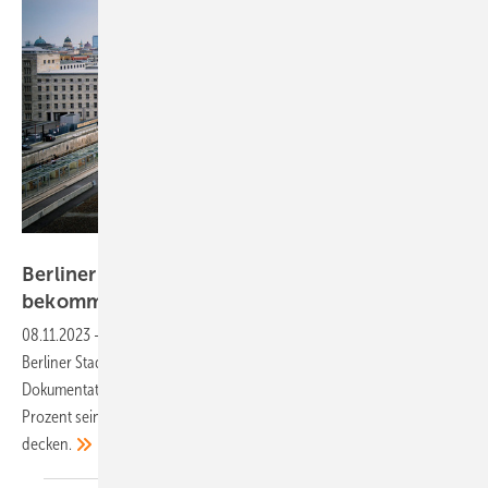
Sven Bock, Berliner Stadtwerrke
Berliner Stadtwerke: Topographie des Terrors
bekommt
Solardach
08.11.2023
-
Auf dem Dach der Topographie des Terrors haben die
Berliner Stadtwerke eine Photovoltaikanlage installiert. Das
Dokumentationszentrum in Berlin Mitte kann so künftig knapp 40
Prozent seines Strombedarfs mit Sonnenenergie vom eigenen Dach
decken.