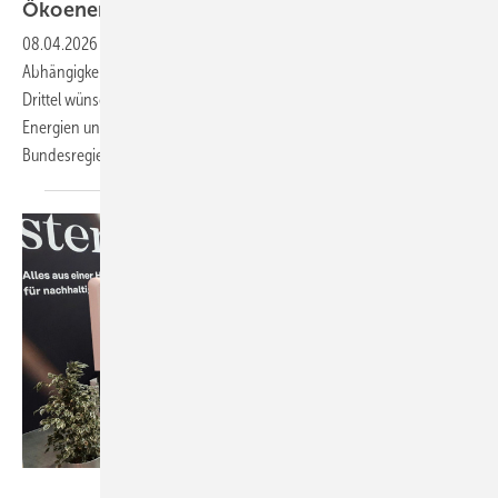
Ökoenergie gegen fossile
Abhängigkeit
08.04.2026
-
Eine Mehrheit der Bevölkerung empfindet Deutschlands
Abhängigkeit von Energieimporten als bedrohlich. Mehr als zwei
Drittel wünschen sich einen verstärkten Einsatz erneuerbarer
Energien und Speicher. Der Bundesverband Solarwirtschaft warnt die
Bundesregierung davor, den Ausbau
auszubremsen.
Heiko Schwarzburger