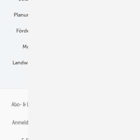
Planung
E-Mobilität
Wärme
Recht
Förderung
Preise
Hybridgeneratoren
Montage
Installation
Solarparks
Landwirtschaft
Mieterstrom
Fachhandel
BIPV
Abo- & Leserservice
AGB
Alle Inhalte chronologisch
Anmelden
Anmeldung & Registrierung
Datenschutz