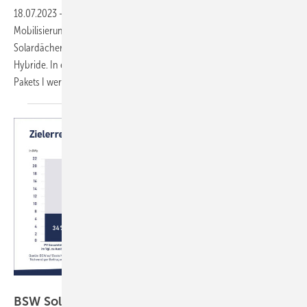
18.07.2023
-
Der Bundesverband der Solarwirtschaft fordert die
Mobilisierung wichtiger Marktsegmente. Dazu gehören gewerbliche
Solardächer und Solarparks, ebenso Agri-PV und PV-Speicher-
Hybride. In einer Stellungnahme zum Referentenentwurf des PV-
Pakets I werden die Anregungen der Branche
erläutert.
BSW Solar
BSW Solar fordert Abbau von weiteren