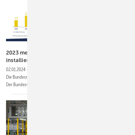
BSW Solar
2023 mehr als eine Million neue Solaranlagen
installiert
02.01.2024
-
Die neu installierte Leistung legte um rund 85 Prozent zu.
Die Bundesnetzagentur hat einen Zubau von 14 Gigawatt registriert.
Der Bundesverband rechnet auch für 2024 mit hoher
Nachfrage.