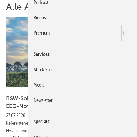
Podcast
Alle Artikel zum Thema BSW
Videos
Premium
Services
Abo & Shop
Media
Gridparity
BSW-Solar warnt vor Markteinbruch durch
Newsletter
EEG-Novelle
27.07.2026
-
Branchenverband BSW-Solar kritisiert die
Specials
Referentenentwürfe des Bundeswirtschaftsministeriums zur EEG-
Novelle und zum Netzpaket. Aus Sicht des Verbandes drohen ab 2027
Specials