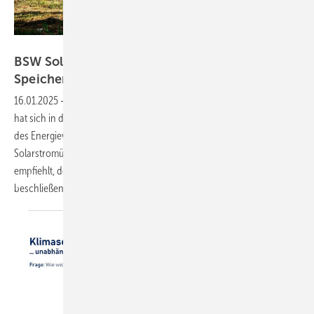
Walter Frasch, KIT
BSW Solar: bessere Systemintegration durch
Speicher und
Steuerbarkeit
16.01.2025
-
Der Bundestagsausschuss für Energie und Klimaschutz
hat sich in dieser Woche mit einem Gesetzesentwurf zur Änderung
des Energiewirtschaftsrechts befasst. Konkret sollen temporäre
Solarstromüberschüsse vermeiden werden. Die Solarbranche
empfiehlt, den Gesetzentwurf noch vor der Bundestagswahl zu
beschließen.