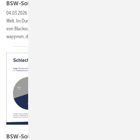
BSW-Solar: Solarer Notstrom stützt
Versorgung
04.03.2026
-
Das deutsche Stromsystem ist eines der stabilsten der
Welt. Im Durchschnitt ist ein Haushalt nur rund zwölf Minuten im Jahr
von Blackout betroffen. Dennoch sollte man sich gegen Stromausfälle
wappnen, denn Schäden können teuer
werden.
BSW-Solar
BSW-Solar: Schlechte Noten für
Netzbetreiber