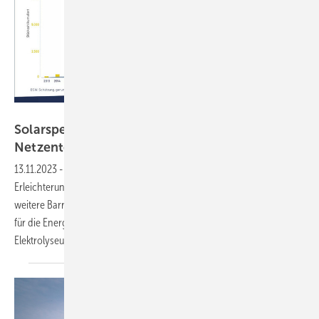
BSW Solar
Solarspeicher bis 2029 von doppelten
Netzentgelten
befreit
13.11.2023
-
Verbände der erneuerbaren Energien begrüßten die
Erleichterungen. Ziel müsse es aber sein, die Regeln zu entfristen und
weitere Barrieren abzubauen. Denn der Ausbau der Stromspeicher ist
für die Energiewende von entscheidender Bedeutung. Auch
Elektrolyseute sind von Netzentgelten vorerst
ausgenommen.