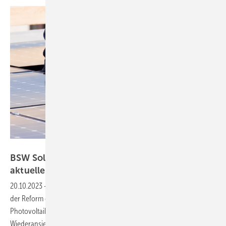
Bay­Wa AG / Enno Kapitza
BSW Solar sieht weiteren Reformbedarf für das
aktuelle Solarpaket
I
20.10.2023
-
Die Solarbranche pocht auf weitere Nachbesserung bei
der Reform des EEG. Diese seien nötig, um das Ausbautempo bei
Photovoltaik und Solarstromspeichern zu beschleunigen. Auch die
Wiederansiedlung der Solarindustrie in Deutschland sollte demnach