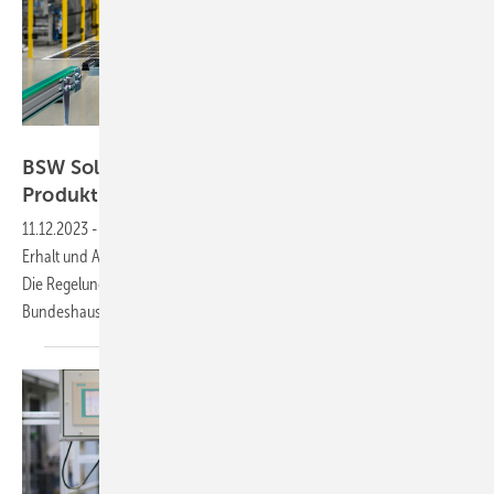
Heckert Solar
BSW Solar: Signal für Ausbau heimischer
Produktion ist dringend
notwendig
11.12.2023
-
Der Verband drängt Berlin auf ein politisches Signal zum
Erhalt und Ausbau heimischer Solarfabriken noch in dieser Woche.
Die Regelungen des Solarpakets I haben kaum Einfluss auf den
Bundeshaushalt.