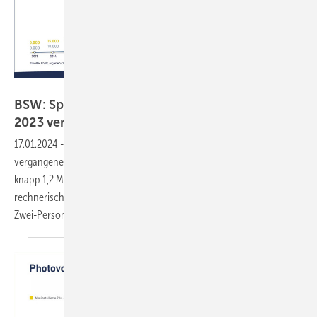
BSW Solar
BSW: Speicherkapazität von Heimspeichern in
2023
verdoppelt
17.01.2024
-
Die Nachfrage nach Solarstromspeichern ist im
vergangenen Jahr um über 150 Prozent gestiegen. Die inzwischen
knapp 1,2 Millionen in Deutschland installierten Heimspeicher decken
rechnerisch den Strombedarf von 1,5 Millionen
Zwei-Personen-Haushalten.