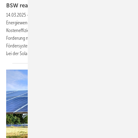
BSW reagiert mit
Kritik
14.03.2025
-
Der Branchenverband VKU fordert einen Neustart für die
Energiewende. Nötig sei eine Neujustierung mit dem Fokus auf
Kosteneffizienz. In der Solarbranche stößt unter anderem die
Forderung nach einem disruptiven Ausstieg aus dem EEG-
Fördersystem auf Kritik. Die Folge wäre ein erheblicher Markteinbruch
bei der
Solartechnik.