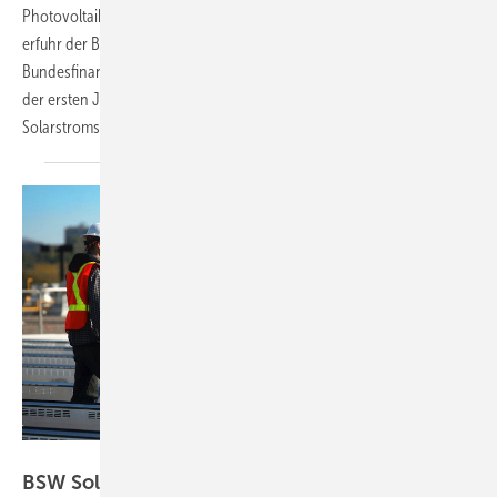
Photovoltaikanlagen und Stromspeicher bleibt dauerhaft gültig. Das
erfuhr der Bundesverband Solarwirtschaft vom
Bundesfinanzministerium. Die Steuerbefreiung trug dazu bei, dass in
der ersten Jahreshälfte mehr Solarstromanlagen und
Solarstromspeicher in Eigenheimen verbaut wurden als
2022.
Inter IKEA Systems B.V.
BSW Solar unterstützt das Solarpaket 1 der