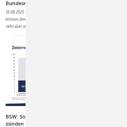
Bundesregierung
16.08.2023
-
Die vorgesehenen Maßnahmen im Gesetzespaket
können den Ausbau der Photovoltaik beschleunigen. Der BSW Solar
sieht aber auch noch
Nachbesserungsbedarf.
BSW Solar
BSW: Solarturbo bei kommerziellen Anlagen
zünden