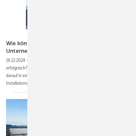
BSW Solar/Vrzalski
Wie können Solarhandwerker ihre
Unternehmensnachfolge erfolgreich
regeln?
16.12.2024
-
Wie gelingt der Generationenwechsel im Solarhandwerk
erfolgreich? Die Experten des BSW Solar geben wertvolle Hinweise
darauf in einem Webinar zur Zukunftsgestaltung bei den
Installationsbetrieben am 14. November
2024.