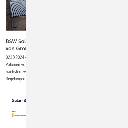
RWE/Angelo Fernandez
BSW Solar erwartet rasant wachsenden Ausbau
von
Großspeichern
02.10.2024
-
Der Branchenverband erwartet, dass sich die installierte
Volumen von Speichern mit mehr als einem Megawatt Leistung in den
nächsten zwei Jahren verdreifacht. Dazu sind aber einfachere
Regelungen für Speicher
nötig.