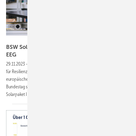
Meyer Burger
BSW Solar fordert Resilienz-Komponente im
EEG
29.11.2023
-
Die Interessenvertretung der Solarbranche spricht sich
für Resilienz-Komponenten in der EEG-Förderung aus – auch um die
europäischen Solarindustrie im Wiederaufbau zu stärken. Der
Bundestag sollte die Komponenten noch in diesem Jahr im
Solarpaket I
verankern.