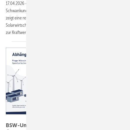
17.04.2026
-
Eine Mehrheit der Bevölkerung setzt beim Ausgleich von
Schwankungen bei Solar- und Windstrom auf Batteriespeicher. Das
zeigt eine repräsentative Umfrage im Auftrag des Bundesverbands
Solarwirtschaft. Der Verband fordert nun, Speicher bei den Auktionen
zur Kraftwerksstrategie gleichberechtigt zu
berücksichtigen.
BSW Solar
BSW-Umfrage: Bevölkerung wünscht sich mehr