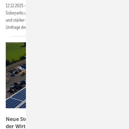
12.12.2025
-
Der Zugang zum Stromnetz muss für Betreiber von
Solarparks und Großspeichern dringend vereinfacht, vereinheitlicht
und stärker digitalisiert werden. Dies ist die Kernaussage einer
Umfrage des BSW-Solar unter
Projektierern.
Plattform EE BW/Kuhnle & Knödler
Neue Steuerregelung fördert Solarausbau in
der
Wirtschaft