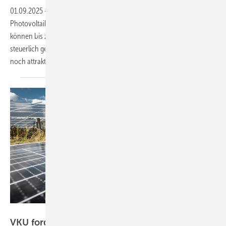
01.09.2025
-
Die Bundesregierung hat eine Sonderabschreibung für
Photovoltaikanlagen und Batteriespeicher eingeführt. Unternehmen
können bis zu 30 Prozent der Investitionskosten im ersten Jahr
steuerlich geltend machen. Das macht Solarstrom für viele Betriebe
noch attraktiver und senkt die
Stromkosten.
EnBW
VKU fordert Neustart für die Energiewende,