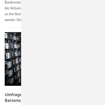
Bundesnetzagentur zu den Netzentgelten scharf kritisiert. Aus Sicht
des Verbandes drohen Betreiber von Solaranlagen künftig übermäßig
an den Kosten für Erhalt und Ausbau der Stromnetze beteiligt zu
werden. Der Verband fordert
Nachbesserungen.
OTH Regensburg
Umfrage: Bevölkerung bevorzugt
Batteriespeicher vor fossilen
Gaskraftwerken