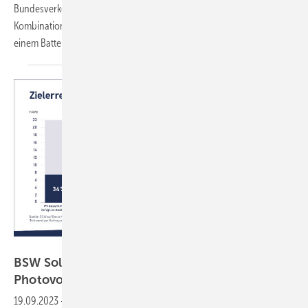
Bundesverkehrsministerium. Das bietet Investitionszuschüsse für die
Kombination einer Ladestation mit einer Photovoltaikanlage und
einem
Batteriespeicher.
BSW-Solar
BSW Solar: Umsatzsteuervorteil für
Photovoltaik bleibt
dauerhaft
19.09.2023
-
Der reduzierte Steuersatz (Nullsteuersatz) für