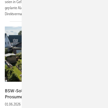
seien in Gefahr, Milliarden-Investitionen könnten einbrechen. Die
geplante Absenkung der Schwelle zur verpflichtenden
Direktvermarktung könnte zur Investitionsbarriere
werden.
Solarwatt
BSW-Solar kritisiert Grundpreiserhöhung für
Prosumer
01.06.2026
-
Der Bundesverband Solarwirtschaft hat die Pläne der