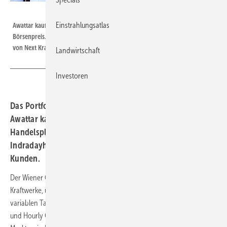
Next Kraftwerke
Einstrahlungsatlas
Awattar kauft Strom an der Börse und liefert ihn an die Kunden zum
Börsenpreis. Die Datenkommunikation läuft jetzt über die Handelsplattform
von Next Kraftwerke.
Landwirtschaft
Investoren
Das Portfoliomanagement des Ökostromhändlers
Awattar kann durch die Anbindung an die
Handelsplattform von Next Kraftwerke effektiver am
Indradayhandel teilnehmen. Das hat Vorteile für die
Kunden.
Der Wiener Ökostromversorger Awattar kooperiert mit Next
Kraftwerke, um seine Haushalts- und Gewerbekunden mit Energie zu
variablen Tarifen zu beliefern. Die Herausforderung beim Tarif Hourly
und Hourly Cap von Awattar ist die Abrechnung zum jeweiligen