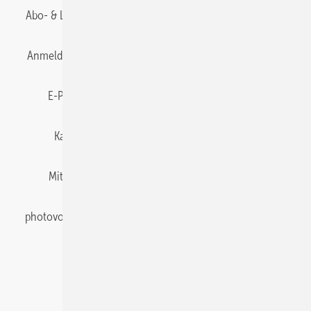
Abo- & Leserservice
AGB
Alle Inhalte chronologisch
Anmelden
Anmeldung & Registrierung
Datenschutz
E-Paper
Gentner Energy Media
Impressum
Karriere bei Gentner
Team
Mediaservice
Mitgliedschaften und Engagement
Newsletter
photovoltaik abonnieren
Privacy Manager
pv Europe
RSS-Feed
Veranstaltungen / Webinare
© 2026 photovoltaik