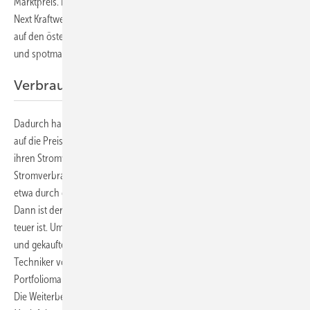
Marktpreis. Deshalb nutzen die Wiener jetzt die Plattform Nextra von
Next Kraftwerke mit Sitz in Köln, um die Strommengen für die Kunden
auf den österreichischen und deutschen Spotmärkten zu beschaffen
und spotmarktscharf abzurechnen.
Verbrauch an den Marktpreis orientieren
Dadurch haben die Kunden von Awattar wiederum die Möglichkeit,
auf die Preissignale an der Börse zu reagieren und entsprechend
ihren Stromverbrauch zu steuern. So können sie ihre großen
Stromverbraucher dann einschalten, wenn der Preis am Spotmarkt
etwa durch die Einspeisung großer Mengen an Solarstrom gering ist.
Dann ist der Stromverbrauch niedriger, wenn die Energie am Markt
teuer ist. Um die dafür notwendigen Echtzeitdaten zu den benötigten
und gekauften Strommengen austauschen zu können, haben die
Techniker von Next Kraftwerke über eine API-Schnittstelle das
Portfoliomanagementsystem von Awattar an Nextra angeschlossen.
Die Weiterbearbeitung der ausgetauschten Daten für