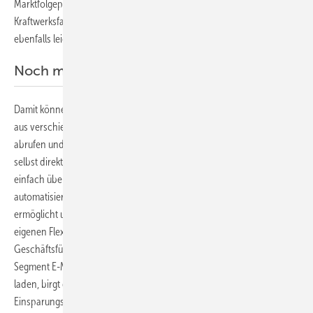
Marktfolgeprozesse wie beispielsweise den Austausch des
Kraftwerksfahrplans mit den Übertragungsnetzbetreibern ist dadurch
ebenfalls leichter möglich.
Noch mehr Flexibilität für den Kunden
Damit können die Portfoliomanager von Awattar die aktuellen Preise
aus verschiedenen Marktsegmenten in verschiedenen Ländern
abrufen und entsprechende Handelsgeschäfte abschließen, ohne
selbst direkt an der Börse handeln zu müssen. Sie stellen ihre Gebote
einfach über die Nutzeroberfläche von Nextra oder über den
automatisierten Austausch von Gebotslisten ein. „Das Nextraportal
ermöglicht uns, unsere Kunden noch effizienter und direkter von ihrer
eigenen Flexibilität profitieren zu lassen”, betont Simon Schmitz,
Geschäftsführer von Awattar. „Insbesondere für das stark wachsende
Segment E-Mobilität und diejenigen, die ihr Elektroauto zu Hause
laden, birgt das schon heute ein sehr interessantes
Einsparungspotenzial.”