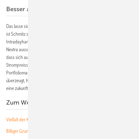
Besser an die Strombörse angebunden
Das lasse sich durch die Anbindung an Nextra noch weiter ausbauen,
ist Schmitz sich sicher. Denn dadurch könne Awattar erstmals den
Intradayhandel und die Möglichkeiten zur Automatisierung über
Nextra ausschöpfen. „Hinter dem Konstrukt steht die klare Zielsetzung,
dass sich auch individuelle Haushaltskunden direkt an kurzfristigen
Strompreissignalen orientieren”, ergänzt David Schmich, Leiter
Portfoliomanagement und Origination bei Next Kraftwerke,. „Wir sind
überzeugt, hiermit Stromhändlern, Lieferanten und deren Endkunden
eine zukunftsweisende Lösung an die Hand geben zu können.” (su)
Zum Weiterlesen:
Vielfalt d er Konzepte meistern
Billiger Grundlaststrom für die nächsten Jahre