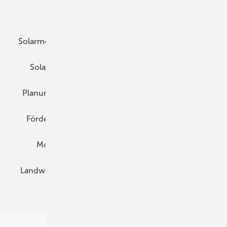
Unsere Themen
Solarmodule
DC-Technik
Wechselrichter
Solarspeicher
AC-Technik
Wartung
Planung
E-Mobilität
Wärme
Recht
Förderung
Preise
Hybridgeneratoren
Montage
Installation
Solarparks
Landwirtschaft
Mieterstrom
Fachhandel
BIPV