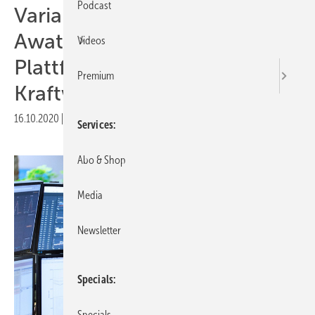
Podcast
Variable Strompreise:
Awattar handelt über
Videos
Plattform von Next
Premium
Kraftwerke
16.10.2020
|
Druckvorschau
Services
Abo & Shop
Media
Newsletter
Specials
Specials