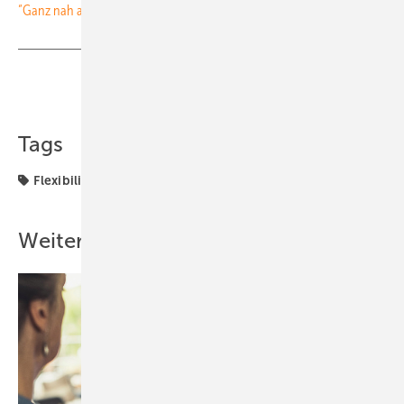
“Ganz nah am Installateur“
Teilen
Link kopieren
Tags
Flexibilität
Strom & Wärme
Strombörse
Weitere Inhalte