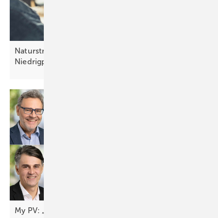
Naturstrom-Analyse: mehr Stunden mit
Niedrigpreisen an der
Strombörse
My PV: „Das Autarkiethema fängt gerade erst
an“