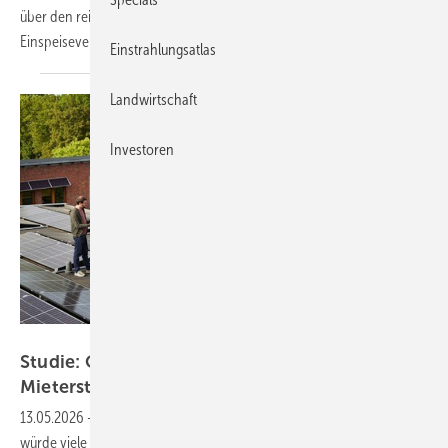
über den reinen Eigenverbrauch – selbst dann, wenn die
Einspeisevergütung
wegfällt.
Einstrahlungsatlas
Landwirtschaft
Investoren
Green Planet Energy
Studie: Ohne Einspeisevergütung kein
Mieterstrom
13.05.2026
-
Der geplante Wegfall der Einspeisevergütung im EEG
würde viele Projekte unwirtschaftlich machen. Green Planet Energy