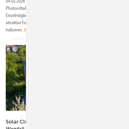
04.02.2026
-
Führende Verbände fordern, den Ausbau der
Photovoltaik ungebremst fortzusetzen. Sie vertreten über 20 Millionen
Einzelmitglieder, darunter mehr als 50.000 Unternehmen. Denn ohne
attraktive Förderung dürfte sich der Zubau im Heimsegment mehr als
halbieren.
Plattform EE BW/Kuhnle & Knödler
Solar Cluster warnt vor Marktrückgang bei