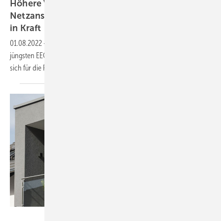
Höhere Vergütung und einfacherer
Netzanschluss – Neuregelungen des EEG sind
in
Kraft
01.08.2022
-
Seit 30. Juli 2022 sind die ersten Neuregelungen der
jüngsten EEG-Novelle in Kraft getreten. Welche Änderungen ergeben
sich für die
Photovoltaik?
Zukunft Altbau