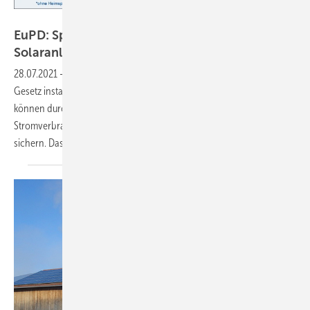
EUPD Research
EuPD: Speicher sichern Rentabilität von
Solaranlagen
28.07.2021
-
Die EEG-Einspeisevergütung sinkt aufgrund des im
Gesetz installierten atmenden Deckels immer weiter ab. Speicher
können durch eine Steigerung des Eigenverbrauchs bei hohem
Stromverbrauch die Wirtschaftlichkeit einer Solarstromanlage
sichern. Das belegt eine aktuelle
EuPD-Untersuchung.