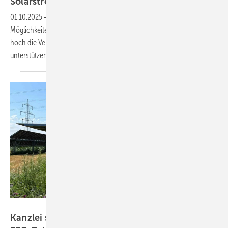
Solarstromvergütung
01.10.2025
-
Der Verband unabhängiger Stromversorger hat die
Möglichkeiten der Verteilnetzbetreiber in der Schweiz analysiert, wie
hoch die Vergütung für Solarstrom sein kann. Mit fairen Vergütungen
unterstützen sie die
Energiewende.
EWS Sonnenfeld
Kanzlei startet Initiative gegen verzögerte