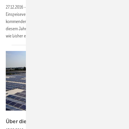
27.12.2016
-
Die österreichische Bundesregierung kürzt die
Einspeisevergütung für Solarstrom aus neu errichteten Anlagen zum
kommenden Jahr. Die kleine Reform des Ökostromgesetzes wird es in
diesem Jahr nicht mehr geben. Damit bleibt das System erst einmal so
wie bisher erhalten. Aus den Branchen kommt heftige
Kritik.
Wirsol
Über die Einspeisevergütung hinaus
denken