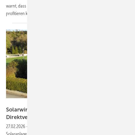
warnt, dass Millionen Mieterinnen und Mieter nicht von Sonnenstrom
profitieren
können.
My PV
Solarwirtschaft und SPD lehnen
Direktvermarktungspflicht für Kleinanlagen
ab
27.02.2026
-
Die direkte Vermarktung von Strom aus kleinen
Solaranlagen, wie sie das Bundeswirtschaftsministerium andenkt, ist