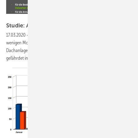
Grafik HTW Berlin
Studie: Atmender Solardeckel bedroht
Zubau
17.03.2020
-
Der atmende Zubaudeckel für die Photovoltaik wird in
wenigen Monaten dazu führen, dass die Einspeisevergütung für
Dachanlagen deren Stromerzeugungskosten unterschreitet. Dies
gefährdet insbesondere den Bau von größeren
Solaranlagen.