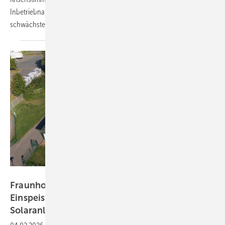
Inbetriebnahmen im Januar deutlich unterm Dezember. Es war der
schwächste Jahresauftakt seit vier
Jahren.
Martin Jehnichen
Fraunhofer-Studie: Abschaffung der
Einspeisevergütung gefährdet Ausbau kleiner
Solaranlagen