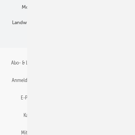
Montage
Installation
Solarparks
Landwirtschaft
Mieterstrom
Fachhandel
BIPV
Abo- & Leserservice
AGB
Alle Inhalte chronologisch
Anmelden
Anmeldung & Registrierung
Datenschutz
E-Paper
Gentner Energy Media
Impressum
Karriere bei Gentner
Team
Mediaservice
Mitgliedschaften und Engagement
Newsletter