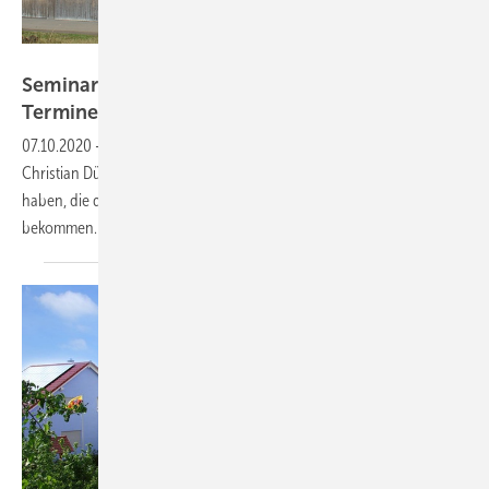
Solar professionell
Seminar Altanlagen weiter betreiben – neue
Termine
07.10.2020
-
Am 9. und 23. Oktober zeigt der Photovoltaikgutachter
Christian Dürschner, welche Handlungsoptionen Anlagenbetreiber
haben, die demnächst keine Vergütung mehr für ihren Strom
bekommen. Das Seminar findet online
statt.