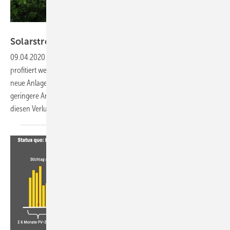
KACO new energy
Solarstrom im Eigenheim weiter
profitabel
09.04.2020
-
Wer sich im Jahr 2020 eine Photovoltaikanlage zulegt,
profitiert weiter von einer guten Rendite. Die Einspeisevergütung für
neue Anlagen ist im Vergleich zum Vorjahr leicht gesunken. Aber
geringere Anlagekosten und ein solarer Eigenverbrauch machen
diesen Verlust teilweise wieder
wett.