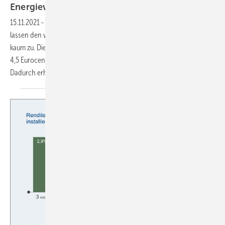
Energiewende
15.11.2021
-
Hohe Systempreise und übereilt reduzierte Vergütungen
lassen den wirtschaftlichen Betrieb von neuen Photovoltaikanlagen
kaum zu. Die Stromgestehungskosten lagen im November 2021 bereits
4,5 Eurocent über der aktuellen Einspeisevergütung je Kilowattstunde.
Dadurch erhöht sich die Amortisationszeit auf fast 22
Jahre.