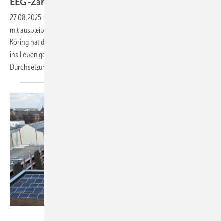
EEG-Zahlungen
27.08.2025
-
Betreiber von Photovoltaikanlagen kämpfen zunehmend
mit ausbleibenden Zahlungen durch Netzbetreiber. Die Kanzlei Meyer-
Köring hat darauf reagiert und die Plattform „Netzbetreiber antreiben“
ins Leben gerufen. Sie bietet rechtliche Unterstützung bei der
Durchsetzung von
EEG-Vergütungen.
Velka Botička