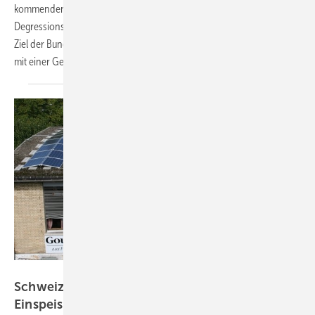
kommenden drei Monaten auf dem gleichen Niveau wie bisher. Die
Degressionsautomatik wird ausgesetzt, da der Zubau weit unter dem
Ziel der Bundesregierung liegt. Im Juni wurden 6.455 neue Anlagen
mit einer Gesamtleistung von 206,5 Megawatt
registriert.
Euro Photovoltaik
Schweizer Energieversorger senken
Einspeisevergütung