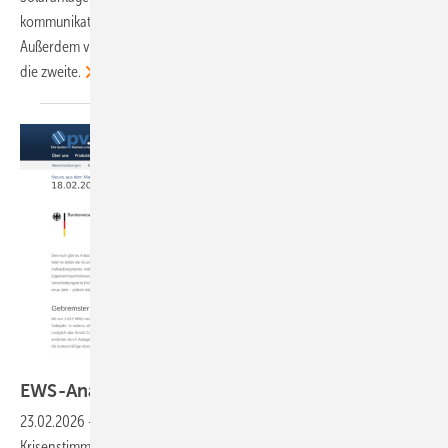
kommunikationstechnisch derzeit überhaupt nicht möglich.
Außerdem verstößt die Regelung gegen den Koalitionsvertrag – schon
die
zweite.
EWS
EWS-Analyse: Zubau im
Winterschlaf
23.02.2026
-
Eisige Temperaturen, Schneestürme, Inflation und
Krisenstimmung: In nahezu allen Anlagensegmenten lagen die