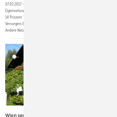
07.02.2017
-
Die Tarife für die Einspeisung von Überschussstrom aus
Eigenverbrauchsanlagen in der Schweiz sinken um durchschnittliche
14 Prozent. Vor allem die Anlagenbetreiber im Netzgebiet des Berner
Versorgers BKW sind von einer drastischen Tarifsenkung betroffen.
Andere Netzbetreiber haben die Tarife
erhöht.
MEA Solar
Wien senkt
Einspeisevergütung