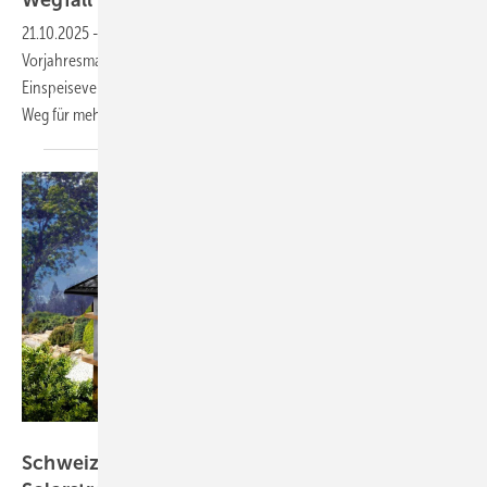
Wegfall der
Vergütung
21.10.2025
-
Der Ausbau der Photovoltaik im Ländle kratzt an der
Vorjahresmarke. Um diese zu erreichen, ist die Streichung der
Einspeisevergütung schädlich. Stattdessen sollten Bund und Land den
Weg für mehr Ausbau
freimachen.
Sunroof
Schweiz: Verband sieht mehr Spielraum für