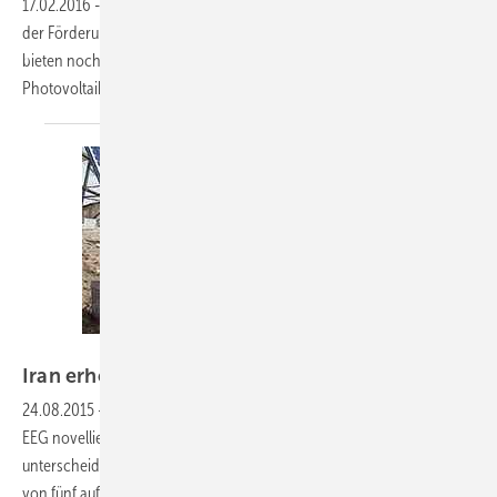
17.02.2016
-
Die Einspeisevergütung ist nicht die einzige Möglichkeit
der Förderung einer Solaranlage. Bund, Länder und auch Banken
bieten noch mehr Möglichkeiten, die Anschaffung eines
Photovoltaikgenerators zu
unterstützen.
Steca
Iran erhöht
Einspeisevergütung
24.08.2015
-
Vor etwa vier Wochen wurde im Iran das bestehende
EEG novelliert. Die bisher einheitliche Vergütung für alle Ökoenergien
unterscheidet nun nach Technologien. Die Vergütungsdauer wurde
von fünf auf 20 Jahre erhöht. Rund 20 Cent pro Kilowattstunde gibt es