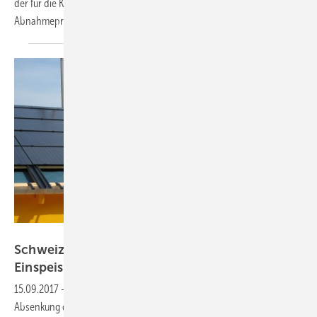
der für die Kantone Sankt Gallen und Appenzell zuständig ist, die
Abnahmepreise für
Überschussstrom...
BE Netz AG
Schweiz: Netzbetreiber wollen
Einspeisevergütung
kürzen
15.09.2017
-
Einige Netzbetreiber in der Schweiz haben die
Absenkung der Rückspeisetarife für Solarstrom angekündigt. Der