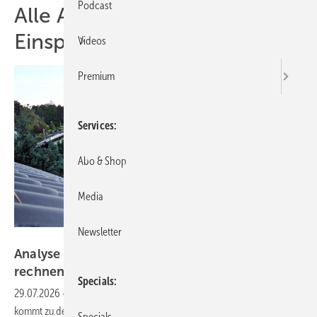
Podcast
Alle Artikel zum Thema
Einspeisevergütung
Videos
Premium
Services
Abo & Shop
Media
Newsletter
Velka Botička
Analyse von Greensketch zeigt: Solardächer
rechnen sich auch ohne staatliche
Förderung
Specials
29.07.2026
-
Eine Auswertung aller Eigenheimdächer in Deutschland
kommt zu dem Befund: Photovoltaikanlagen amortisieren sich bereits
Specials