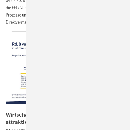
04.02.2026
-
Eine Studie des Fraunhofer ISE warnt davor, überstürzt
die EEG-Vergütung für kleine Solaranlagen zu streichen. Denn die
Prozesse und technischen Voraussetzungen für die
Direktvermarktung der Strommengen sind längst nicht
vorhanden.
BSW-Solar
Wirtschaftsverbände: Solardächer weiterhin
attraktiv
fördern!