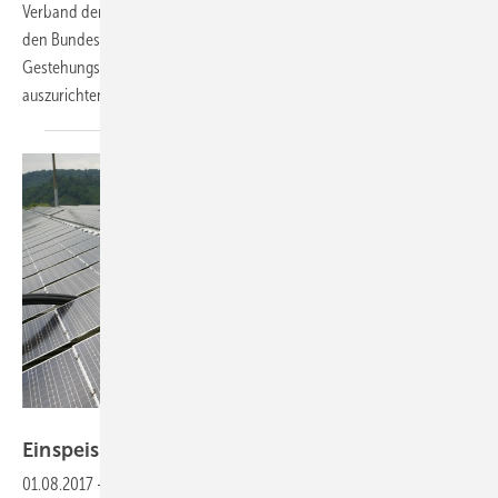
Verband der unabhängigen Energieerzeuger sieht darin ein Manöver,
den Bundesrat zu bewegen, die Referenzpreise nicht an den
Gestehungskosten, sondern an den Strommarktpreisen
auszurichten.
SAG Solarstrom
Einspeisevergütung bleibt
stabil
01.08.2017
-
Die Einspeisevergütung für Solarstrom bleibt in den