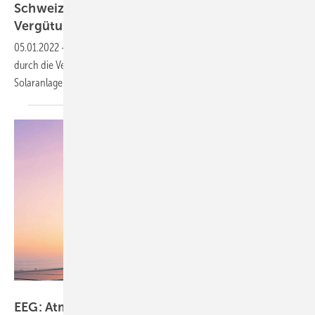
Schweizer Anlagenbetreiber können höhere
Vergütung
verlangen
05.01.2022
-
Durch die gestiegenen Beschaffungskosten für Strom
durch die Verteilnetzbetreiber haben auch die Besitzer von
Solaranlagen einen Anspruch auf eine höhere
Einspeisevergütung.
EUPD
EEG: Atmender Deckel gefährdet die