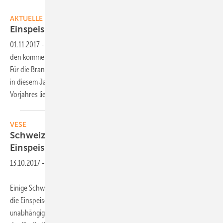
Velka Botička
AKTUELLE MELDUNGEN
Einspeisevergütung bleibt
konstant
01.11.2017
-
Die Tarife für den eingespeisten Solarstrom bleiben in
den kommenden drei Monaten stabil. Das ist gut für die Investoren.
Für die Branche ist es das Zeichen, dass die erwartete Marktbelebung
in diesem Jahr ausbleibt, auch wenn der Zubau leicht über dem des
Vorjahres
liegt.
VESE
Schweizer Netzbetreiber kürzen
Einspeisevergütung
13.10.2017
-
Einige Schweizer Verteilnetzbetreiber senken zum kommenden Jahr
die Einspeisetarife für Solarstrom. Das teilt der Verband der
unabhängigen Energieerzeuger (VESE) mit. So will der Versorger SAK,