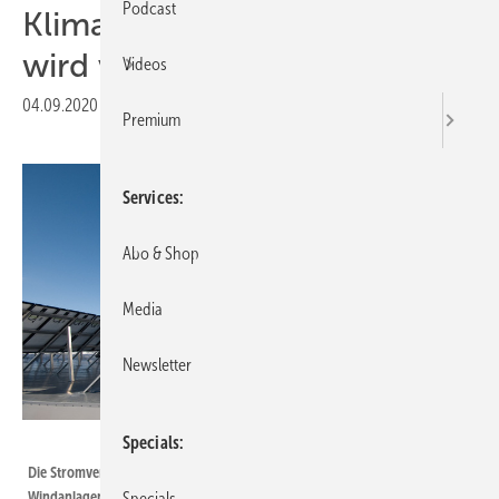
Podcast
Klimaneutrale Polarstation
wird vollelektrisch beheizt
Videos
04.09.2020
|
Druckvorschau
Premium
Services
Abo & Shop
Media
Newsletter
René Robert - International Polar Foundation
Specials
Die Stromversorgung der Polarstation übernehmen Solar- und
Windanlagen. Den Strom nutzen Leistungssteller für die
Specials