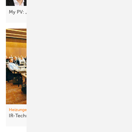
My PV: „Das Autarkiethema fängt gerade erst
an“
Heizungen
IR-Technik vo rm
D urchbruch