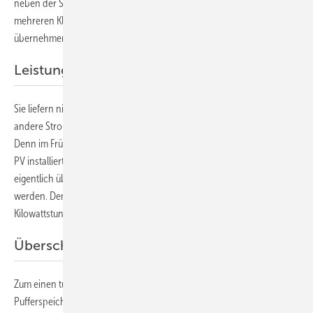
neben der Station – ausreichend Energie liefert. Sie werden dabei von
mehreren Kleinwindgeneratoren unterstützt. Diese wiederum
übernehmen im Winter die Energieversorgung.
Leistungssteller installiert
Sie liefern nicht nur Strom für die wissenschaftlichen Instrumente und
andere Stromverbraucher, sondern auch die Energie zum Heizen.
Denn im Frühjahr 2020 wurden neue Leistungssteller AC Thor von My
PV installiert. Damit kann der Energieüberschuss, der aus den
eigentlich überdimensionierten Anlagen kommt, optimal genutzt
werden. Denn die Geräte sind stufenlos regelbar und speichern jede
Kilowattstunde überschüssigen Ökostroms in Form von Wärme.
Überschüssigen Strom als Wärme speichern
Zum einen tun sie das über Heizstäbe, die das Wasser in einem großen
Pufferspeicher aufheizen. Auf diese Weise steuern sie die gesamte