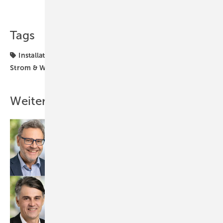
Teilen
Link kopieren
Tags
Installation
MyPV
Photovoltaik
Solarenergie
Strom & Wärme
Wärme
Weitere Inhalte