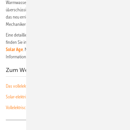
Warmwasserbereitstellung. Ein weiterer Leistungssteller nutzt den
überschüssigen Solar- und Windstrom, um mittels Infrarot-Paneelen
das neu errichtete Garagengebäude zu beheizen, damit die
Mechaniker dort arbeiten können.
Eine detaillierte Beschreibung des Energiekonzepts der Polarstation
finden Sie in der
Projektdatenbank des Architekturportals
Solar Age
. Nach
Anmeldung
können Sie das komplette
Informationsangebot von
Solar Age
kostenfrei nutzen. (su)
Zum Weiterlesen:
Das vollelektrische Haus: Solar Age baut Wissensdatenbank aus
Solar-elektrische Vollversorgung: “Das Geld gehört aufs Dach“
Vollelektrisches Haus spart 49 Prozent Energiekosten