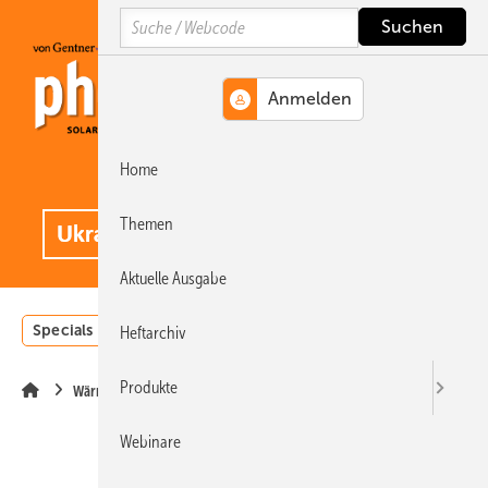
Springe
Springe
Springe
Search
auf
auf
auf
Hauptinhalt
Hauptmenü
SiteSearch
Home
MENÜ
.
Themen
Aktuelle Ausgabe
Specials
Einstrahlungsatlas
Landwirtschaft
Invest
Heftarchiv
Produkte
Wärme
Webinare