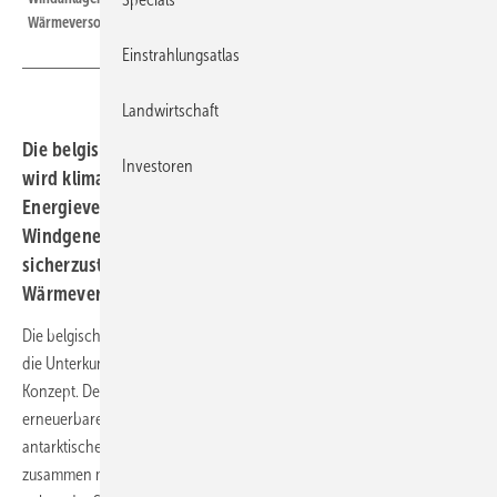
Wärmeversorgung, die in eisiger Kälte essenziell ist.
Einstrahlungsatlas
Landwirtschaft
Die belgische Prinzessin Elisabeth Station in der Antarktis
Investoren
wird klimaneutral betrieben. Die gesamte
Energieversorgung übernehmen Solar- und
Windgeneratoren. Um den vollelektrischen Betrieb
sicherzustellen, steuern Leistungssteller die
Wärmeversorgung.
Die belgische Polarstation Prinzessin Elisabeth ist seit vielen Jahren
die Unterkunft für Forscher. Das Einzigartige ist aber das energetische
Konzept. Denn es ist die bisher einzige Polarstation, die komplett mit
erneuerbaren Energien versorgt wird. Das Herzstück in den
antarktischen Sommermonaten ist dabei eine Solarfassade, die
zusammen mit weiteren Modulen – aufgeständert auf dem Dach und