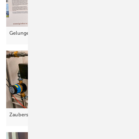
Gelunge ner A uftakt für die
Wärmeoffensive
Zaubers tab für saubere
Wärme