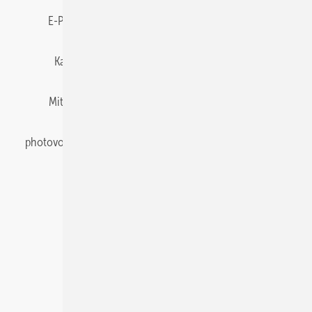
E-Paper
Gentner Energy Media
Impressum
Karriere bei Gentner
Team
Mediaservice
Mitgliedschaften und Engagement
Newsletter
photovoltaik abonnieren
Privacy Manager
pv Europe
RSS-Feed
Veranstaltungen / Webinare
© 2026 photovoltaik