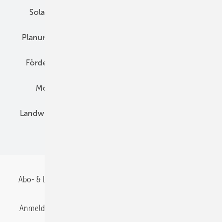
Solarspeicher
AC-Technik
Wartung
Planung
E-Mobilität
Wärme
Recht
Förderung
Preise
Hybridgeneratoren
Montage
Installation
Solarparks
Landwirtschaft
Mieterstrom
Fachhandel
BIPV
Abo- & Leserservice
AGB
Alle Inhalte chronologisch
Anmelden
Anmeldung & Registrierung
Datenschutz