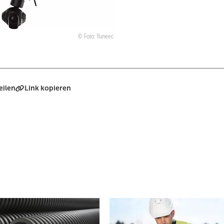
Foto: Yuneec
eilen
Link kopieren