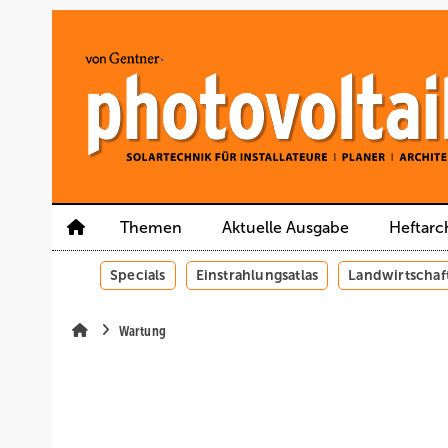
Springe
Springe
Springe
auf
auf
auf
Hauptinhalt
Hauptmenü
SiteSearch
Themen
Aktuelle Ausgabe
Heftarc
Specials
Einstrahlungsatlas
Landwirtschaf
Wartung