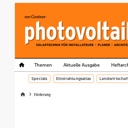
Springe
Springe
Springe
auf
auf
auf
Hauptinhalt
Hauptmenü
SiteSearch
Themen
Aktuelle Ausgabe
Heftarc
Specials
Einstrahlungsatlas
Landwirtschaf
Förderung