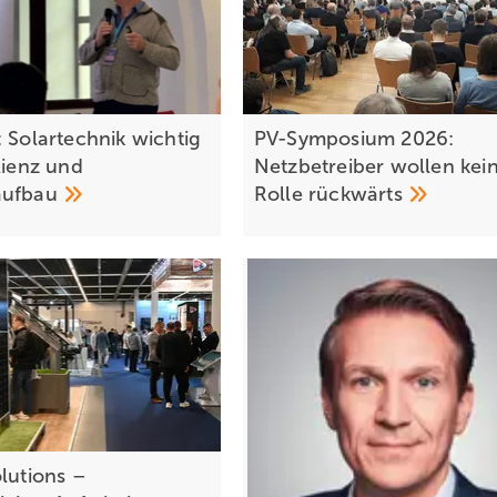
: Solartechnik wichtig
PV-Symposium 2026:
lienz und
Netzbetreiber wollen kei
aufbau
Rolle
rückwärts
olutions –