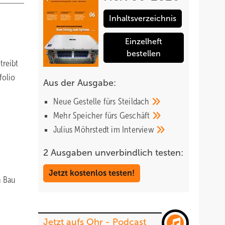
Inhaltsverzeichnis
Einzelheft
bestellen
treibt
folio
Aus der Ausgabe:
Neue Gestelle fürs
Steildach
Mehr Speicher fürs
Geschäft
Julius Möhrstedt im
Interview
2 Ausgaben unverbindlich testen:
Jetzt kostenlos testen!
n Bau
Jetzt aufs Ohr - Podcast