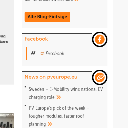
Alle Blog-Einträge
gung
Facebook
 Daten
Facebook
News on pveurope.eu
Sweden – E-Mobility wins national EV
charging
role
PV Europe‘s pick of the week –
tougher modules, faster roof
planning