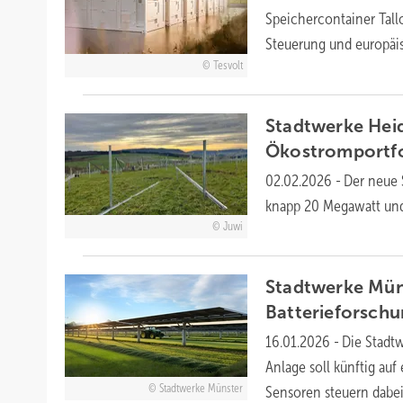
Speichercontainer Tall
Steuerung und europäi
Tesvolt
Stadtwerke Heid
Ökostromportfo
02.02.2026
-
Der neue S
knapp 20 Megawatt und 
Juwi
Stadtwerke Müns
Batterieforsch
16.01.2026
-
Die Stadt
Anlage soll künftig au
Stadtwerke Münster
Sensoren steuern dabei