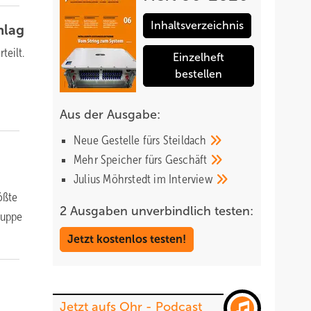
Inhaltsverzeichnis
hlag
teilt.
Einzelheft
bestellen
Aus der Ausgabe:
Neue Gestelle fürs
Steildach
Mehr Speicher fürs
Geschäft
Julius Möhrstedt im
Interview
ößte
2 Ausgaben unverbindlich testen:
ruppe
Jetzt kostenlos testen!
Jetzt aufs Ohr - Podcast