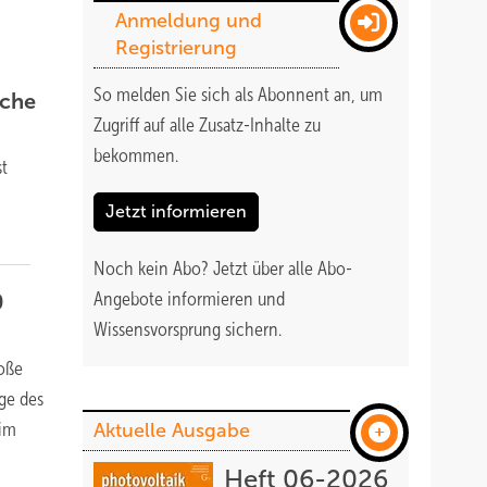
Anmeldung und
Registrierung
So melden Sie sich als Abonnent an, um
sche
Zugriff auf alle Zusatz-Inhalte zu
bekommen
.
st
Jetzt informieren
Noch kein Abo?
Jetzt über alle Abo-
Angebote informieren und
0
Wissensvorsprung sichern.
roße
age des
eim
Aktuelle Ausgabe
Heft 06-2026