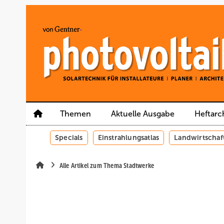
Springe
Springe
Springe
auf
auf
auf
Hauptinhalt
Hauptmenü
SiteSearch
Themen
Aktuelle Ausgabe
Heftarc
Specials
Einstrahlungsatlas
Landwirtschaf
Alle Artikel zum Thema Stadtwerke