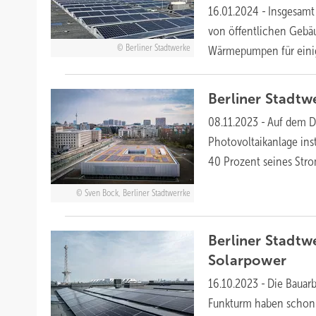
16.01.2024
-
Insgesamt
von öffentlichen Gebä
Berliner Stadtwerke
Wärmepumpen für einig
Berliner Stadt
08.11.2023
-
Auf dem Da
Photovoltaikanlage ins
40 Prozent seines St
Sven Bock, Berliner Stadtwerrke
Berliner Stadt
Solarpower
16.10.2023
-
Die Bauar
Funkturm haben schon