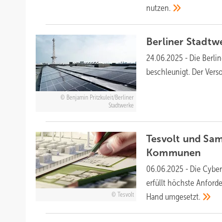
nutzen.
Berliner Stadtw
24.06.2025
-
Die Berli
beschleunigt. Der Vers
Benjamin Pritzkuleit/Berliner
Stadtwerke
Tesvolt und Sam
Kommunen
06.06.2025
-
Die Cyber
erfüllt höchste Anford
Tesvolt
Hand
umgesetzt.