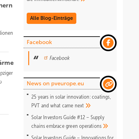
hern
Alle Blog-Einträge
llionen
Facebook
Facebook
ärme
ipziger
b
News on pveurope.eu
25 years in solar innovation: coatings,
PVT and what came
next
Solar Investors Guide #12 – Supply
chains embrace green
operations
Solar Investors Guide – Innovations for