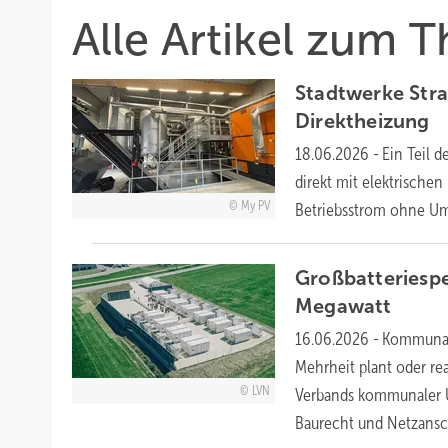
Alle Artikel zum 
Stadtwerke Stra
Direktheizung
18.06.2026
-
Ein Teil 
direkt mit elektrische
My PV
Betriebsstrom ohne
Um
Großbatteriespe
Megawatt
16.06.2026
-
Kommunale
Mehrheit plant oder rea
LVN
Verbands kommunaler 
Baurecht und
Netzansc