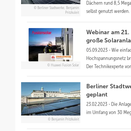
Dächern rund 8,5 Mega
Berliner Stadtwerke, Benjamin
selbst genutzt
werden.
Pritzkuleit
Webinar am 21.
große Solaranl
05.09.2023
-
Wie einfa
Hochspannungsnetz bri
Huawei Fusion Solar
Der Technikexperte von
Berliner Stadtw
geplant
23.02.2023
-
Die Anlag
im Umfang von 30 Mega
Benjamin Pritzkuleit