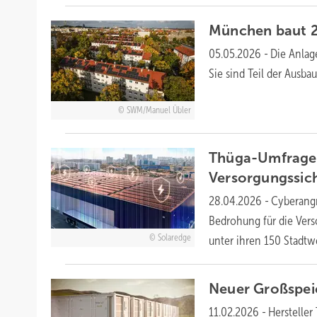
München baut 2
05.05.2026
-
Die Anlag
Sie sind Teil der Ausb
SWM/Manuel Übler
Thüga-Umfrage:
Versorgungssic
28.04.2026
-
Cyberangr
Bedrohung für die Vers
Solaredge
unter ihren 150 Stadt
Neuer Großspeic
11.02.2026
-
Hersteller