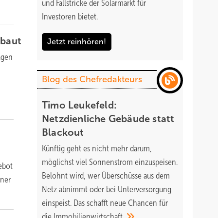
und Fallstricke der Solarmarkt für
Investoren bietet.
baut
Jetzt reinhören!
agen
Blog des Chefredakteurs
Timo Leukefeld:
Netzdienliche Gebäude statt
Blackout
Künftig geht es nicht mehr darum,
möglichst viel Sonnenstrom einzuspeisen.
ebot
Belohnt wird, wer Überschüsse aus dem
iner
Netz abnimmt oder bei Unterversorgung
einspeist. Das schafft neue Chancen für
die
Immobilienwirtschaft.