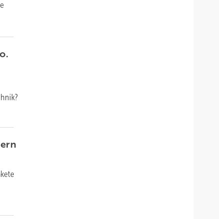
de
o.
chnik?
hern
akete