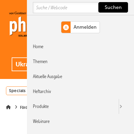
Springe
Springe
Springe
Search
auf
auf
auf
Hauptinhalt
Hauptmenü
SiteSearch
Home
MENÜ
.
Themen
Aktuelle Ausgabe
Specials
Einstrahlungsatlas
Landwirtschaft
Invest
Heftarchiv
Produkte
Förderung
Webinare