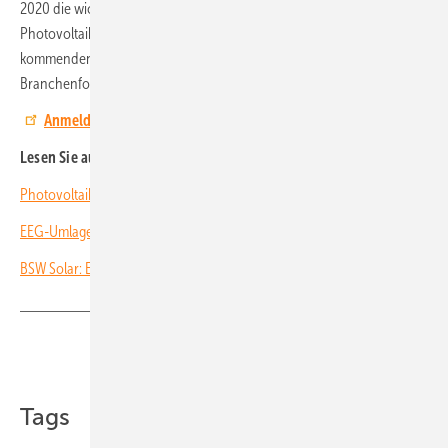
2020 die wichtigsten Änderungen vorstellen, die sich für den
Photovoltaikmarkt in Deutschland durch die Gesetzesnovelle in den
kommenden Jahren abzeichnen und auf zentrale
Branchenforderungen zur Nachbesserung eingehen. (HS)
Anmeldung zum Webinar
Lesen Sie auch:
Photovoltaik 2021: Alleiniger Motor der Energiewende?
EEG-Umlage beträgt in 2021 nur 6,5 Cent statt 9,65 Cent
BSW Solar: EEG-Novelle verstößt gegen Europarecht
Teilen
Link kopieren
Tags