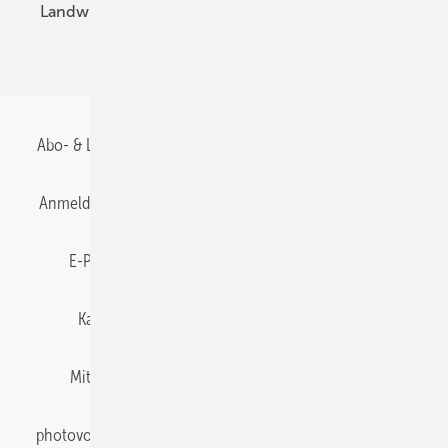
Landwirtschaft
Mieterstrom
Fachhandel
BIPV
Abo- & Leserservice
AGB
Alle Inhalte chronologisch
Anmelden
Anmeldung & Registrierung
Datenschutz
E-Paper
Gentner Energy Media
Impressum
Karriere bei Gentner
Team
Mediaservice
Mitgliedschaften und Engagement
Newsletter
photovoltaik abonnieren
Privacy Manager
pv Europe