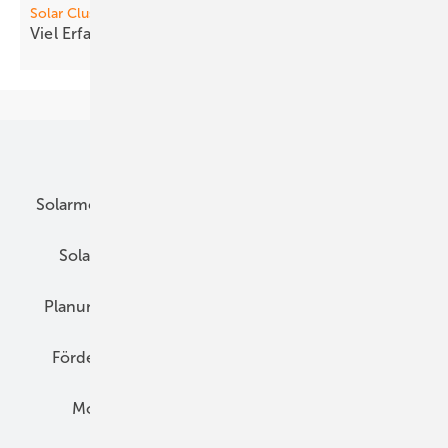
Solar Cl uster
Viel Erfa hrung und Wille zur
Gestaltung
Unsere Themen
Solarmodule
DC-Technik
Wechselrichter
Solarspeicher
AC-Technik
Wartung
Planung
E-Mobilität
Wärme
Recht
Förderung
Preise
Hybridgeneratoren
Montage
Installation
Solarparks