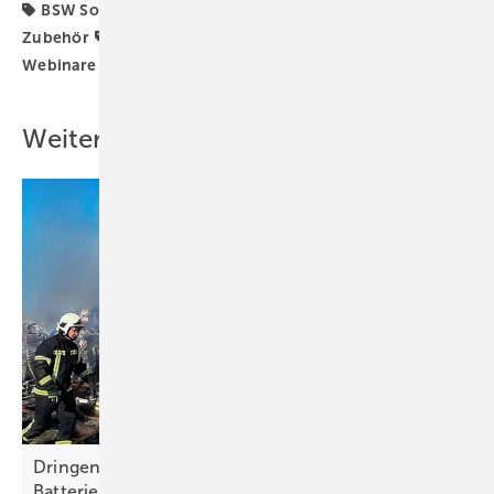
BSW Solar
EEG 2021
Förderung
Generator &
Zubehör
Recht
Solar Promotion
WEBINAR
Webinare
Weitere Inhalte
Dringend Geldspenden für Solartechnik und
Batterien
gesucht