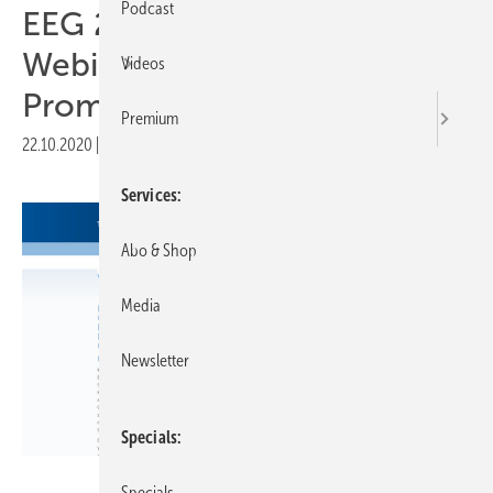
Podcast
EEG 2021: Kostenloses
Webinar von BSW und Solar
Videos
Promotion
Premium
22.10.2020
|
Druckvorschau
Services
Abo & Shop
Media
Newsletter
Specials
Solarpromotion
Specials