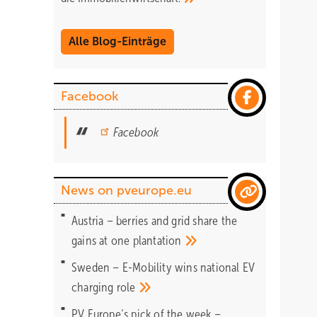
Alle Blog-Einträge
Facebook
Facebook
News on pveurope.eu
Austria – berries and grid share the
gains at one
plantation
Sweden – E-Mobility wins national EV
charging
role
PV Europe‘s pick of the week –