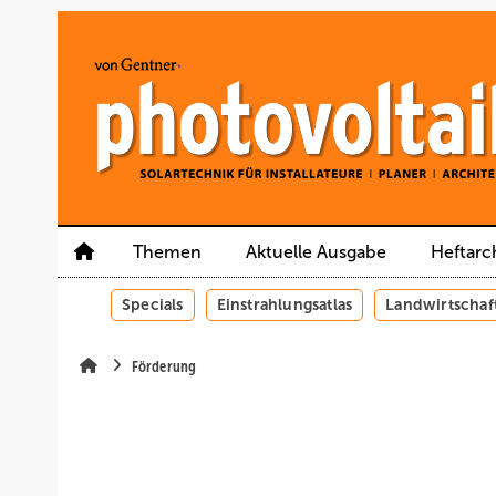
Springe
Springe
Springe
auf
auf
auf
Hauptinhalt
Hauptmenü
SiteSearch
Themen
Aktuelle Ausgabe
Heftarc
Specials
Einstrahlungsatlas
Landwirtschaf
Förderung