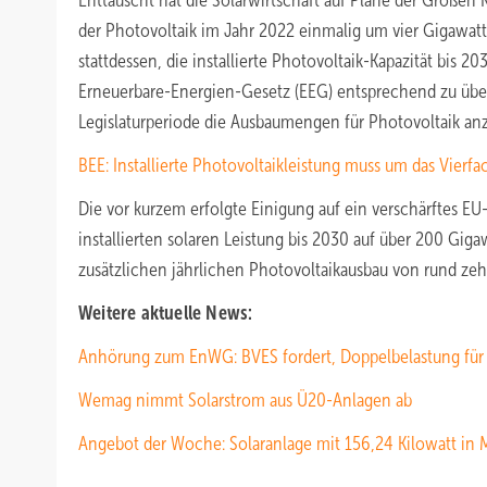
Enttäuscht hat die Solarwirtschaft auf Pläne der Großen K
der Photovoltaik im Jahr 2022 einmalig um vier Gigawat
stattdessen, die installierte Photovoltaik-Kapazität bis 2
Erneuerbare-Energien-Gesetz (EEG) entsprechend zu überar
Legislaturperiode die Ausbaumengen für Photovoltaik an
BEE: Installierte Photovoltaikleistung muss um das Vier
Die vor kurzem erfolgte Einigung auf ein verschärftes EU
installierten solaren Leistung bis 2030 auf über 200 Gi
zusätzlichen jährlichen Photovoltaikausbau von rund zeh
Weitere aktuelle News:
Anhörung zum EnWG: BVES fordert, Doppelbelastung für
Wemag nimmt Solarstrom aus Ü20-Anlagen ab
Angebot der Woche: Solaranlage mit 156,24 Kilowatt i