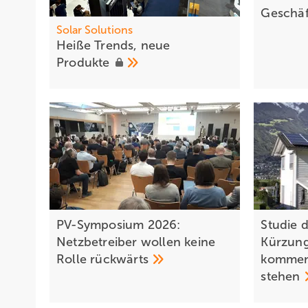
Geschäf
Solar Solutions
Heiß e Trends, neue
Produkte
PV-Symposium 2026:
Studie d
Netzbetreiber wollen keine
Kürzung
Rolle
rückwärts
kommen 
stehen