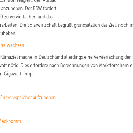
oalition reagiert, den Ausbau
t anzuheben. Der BSW fordert
030 zu vervierfachen und das
beiten. Die Solarwirtschaft begrüßt grundsätzlich das Ziel, noch in
zuheben.
fache wachsen
-Klimaziel mache in Deutschland allerdings eine Vervierfachung der
gawatt nötig. Dies erfordere nach Berechnungen von Marktforschern 
n Gigawatt. (nhp)
 Energiespeicher aufzuheben
n Meckpomm