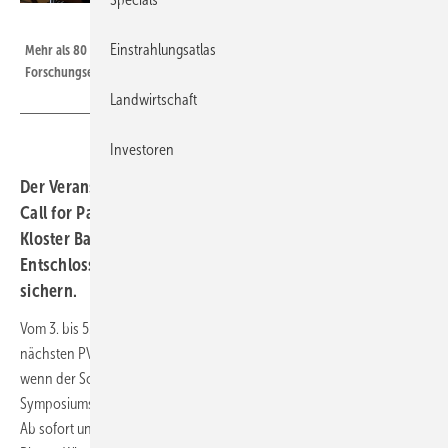
Heiko Schwarzburger
Einstrahlungsatlas
Mehr als 80 Referenten können ihre Entwicklungen und
Forschungsergebnisse im Kloster Banz präsentieren.
Landwirtschaft
Investoren
Der Veranstalter des PV-Symposiums, Conexio, hat den
Call for Papers für das nächste Branchentreffen im
Kloster Banz gestartet. Außerdem können sich früh
Entschlossene einen Rabatt auf den Teilnehmerpreis
sichern.
Vom 3. bis 5. März 2026 trifft sich die Solar- und Speicherbranche zum
nächsten PV-Symposium im Kloster Banz in Bad Staffelstein. Auch
wenn der Schatten noch sehr lang ist bis zum Beginn des nächsten
Symposiums, laufen die Vorbereitungen jetzt schon auf Hochtouren.
Ab sofort und noch bis zum 2. Oktober 2025 können Installateure,