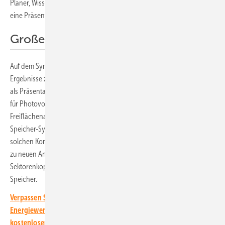
Planer, Wissenschaftler und andere Interessierte ihren Vorschlag für
eine Präsentation einreichen.
Große Themenvielfalt
Auf dem Symposium können Sie Ihre neuesten Entwicklungen und
Ergebnisse zum Thema Photovoltaik und Speicher einreichen – sei es
als Präsentation auf dem Podium oder als Poster. Ob Komponenten
für Photovoltaikanlagen, integrierte Photovoltaik (BIPV) oder
Freiflächenanlagen, Qualitätssicherung, Betrieb von Photovoltaik-
Speicher-Systemen, Energiemeteorologie oder Simulation von
solchen Kombinationen, die Themenvielfalt ist groß. Sie reicht bis hin
zu neuen Ansätzen für die Netzintegration der Photovoltaik, der
Sektorenkopplung und neue Geschäftsmodelle für Solaranlagen und
Speicher.
Verpassen Sie keine wichtige Information rund um die solare
Energiewende! Abonnieren Sie dazu einfach unseren
kostenlosen Newsletter.