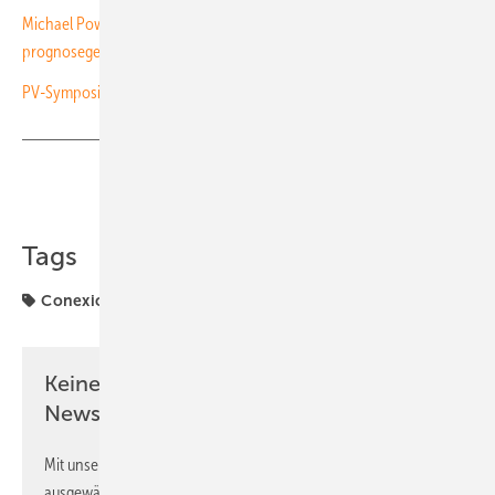
Michael Powalla vom ZSW: „Wichtige Forschungsfelder sind KI- und
prognosegestützte Steuerungen“
PV-Symposium startet mit selbstbewusster Bilanz
Teilen
Link kopieren
Tags
Conexio
Förderung
PV-Symposium
Keine Zeit? Kein Problem mit dem PV
Newsletter!
Mit unserem Newsletter erhalten Sie regelmäßig von uns
ausgewählte Informationen und Neuigkeiten, gebündelt und