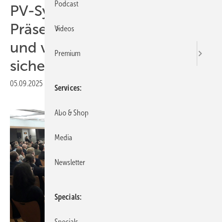
Podcast
PV-Symposium:
Präsentationen vorschlagen
Videos
und verbilligtes Ticket
Premium
sichern
05.09.2025
|
Druckvorschau
Services
Abo & Shop
Media
Newsletter
Specials
Specials