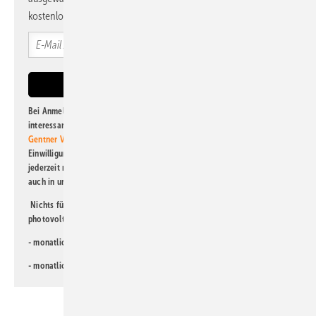
kostenlos direkt ins Postfach.
Bei Anmeldung zu diesem Newsletter bin ich damit einverstanden, über
interessante Verlags- und Online-Angebote
der Marken der Alfons W.
Gentner Verlag GmbH & Co. KG
informiert zu werden. Diese
Einwilligung kann ich jederzeit widerrufen und eine Abmeldung ist
jederzeit möglich. Informationen zum Umgang mit Daten finden Sie
auch in unserer
Datenschutzerklärung
.
Nichts für Sie dabei? Dann lesen Sie doch einen unserer weiteren
photovoltaik-Newsletter!
- monatlicher
Newsletter für Investoren
- monatlicher
Newsletter PV für die Landwirtschaft