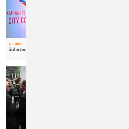
Ukraine
Solartechn ik für
Danach