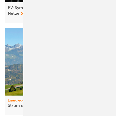
PV-Symposium 2026: Speicher treiben Umbau der
Netze
Energiegemeinschaften
St rom einfa cher
teilen