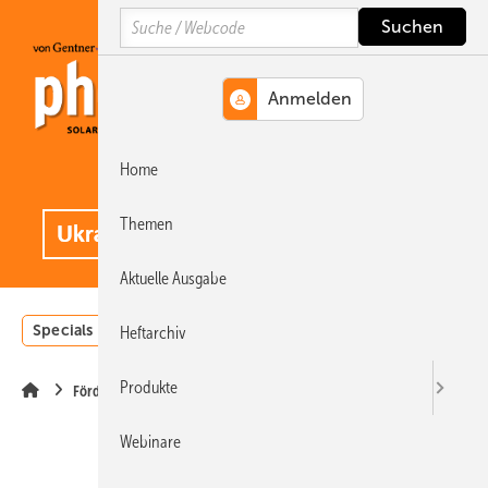
Springe
Springe
Springe
Search
auf
auf
auf
Hauptinhalt
Hauptmenü
SiteSearch
Home
MENÜ
.
Themen
Aktuelle Ausgabe
Specials
Einstrahlungsatlas
Landwirtschaft
Invest
Heftarchiv
Produkte
Förderung
Webinare