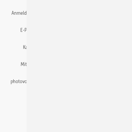
Anmelden
Anmeldung & Registrierung
Datenschutz
E-Paper
Gentner Energy Media
Impressum
Karriere bei Gentner
Team
Mediaservice
Mitgliedschaften und Engagement
Newsletter
photovoltaik abonnieren
Privacy Manager
pv Europe
RSS-Feed
Veranstaltungen / Webinare
© 2026 photovoltaik