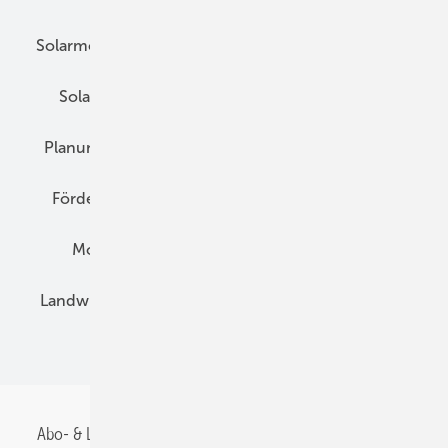
Solarmodule
DC-Technik
Wechselrichter
Solarspeicher
AC-Technik
Wartung
Planung
E-Mobilität
Wärme
Recht
Förderung
Preise
Hybridgeneratoren
Montage
Installation
Solarparks
Landwirtschaft
Mieterstrom
Fachhandel
BIPV
Abo- & Leserservice
AGB
Alle Inhalte chronologisch