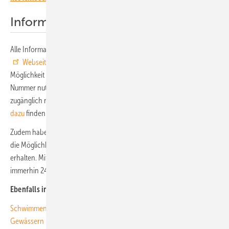
Informationen auf der Webseite
Alle Informationen zum Call for Papers finden Sie auf der
Webseite des PV-Symposiums
. Sie können dabei auch die
Möglichkeit von TIB Open Publishing kostenfrei mit einer DOI-
Nummer nutzen, Ihre wissenschaftliche Publikation dauerhaft offen
zugänglich nach der Veranstaltung zu veröffentlichen.
Hinweise
dazu
finden Sie ebenfalls auf der Webseite des Symposiums.
Zudem haben interessierte Teilnehmer noch bis zum 31. Oktober 2025
die Möglichkeit, das Ticket für die Konferenz zu einem Vorzugspreis zu
erhalten. Mit dem
Katze-im-Sack Ticket
sparen früh Entschlossene
immerhin 240 Euro im Vergleich zum regulären Teilnahmepreis. (su)
Ebenfalls interessant für Sie:
Schwimmende Solarkraftwerke: Sauberer Strom von sauberen
Gewässern