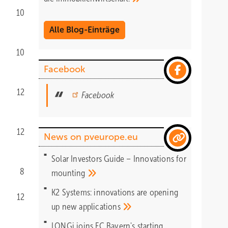
10
Alle Blog-Einträge
10
Facebook
12
Facebook
12
News on pveurope.eu
Solar Investors Guide – Innovations for
8
mounting
K2 Systems: innovations are opening
12
up new
applications
LONGi joins FC Bayern's starting