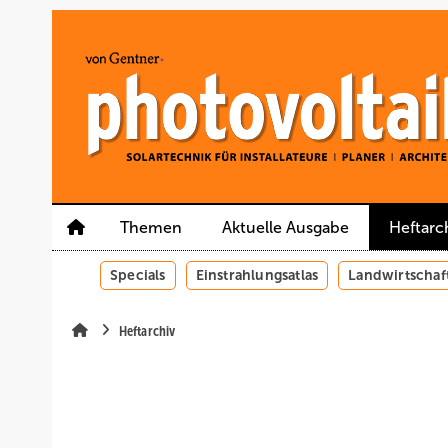
Springe
Springe
Springe
auf
auf
auf
Hauptinhalt
Hauptmenü
SiteSearch
Themen
Aktuelle Ausgabe
Heftarc
Specials
Einstrahlungsatlas
Landwirtschaf
Heftarchiv