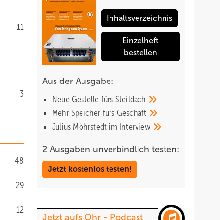
Inhaltsverzeichnis
11
Einzelheft
bestellen
Aus der Ausgabe:
3
Neue Gestelle fürs
Steildach
Mehr Speicher fürs
Geschäft
Julius Möhrstedt im
Interview
2 Ausgaben unverbindlich testen:
48
Jetzt kostenlos testen!
29
12
Jetzt aufs Ohr - Podcast