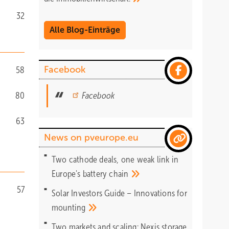
32
Alle Blog-Einträge
Facebook
58
80
Facebook
63
News on pveurope.eu
Two cathode deals, one weak link in
Europe's battery
chain
57
Solar Investors Guide – Innovations for
mounting
Two markets and scaling: Nexis storage