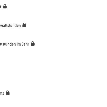
zt
gawattstunden
attstunden im Jahr
ems