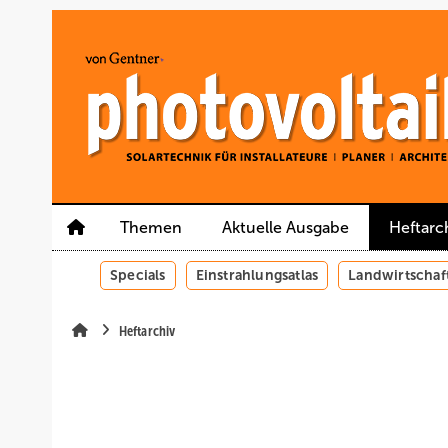
Springe
Springe
Springe
auf
auf
auf
Hauptinhalt
Hauptmenü
SiteSearch
Themen
Aktuelle Ausgabe
Heftarc
Specials
Einstrahlungsatlas
Landwirtschaf
Heftarchiv