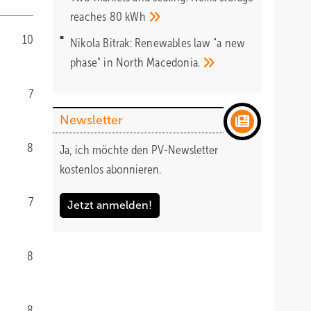
reaches 80
kWh
10
Nikola Bitrak: Renewables law "a new
phase" in North
Macedonia.
7
Newsletter
8
Ja, ich möchte den PV-Newsletter
kostenlos abonnieren.
7
Jetzt anmelden!
8
8