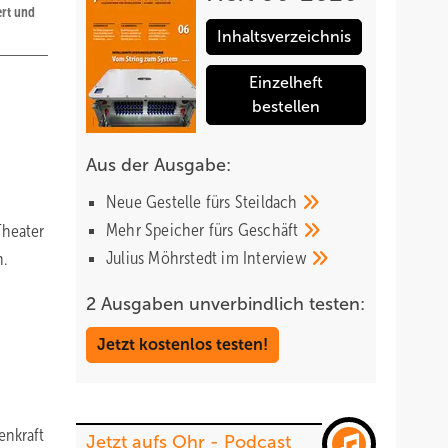
ert und
Inhaltsverzeichnis
Einzelheft
bestellen
Aus der Ausgabe:
Neue Gestelle fürs
Steildach
Mehr Speicher fürs
Geschäft
Theater
Julius Möhrstedt im
Interview
h.
2 Ausgaben unverbindlich testen:
Jetzt kostenlos testen!
enkraft
Jetzt aufs Ohr - Podcast