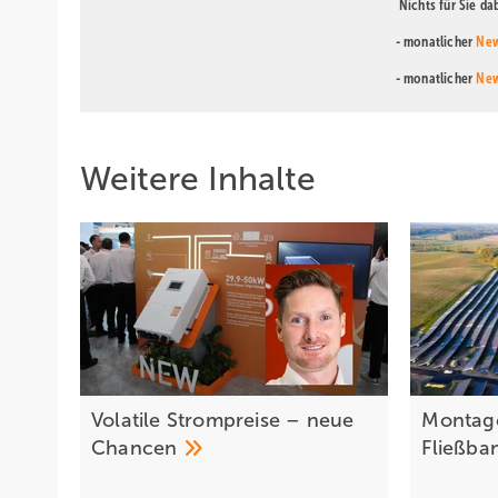
Nichts für Sie d
- monatlicher
New
- monatlicher
New
Weitere Inhalte
Volatile Strompreise – neue
Montag
Chancen
Fließb