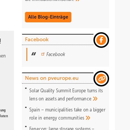
Alle Blog-Einträge
Facebook
!
Facebook
nen
News on pveurope.eu
Solar Quality Summit Europe turns its
lens on assets and
performance
Spain – municipalities take on a bigger
gung
 Daten
role in energy
communities
Fenecon: large storage systems –