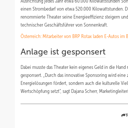
Ausrichtung jedes Jahr etwa 60.000 Kilowattstunden So
einen Strombedarf von etwa 520.000 Kilowattstunden. D
renommierte Theater seine Energieeffizienz steigern und
technischer Geschäftsführer von Sonnenkraft.
Österreich: Mitarbeiter von BRP Rotax laden E-Autos im B
Anlage ist gesponsert
Dabei musste das Theater kein eigenes Geld in die Han
gesponsert. „Durch das innovative Sponsoring wird eine z
Energielösungen fördert, sondern auch die kulturelle Viel
Wertschöpfung setzt“, sagt Dajana Scherr, Marketingleiter
T