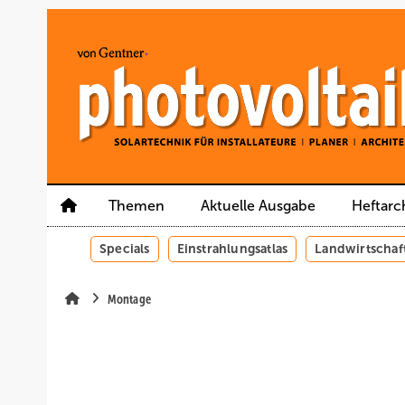
Springe
Springe
Springe
auf
auf
auf
Hauptinhalt
Hauptmenü
SiteSearch
Themen
Aktuelle Ausgabe
Heftarc
Specials
Einstrahlungsatlas
Landwirtschaf
Montage