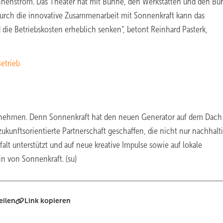
nnenstrom. Das Theater hat mit Bühne, den Werkstätten und den Bü
urch die innovative Zusammenarbeit mit Sonnenkraft kann das
 die Betriebskosten erheblich senken“, betont Reinhard Pasterk,
etrieb
d nehmen. Denn Sonnenkraft hat den neuen Generator auf dem Dach
ukunftsorientierte Partnerschaft geschaffen, die nicht nur nachhalt
falt unterstützt und auf neue kreative Impulse sowie auf lokale
in von Sonnenkraft. (su)
eilen
Link kopieren