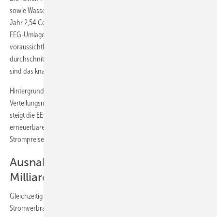
sowie Wasserkraft und Geothermie betragen demnach im nächsten
Jahr 2,54 Cent pro kWh statt bisher 2,39 Cent. Dennoch steigt die
EEG-Umlage insgesamt von heute 5,27 Cent pro kWh auf
voraussichtlich 6,4 Cent an – mehr als einen Cent. Bei einem
durchschnittlichen Verbrauch von 3.500 Kilowattstunden pro Jahr
sind das knapp 40 Euro.
Hintergrund: Im Jahr 2010 hat die Bundesregierung den
Verteilungsmechanismus für den EEG-Ökostrom geändert. Seitdem
steigt die EEG-Umlage immer schneller an. Ein Grund: die
erneuerbaren Energien werden an der Börse verkauft und senken die
Strompreise für die Industrie.
Ausnahmeregelungen kosten sieben
Milliarden Euro
Gleichzeitig steigt die EEG-Umlage für die nicht befreiten
Stromverbraucher, weil diese die wachsende Differenz zwischen den