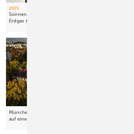
2025
Sonnenst rom überholt Bra unkohle und
Erdgas
München baut 2,1 Megawatt Mieterstromleistung
auf einen
Schlag