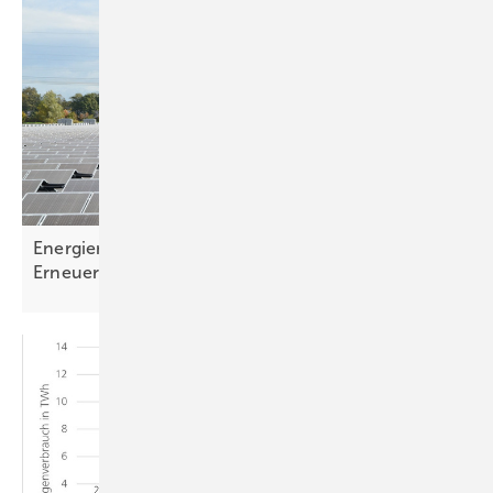
Energiemonitoring zeigt: Starker Ausbau der
Erneuerbaren weiterhin
notwendig