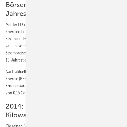
Börsenpreis für Strom auf 10-
Jahrestief
Mit der EEG-Umlage soll der stetige Ausbau der erneuerbaren
Energien finanziert werden. „Die Politik hat es geschafft, dass die
Stromkunden nicht mehr für den Ausbau erneuerbarer Energien
zahlen, sondern mit der EEG-Umlage immer mehr die niedrigen
Strompreise der Großabnehmer und Industrie finanzieren, die auf ein
10-Jahrestief gefallen sind“, sagt IWR-Direktor Norbert Allnoch.
Nach aktuellen Berechnungen des Bundesverbandes Erneuerbare
Energie (BEE) zahlen Verbraucher für den weiteren Ausbau der
Erneuerbaren im kommenden Jahr nur einen geringfügigen Aufschlag
von 0,15 Cent pro kWh beim Strompreis.
2014: Mehtkosten von 1,13 Cent pro
Kilowattstunde
Die reinen Förderkosten für Strom aus Wind-, Solar- und Bioenergie