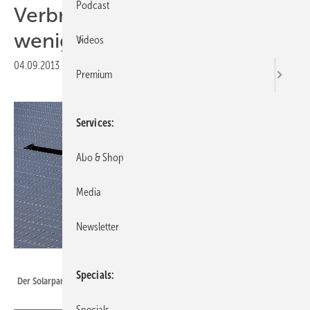
Podcast
Verbraucher zahlen mehr für
weniger Ökostrom
Videos
04.09.2013
|
Druckvorschau
Premium
Services
Abo & Shop
Media
Newsletter
Gerlicher Solar AG
Specials
Der Solarpark Lauingen.
Specials