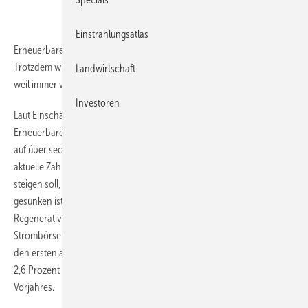
Einstrahlungsatlas
Erneuerbarenanlagen produzierten in diesem Jahr weniger Strom.
Trotzdem wird die Ökostromumlage im nächsten Jahr kräftig steigen,
Landwirtschaft
weil immer weniger Großverbraucher die Abgabe zahlen.
Investoren
Laut Einschätzung der Bundesregierung könnte die Umlage nach dem
Erneuerbare-Energien-Gesetz (EEG) im nächsten Jahr um 20 Prozent
auf über sechs Cent pro Kilowattstunde (kWh) steigen. Nun belegen
aktuelle Zahlen, dass die EEG-Umlage für die Stromkunden rasant
steigen soll, obwohl die Ökostrom-Produktion im Jahr 2013 bisher
gesunken ist. Das teilte das Internationale Wirtschaftsforum
Regenerative Energien (IWR) in Münster mit. Nach den Daten der
Strombörse EEX in Leipzig haben Wind- und Photovoltaikanlagen in
den ersten acht Monaten rund 1,3 Milliarden KWh beziehungsweise
2,6 Prozent weniger produziert als im Vergleichszeitraum des
Vorjahres.