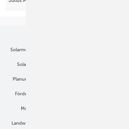
Julius Möhrstedt im
Interview
Unsere Themen
Solarmodule
DC-Technik
Wechselrichter
Solarspeicher
AC-Technik
Wartung
Planung
E-Mobilität
Wärme
Recht
Förderung
Preise
Hybridgeneratoren
Montage
Installation
Solarparks
Landwirtschaft
Mieterstrom
Fachhandel