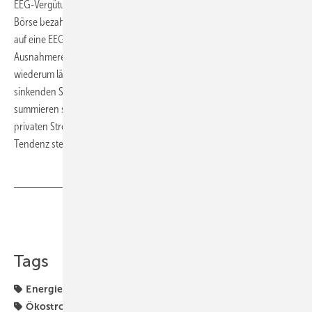
EEG-Vergütungen und den immer niedrigeren Strompreisen an der
Börse bezahlen. Die Spirale beschleunigt sich, da immer mehr Firmen
auf eine EEG-Befreiung drängen. Mit der Zunahme der
Ausnahmeregelungen zahlen immer weniger die EEG-Umlage. Das
wiederum lässt die EEG-Umlage noch schneller steigen. Die
sinkenden Strompreise und die zunehmenden Ausnahmeregelungen
summieren sich in 2013 auf sieben Milliarden Euro, mit denen die
privaten Stromverbraucher die Großverbraucher subventionieren –
Tendenz steigend. (Niels H. Petersen)
Teilen
Link kopieren
Tags
Energiewende
Fachhandel
Preise
Verbraucher
Ökostrom