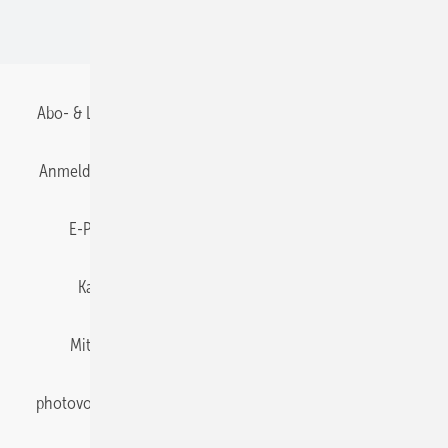
BIPV
Abo- & Leserservice
AGB
Alle Inhalte chronologisch
Anmelden
Anmeldung & Registrierung
Datenschutz
E-Paper
Gentner Energy Media
Impressum
Karriere bei Gentner
Team
Mediaservice
Mitgliedschaften und Engagement
Newsletter
photovoltaik abonnieren
Privacy Manager
pv Europe