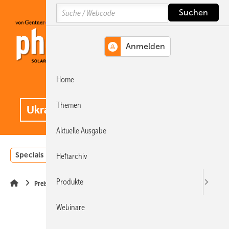
Springe
Springe
Springe
Search
auf
auf
auf
Hauptinhalt
Hauptmenü
SiteSearch
Home
MENÜ
.
Themen
Aktuelle Ausgabe
Specials
Einstrahlungsatlas
Landwirtschaft
Invest
Heftarchiv
Produkte
Preise
Webinare