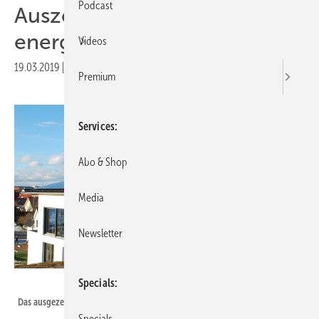
Podcast
Auszeichnung für
energieautarkes Haus
Videos
19.03.2019
|
Druckvorschau
Premium
Services
Abo & Shop
Media
Newsletter
Hörmann Solar
Specials
Das ausgezeichnete Haus in Zusmarshausen.
Specials