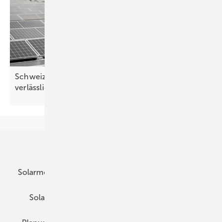
Schweiz: Solarvereinigung fordert einfache und
verlässliche Regeln für
Photovoltaik
Unsere Themen
Solarmodule
DC-Technik
Wechselrichter
Solarspeicher
AC-Technik
Wartung