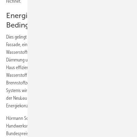
rechnet.
Energiekonzept läuft unter realen
Bedingungen
Dies gelingt mit einer Photovoltaikanlage auf dem Dach und an der
Fassade, einem Lithium-Batteriespeicher sowie einem
Wasserstoffspeicher. Zudem ist das Gebäude ein Passivhaus mit guter
Dämmung und die Smart Home-Technik steuert die Verbräuche im
Haus effizient. Im Sommer wird aus überschüssiger Sonnenenergie
Wasserstoff produziert und eingelagert, welcher im Winter mit einer
Brennstoffzelle wieder in Strom gewandelt wird. Die Abwärme des
Systems wird im Haus über ein zentrales Lüftungssystem verteilt. Da
der Neubau seit Dezember 2018 bewohnt ist, kann das
Energiekonzept unter realen Bedingungen begutachtet werden.
Hörmann Solar war einer der zehn Aussteller der internationalen
Handwerksmesse in München, der für seine Innovation den
Bundespreis erhielt. (PF/nhp)