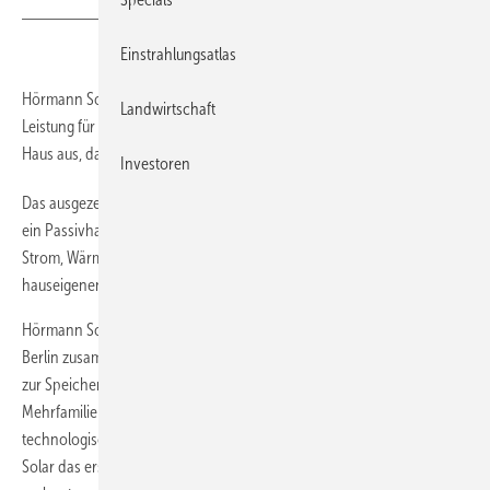
Einstrahlungsatlas
Hörmann Solar erhält den Bundespreis für eine besonders innovative
Landwirtschaft
Leistung für das Handwerk. Der Preis zeichnet ein energieautarkes
Haus aus, das die Picea-Energiezentrale als Kernkomponente enthält.
Investoren
Das ausgezeichnete Haus der Hörmann Solar in Zusmarshausen ist
ein Passivhaus, welches sich ganzjährig mit Sonnenstrom versorgt.
Strom, Wärme und Mobilitätsenergie kommen ausschließlich aus der
hauseigenen Energieproduktion.
Hörmann Solar arbeitet mit der Firma HPS Home Power Solutions aus
Berlin zusammen. Das Unternehmen produziert integrierte Systeme
zur Speicherung und Nutzung von Sonnenenergiefür Ein- und
Mehrfamilienhäuser. HPS stellt mit seinem Picea-System das
technologische Herzstück der Autarkielösung. Es ist laut Hörmann
Solar das erste Energie- und Heizsystem auf dem Markt, welches sich