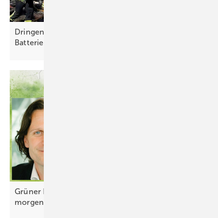
Dringend Geldspenden für Solartechnik und
Batterien
gesucht
Grüner Bluff: Staffelgeschosse sind Bauschrott von
morgen