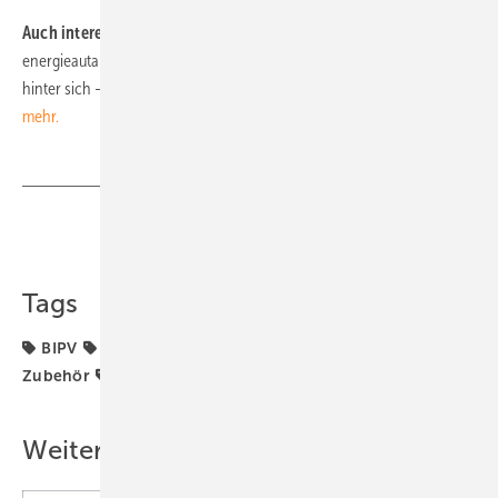
Auch interessant:
In Brütten/Schweiz wurde 2016 ein
energieautarkes Mehrfamilienhaus errichtet. Es hat bereits zwei Winter
hinter sich – mit Photovoltaik und Wasserstoffspeicher.
Lesen Sie
mehr.
Teilen
Link kopieren
Tags
BIPV
Dach & Fassade
Förderung
Generator &
Zubehör
Planung & Wartung
Strom & Wärme
Weitere Inhalte