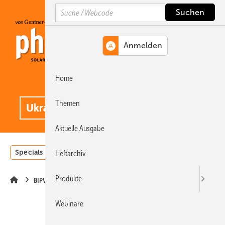
Springe
Springe
Springe
Search
auf
auf
auf
Hauptinhalt
Hauptmenü
SiteSearch
Home
MENÜ
.
Themen
Aktuelle Ausgabe
Specials
Einstrahlungsatlas
Landwirtschaft
Invest
Heftarchiv
Produkte
BIPV
Webinare