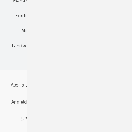
Planung
E-Mobilität
Wärme
Recht
Förderung
Preise
Hybridgeneratoren
Montage
Installation
Solarparks
Landwirtschaft
Mieterstrom
Fachhandel
BIPV
Abo- & Leserservice
AGB
Alle Inhalte chronologisch
Anmelden
Anmeldung & Registrierung
Datenschutz
E-Paper
Gentner Energy Media
Impressum