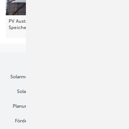
PV Austria fordert verbesserte Netzentgelte für
Speicher und flexible
Verbraucher
Unsere Themen
Solarmodule
DC-Technik
Wechselrichter
Solarspeicher
AC-Technik
Wartung
Planung
E-Mobilität
Wärme
Recht
Förderung
Preise
Hybridgeneratoren