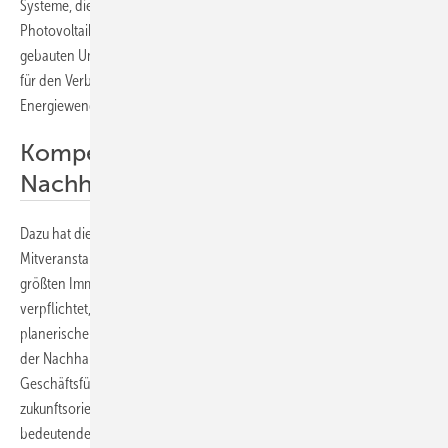
Systeme, die in der Verkehrsinfrastruktur integriert werden. „Die
Photovoltaik hat den Vorteil, dass die in Kombination mit der
gebauten Umwelt eingesetzt werden kann. Dadurch bleibe der Strom
für den Verbraucher nicht mehr anonym, was die Akzeptanz der
Energiewende weiter steigert.
Kompetenzen im Dienst der
Nachhaltigkeit
Dazu hat die TPPV die Bundesimmobiliengesellschaft (BIG) als
Mitveranstalterin des diesjährigen Awards gewonnen. „Als einer der
größten Immobilieneigentümer Österreichs sehen wir uns
verpflichtet, unsere Projekte durch technologische Lösungen,
planerische Kompetenz und architektonische Qualität in den Dienst
der Nachhaltigkeit zu stellen“, betont Hans-Peter Weiss,
Geschäftsführer der BIG. „Der Award für integrierte Photovoltaik holt
zukunftsorientierte Gebäude vor den Vorhang und setzt damit einen
bedeutenden Schritt in Sachen Klimaschutz!“, erklärt er.