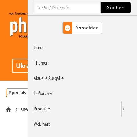
Springe
Springe
Springe
Search
auf
auf
auf
Hauptinhalt
Hauptmenü
SiteSearch
Home
MENÜ
.
Themen
Aktuelle Ausgabe
Specials
Einstrahlungsatlas
Landwirtschaft
Invest
Heftarchiv
Produkte
BIPV
Webinare