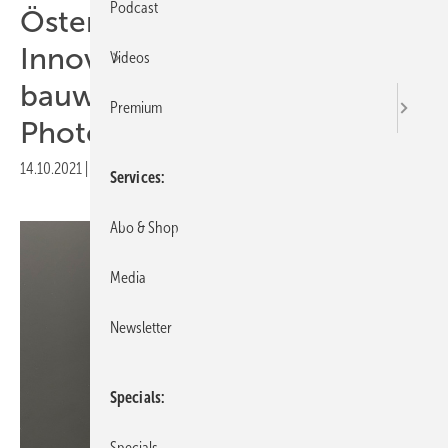
Podcast
Österreich: Dritter
Innovationspreis für
Videos
bauwerkintegrierte
Premium
Photovoltaik gestartet
14.10.2021
|
Druckvorschau
Services
Abo & Shop
Media
Newsletter
Specials
Specials