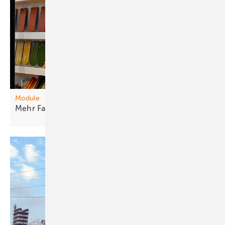
Module
Meh r Farben fürs
D enkmal