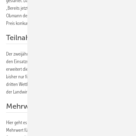
gestartet. Damit hat die Einreichfrist für die Projekte begonnen.
„Bereits jetzt erreichen uns viele Anfragen dazu“, sagt Hubert Fechner,
Obmann der TPPV. „Es ist absehbar, dass großartige Projekte um den
Preis konkurrieren werden.
Teilnahmekriterien erweitert
Der zweijährlich ausgerichtete Wettbewerb trägt der Innovation in
den Einsatzmöglichkeiten der Photovoltaik Rechnung. Deshalb
erweitert die TPPV die Teilnahmevoraussetzung. Gab es den Preis
bisher nur für die Nutzung von Photovoltaik in Gebäuden, können am
dritten Wettbewerb auch Projekte aus dem Verkehrsbereich und aus
der Landwirtschaft teilnehmen.
Mehrwert für die Stadt
Hier geht es auch um innovative Anlagen, die unter anderem einen
Mehrwert für die Stadt bieten können, betont Fechner mit Blick auf