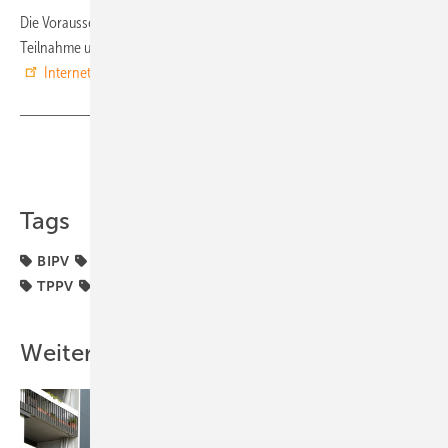
Die Voraussetzungen für das einreichen der Projekte, Kriterien für die
Teilnahme und einen Fahrplan des Wettbewerbs finden Sie auf der
Internetseite von PV Austria
. (su)
Teilen
Link kopieren
Tags
BIPV
Innovationspreis
PV Austria
Photovoltaik
TPPV
award
Österreich
Weitere Inhalte