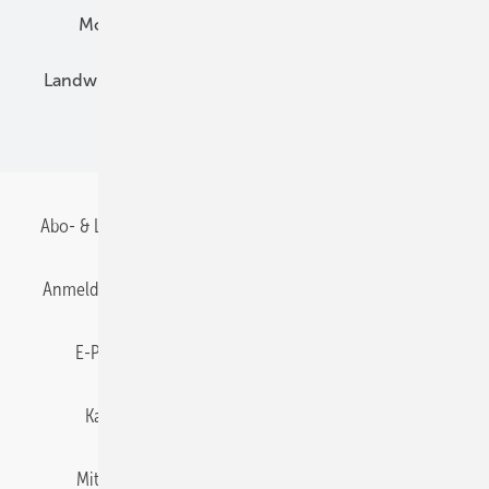
Montage
Installation
Solarparks
Landwirtschaft
Mieterstrom
Fachhandel
BIPV
Abo- & Leserservice
AGB
Alle Inhalte chronologisch
Anmelden
Anmeldung & Registrierung
Datenschutz
E-Paper
Gentner Energy Media
Impressum
Karriere bei Gentner
Team
Mediaservice
Mitgliedschaften und Engagement
Newsletter