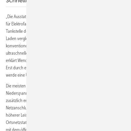
Schnellladen mit bis zu 350 Kilowatt
„Die Ausstattung unserer Stationen mit Ultraschnellladeinfrastruktur
für Elektrofahrzeuge ist ein Baustein für die Gestaltung der Aral
Tankstelle der Zukunft“, sagt Patrick Wendeler, Aral-Vorstand. „Um das
Laden vergleichbar schnell wie das Auftanken von Fahrzeugen mit
konventionellen Kraftstoffen zu machen, investieren wir in
ultraschnelle Ladesäulen mit einer Leistung von bis zu 350 Kilowatt“,
erklärt Wendeler weiter. Doch mit Ladesäulen allein sei es nicht getan:
Erst durch einen leistungsfähigen und zuverlässigen Netzanschluss
werde eine Umrüstung möglich.
Die meisten Tankstellen verfügen aktuell nur über einen
Niederspannungsanschluss. Um den durch die Schnellladesäulen
zusätzlich entstehenden Strombedarf decken zu können, muss der
Netzanschluss auf einen Mittelspannungsanschluss mit sehr viel
höherer Leistung aufgerüstet werden. Dies geschieht mit Hilfe der
Ortsnetzstationen. Sie verbinden die Ladeinfrastruktur der Tankstellen
mit dem öffentlichen Stromnetz.