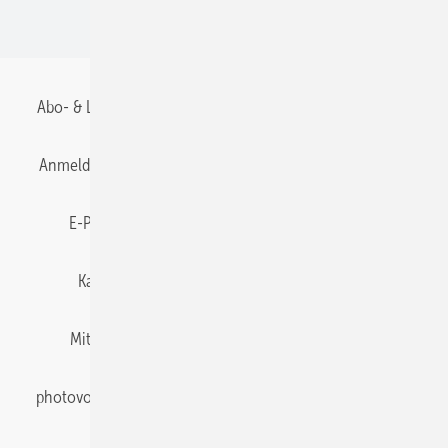
BIPV
Abo- & Leserservice
AGB
Alle Inhalte chronologisch
Anmelden
Anmeldung & Registrierung
Datenschutz
E-Paper
Gentner Energy Media
Impressum
Karriere bei Gentner
Team
Mediaservice
Mitgliedschaften und Engagement
Newsletter
photovoltaik abonnieren
Privacy Manager
pv Europe