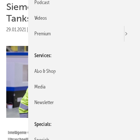
Podcast
Siemens rüstet Aral-
Tankstellen um
Videos
29.01.2021
|
Druckvorschau
Premium
Services
Abo & Shop
Media
Newsletter
Siemens
Specials
Intelligente Ortsnetzstationen ermöglichen Aral die Einführung von
Ultraschnelllade-Stationen.
Specials