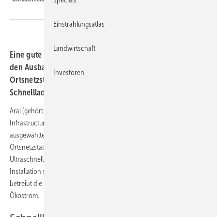
Einstrahlungsatlas
Landwirtschaft
Eine gute öffentliche Ladeinfrastruktur ist wichtig für
den Ausbau der Elektromobilität. Intelligente
Investoren
Ortsnetzstationen an Aral-Tanken ermöglichen künftig
Schnelllademöglichkeiten für Stromer.
Aral (gehört zur BP-Gruppe in Deutschland) hat Siemens Smart
Infrastructure mit dem Ausbau des Netzanschlusses an dreißig
ausgewählten Tankstellen beauftragt. Die Installation von intelligenten
Ortsnetzstationen ermöglicht es Aral, ihre Tankstellen mit
Ultraschnellladetechnologie für Elektrofahrzeuge aufzurüsten. Die
Installation soll bis Ende Februar 2021 abgeschlossen sein. Aral
betreibt die Ultraschnellladesäulen in Eigenregie mit 100 Prozent
Ökostrom.