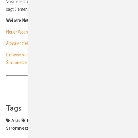
Voraussetzung, um ein effizientes Lastmanagement durchzuführen,
sagt Siemens-Manager May. (nhp)
Weitere News zum Stromnetz der Zukunft:
Neuer Wechselrichter mit Siliziumkarbid speist mit drei Kilovolt ein
Altmaier zieht Gesetzesentwurf für steuerbare Lasten zurück
Conexio veranstaltet kostenlosen Workshop über die Zukunft der
Stromnetze
Teilen
Link kopieren
Tags
Aral
DC-Technik
E-Mobilität
Siemens
Stromnetz