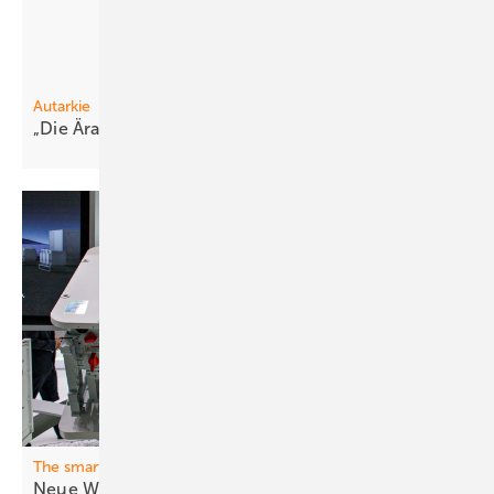
Autarkie
„Die Är a der re inen Photovoltaik ist
vorbei“
The smarter E Europe
Neue Wech selrichter für Nutzer und
Netz