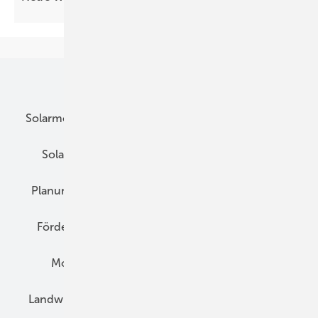
Unsere Themen
Solarmodule
DC-Technik
Wechselrichter
Solarspeicher
AC-Technik
Wartung
Planung
E-Mobilität
Wärme
Recht
Förderung
Preise
Hybridgeneratoren
Montage
Installation
Solarparks
Landwirtschaft
Mieterstrom
Fachhandel