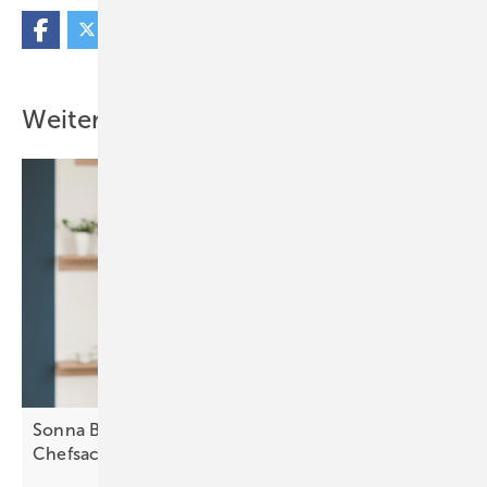
Weitere Inhalte
Sonna Barry von Secida: „Cybersicherheit muss
Chefsache
sein“