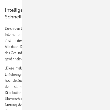
Intelligente Ortsnetzstationen ermöglichen
Schnellladen
Durch den Einsatz von kommunikationsfähiger Hardware sowie
Internet-of-Things-Technologie kann sich Aral jederzeit über den
Zustand der Ortsnetzstationen informieren. Der Einsatz von Sensoren
hilft dabei Daten zu generieren, die eine kontinuierliche Überwachung
des Gesundheitszustands und des sicheren Betriebs des Equipments
gewährleisten.
„Diese intelligente Ortsnetzstation ermöglicht Aral nicht nur die
Einführung von Ultraschnellladetechnologie, sondern sorgt auch für
höchste Zuverlässigkeit und eine bessere Netzauslastung innerhalb
der bestehenden Infrastruktur“, sagte Stephan May, Leiter der
Distribution Systems bei Siemens Smart Infrastructure. Die
Überwachung der Daten in Echtzeit ermögliche eine optimale
Nutzung. der Assets. Die Digitalisierung sei daher eine wichtige