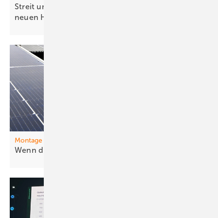
Streit um Netzpaket: Solarbranche warnt vor
neuen
Hürden
Montage
Wenn die Klemme
stresst