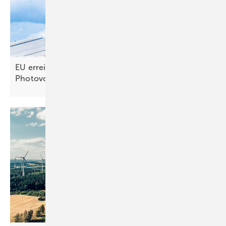
EU erreicht selbst gestecktes Ausbauziel für
Photovoltaik –
noch