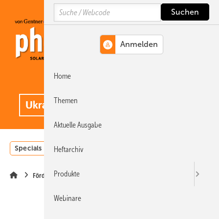
Springe
Springe
Springe
Search
auf
auf
auf
Hauptinhalt
Hauptmenü
SiteSearch
Home
MENÜ
.
Themen
Aktuelle Ausgabe
Specials
Einstrahlungsatlas
Landwirtschaft
Invest
Heftarchiv
Produkte
Förderung
Webinare