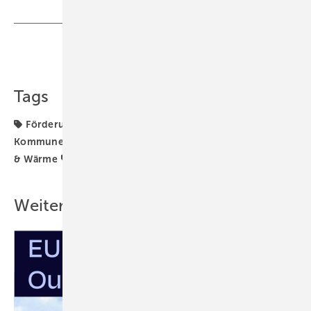
Teilen
Link kopieren
Tags
Förderung
Generator & Zubehör
Gewerbe &
Kommune
Planung & Wartung
Solarmodule
Strom
& Wärme
anlage
Weitere Inhalte