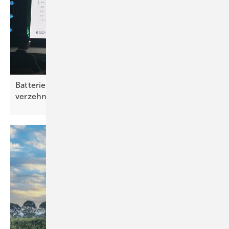
Batteriespeicher in der EU müssen sich bis 2030
verzehnfachen