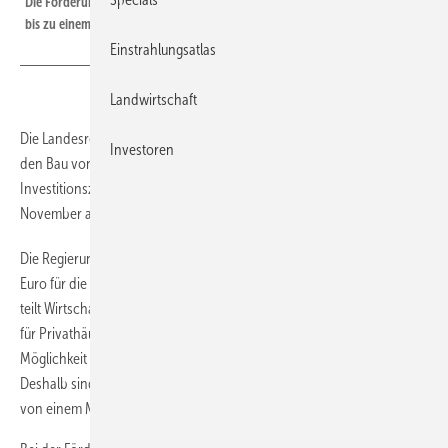
Die Förderung zielt ausschließlich auf gewerbliche Anlagen ab. Immerhin
bis zu einem Megawatt Leistung sind förderfähig.
Einstrahlungsatlas
Landwirtschaft
Die Landesregierung von Niederösterreich hat eine Förderaktion für
Investoren
den Bau von gewerblichen Solaranlagen. Anträge für den
Investitionszuschuss nimmt das Wirtschaftsförderportal am 12.
November ab 9 Uhr entgegen.
Die Regierung des Bundeslandes Niederösterreich stellt 3,5 Millionen
Euro für die Förderung von Photovoltaikanlagen zur Verfügung. Das
teilt Wirtschaftslandrätin Petra Bohuslav mit. Sie will damit nicht nur
für Privathäuser, sondern auch für Unternehmen und die Industrie die
Möglichkeit in die treibhausgasarme Energieversorgung ebnen.
Deshalb sind die Mittel für den Bau von Anlagen bis zu einer Leistung
von einem Megawatt vorgesehen.