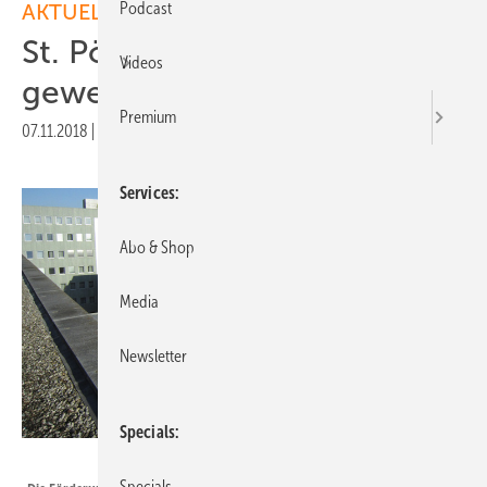
Podcast
AKTUELLE MELDUNGEN
St. Pölten fördert
Videos
gewerbliche Anlagen
Premium
07.11.2018
|
Druckvorschau
Services
Abo & Shop
Media
Newsletter
Specials
Leitschutz GmbH
Specials