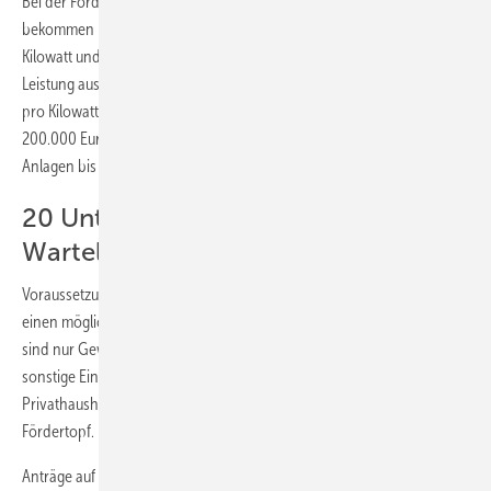
Bei der Förderung handelt es sich um eine Investitionszuschuss. So
bekommen Investoren in Anlagen mit einer Leistung zwischen 200
Kilowatt und einem Megawatt 200 Euro für jedes Kilowatt installierter
Leistung ausgezahlt. Für Anlagen unter 200 Kilowatt gibt es 300 Euro
pro Kilowatt. Die maximale Fördersumme pro Projekt ist aber auf
200.000 Euro für Anlagen ab 200 Kilowatt und auf 39.900 Euro für
Anlagen bis 200 Kilowatt gedeckelt.
20 Unternehmen kommen auf die
Warteliste
Voraussetzung für den Investitionszuschuss ist, dass die Anlagen auf
einen möglichst hohen Eigenverbrauch hin ausgelegt sind. Außerdem
sind nur Gewerbebetriebe, Tourismus- und Freizeitunternehmen und
sonstige Einrichtungen berechtigt, einen Förderantrag zu stellen.
Privathaushalte bekommen keine Unterstützung aus diesem
Fördertopf.
Anträge auf einen Investitionszuschuss können am 12. November