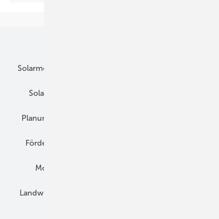
Unsere Themen
Solarmodule
DC-Technik
Wechselrichter
Solarspeicher
AC-Technik
Wartung
Planung
E-Mobilität
Wärme
Recht
Förderung
Preise
Hybridgeneratoren
Montage
Installation
Solarparks
Landwirtschaft
Mieterstrom
Fachhandel
BIPV