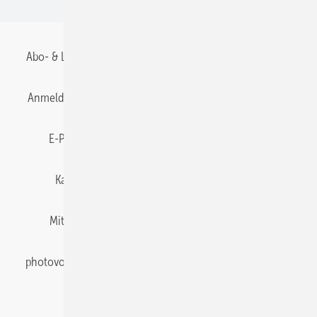
Abo- & Leserservice
AGB
Alle Inhalte chronologisch
Anmelden
Anmeldung & Registrierung
Datenschutz
E-Paper
Gentner Energy Media
Impressum
Karriere bei Gentner
Team
Mediaservice
Mitgliedschaften und Engagement
Newsletter
photovoltaik abonnieren
Privacy Manager
pv Europe
RSS-Feed
Veranstaltungen / Webinare