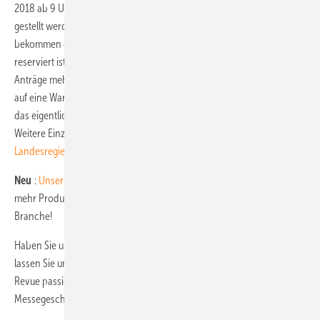
2018 ab 9 Uhr beim
Wirtschaftsförderportal
der Landesregierung
gestellt werden. Die Anträge, die zuerst eingereicht werden,
bekommen die Unterstützung. Sobald das gesamte Förderbudget
reserviert ist, nehmen die Beamten in St. Pölten keine weiteren
Anträge mehr entgegen. Allerdings werden maximal 20 Antragsteller
auf eine Warteliste gesetzt. Diese kommen zum Zuge, falls ein Projekt,
das eigentliche einen Zuschuss bekommen hätte, nicht realisiert wird.
Weitere Einzelheiten finden Sie auf der
Internetseite der
Landesregierung
. (su)
Neu
:
Unser Newsletter
erscheint nun zweimal wöchentlich! Noch
mehr Produkte, News und praktische Tipps für die Profis unserer
Branche!
Haben Sie unsere
PV Guided Tours
in München verpasst? Dann
lassen Sie unsere thematischen Rundgänge per Video noch einmal
Revue passieren.
Ein Klick
, und Sie sind mittendrin im
Messegeschehen.