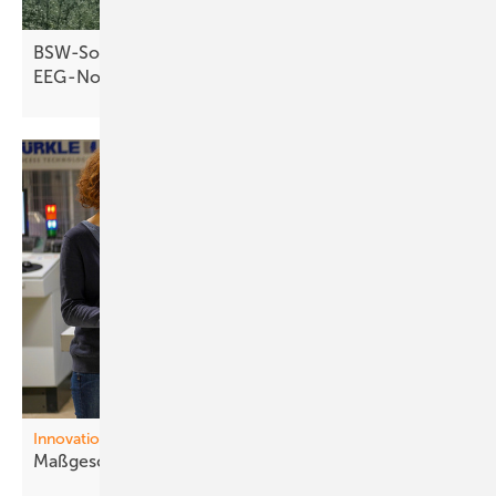
BSW-Solar warnt vor Markteinbruch durch
EEG-Novelle
Innovationen
Maßgeschneiderte
Module