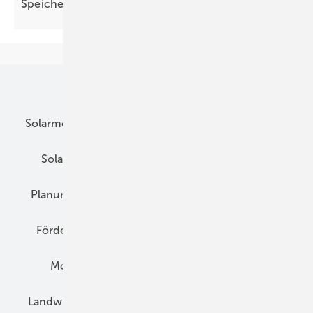
Speicher und flexible
Verbraucher
Unsere Themen
Solarmodule
DC-Technik
Wechselrichter
Solarspeicher
AC-Technik
Wartung
Planung
E-Mobilität
Wärme
Recht
Förderung
Preise
Hybridgeneratoren
Montage
Installation
Solarparks
Landwirtschaft
Mieterstrom
Fachhandel