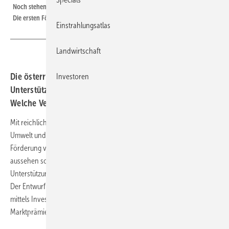
Noch stehen die österreichischen Förderregeln für dieses Jahr nicht fest.
Die ersten Fördertermine sind aber schon bekannt.
Einstrahlungsatlas
Landwirtschaft
Die österreichische Regierung hat Vorschläge für die
Investoren
Unterstützung von Photovoltaikanlagen vorgelegt.
Welche Verbesserungen liegen auf dem Tisch?
Mit reichlich Verzögerung hat das Bundesministerium für Klimaschutz,
Umwelt und Energie endlich einen Entwurf vorgelegt, wie die
Förderung von Photovoltaikanlagen in Österreich in diesem Jahr
aussehen soll. Damit wird nun für die Branche klarer, mit welcher
Unterstützung die Investoren in Solaranlagen 2924 rechnen können.
Der Entwurf enthält sowohl Termine und Höhen von Förderungen
mittels Investitionszuschuss als auch die Ausschreibungstermien für
Marktprämien für große Solaranlagen.