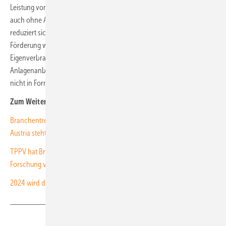
Leistung von bis zu 35 Kilowatt sind von der Umsatzsteuer befreit –
auch ohne Antragstellung für eine Fördeurung. Der Rechnungsbetrag
reduziert sich automatisch. Damit sind diese auch komplett ohne
Förderung wirtschaftlich, wenn der Generator vor allem zum
Eigenverbrauch genutzt wird. Voraussetzung ist, dass die
Anlagenanbieter diese Umsatzbefreiung auch weitergeben und sie
nicht in Form von höheren Anlagenpreisen wieder absorbieren. (su)
Zum Weiterlesen:
Branchentreffen in Wien: Programm für Frühjahrstagung von PV
Austria steht
TPPV hat Broschüre zur österreichischen Solarproduktion und PV-
Forschung veröffentlicht
2024 wird das Jahr von 24 Stunden Sonne!
Teilen
Link kopieren