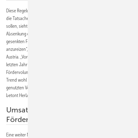
Diese Regelung stößt beim Branchenverband auf Unterstützung. Auch
die Tatsache, dass die Regelungen dieses Jahres auf für 2025 gelten
sollen, sieht PV Austria positiv. Auf Kritik stößt allerdings die
Absenkung der Fördersätze. „Wir sind vorsichtig zurückhaltend, ob die
gesenkten Fördersätze ausreichen, um die Entwicklung neuer Projekte
anzureizen“, sagt Herbert Paierl, Vorstandsvorsitzender von PV
Austria. „Vor allem bei der Marktprämienförderung wurden bereits im
letzten Jahr nur rund 35 Prozent der ausgeschriebenen
Fördervolumen beantragt. Reduzierte Fördersätze werden diesem
Trend wohl nicht gegensteuern. Erfreulich ist aber, dass die nicht
genutzten Volumen dieses Jahr zusätzlich zur Verfügung stehen“,
betont Herbert Paierl.
Umsatzsteuerbefreiung ohne
Förderantrag
Eine weiter Neuerung gilt für dieses Jahr schon. Anlagen mit einer