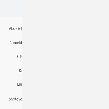
BIPV
Abo- & Leserservice
AGB
Alle Inhalte chronologisch
Anmelden
Anmeldung & Registrierung
Datenschutz
E-Paper
Gentner Energy Media
Impressum
Karriere bei Gentner
Team
Mediaservice
Mitgliedschaften und Engagement
Newsletter
photovoltaik abonnieren
Privacy Manager
pv Europe