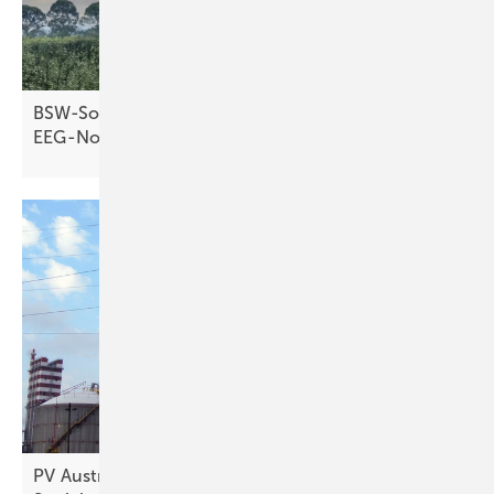
BSW-Solar warnt vor Markteinbruch durch
EEG-Novelle
PV Austria fordert verbesserte Netzentgelte für