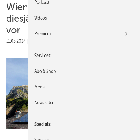
Podcast
Wien legt Entwurf für
diesjährige Solarförderung
Videos
vor
Premium
11.03.2024
|
Druckvorschau
Services
Abo & Shop
Media
Newsletter
Specials
Christine Kees/Stromaufwärts Photovoltaik
Specials