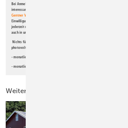
Bei Anmeldung zu diesem Newsletter bin ich damit einverstanden, über
interessante Verlags- und Online-Angebote
der Marken der Alfons W.
Gentner Verlag GmbH & Co. KG
informiert zu werden. Diese
Einwilligung kann ich jederzeit widerrufen und eine Abmeldung ist
jederzeit möglich. Informationen zum Umgang mit Daten finden Sie
auch in unserer
Datenschutzerklärung
.
Nichts für Sie dabei? Dann lesen Sie doch einen unserer weiteren
photovoltaik-Newsletter!
- monatlicher
Newsletter für Investoren
- monatlicher
Newsletter PV für die Landwirtschaft
Weitere Inhalte