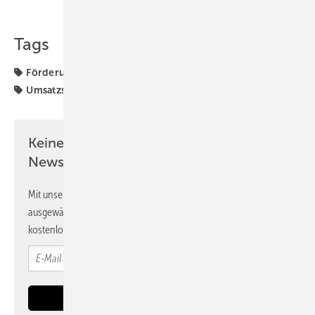
Tags
Förderung
PV Austria
Photovoltaik
Solaranlage
Umsatzsteuer
Österreich
Keine Zeit? Kein Problem mit dem PV
Newsletter!
Mit unserem Newsletter erhalten Sie regelmäßig von uns
ausgewählte Informationen und Neuigkeiten, gebündelt und
kostenlos direkt ins Postfach.