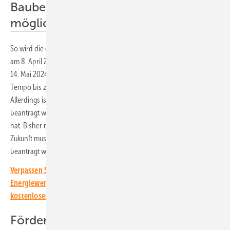
Baubeginn auch vor Förderantrag
möglich
So wird die erste Förderrunde für die Investitionszuschüsse bereits
am 8. April 2024 starten. Die erste Auktion von Marktprämien wird am
14. Mai 2024 starten. Deshalb muss die Bundesregierung jetzt das
Tempo bis zur Endgültigen Festlegung der Regelungen beschleunigen.
Allerdings ist ab diesem Jahr vorgesehen, dass die Förderung auch
beantragt werden kann, wenn der Bau der Anlage bereits begonnen
hat. Bisher musste der Antrag vor Projektbeginn gestellt werden. In
Zukunft muss die Förderung vor der Inbetriebnahme der Anlage
beantragt werden.
Verpassen Sie keine wichtige Information rund um die solare
Energiewende! Abonnieren Sie dazu einfach unseren
kostenlosen Newsletter.
Fördersätze sollen sinken