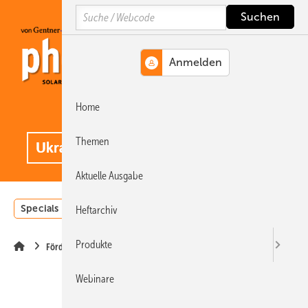
Springe
Springe
Springe
Search
auf
auf
auf
Hauptinhalt
Hauptmenü
SiteSearch
Home
MENÜ
.
Themen
Aktuelle Ausgabe
Specials
Einstrahlungsatlas
Landwirtschaft
Invest
Heftarchiv
Produkte
Förderung
Webinare