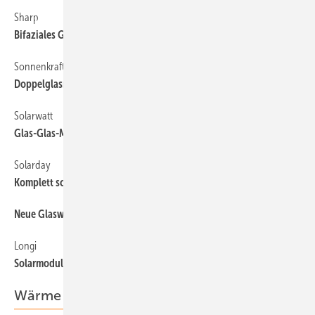
Sharp
Bifaziales Glas-Glas-Modul leistet 540 Watt
Sonnenkraft
Doppelglasmodul mit DIBt-Zulassung
Solarwatt
Glas-Glas-Modul mit bauaufsichtlicher Zulassung
Solarday
Komplett schwarzes Solarmodul mit 410 Watt
Neue Gl aswerke gesucht
Longi
Solarmodu l mit 66 Zellen
Wärme