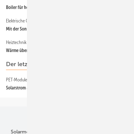
Boiler f ür hohe A utarkie
Elektrische Gebäude
Mit der Sonne geheizt
Heiztechnik
Wärme überall nutzen
Der letzte Schrei
PET-Module
Solarstrom aus Meeresplastik
Unsere Themen
Solarmodule
DC-Technik
Wechselrichter