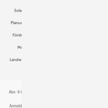
Solarspeicher
AC-Technik
Wartung
Planung
E-Mobilität
Wärme
Recht
Förderung
Preise
Hybridgeneratoren
Montage
Installation
Solarparks
Landwirtschaft
Mieterstrom
Fachhandel
BIPV
Abo- & Leserservice
AGB
Alle Inhalte chronologisch
Anmelden
Anmeldung & Registrierung
Datenschutz