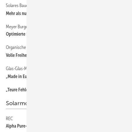
Solares Bauen
Mehr als nur aufgehübscht
Meyer Burger
Optimierte Solardachziegel
Organische Photovoltaik
Volle Freiheit im Design
Glas-Glas-Module
„Made in E urope wird immer wichtiger“
„Teu re Fehler vermeiden“
Solarmodule
REC
Alpha Pure-R mit 430 Watt