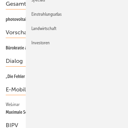
Gesamt-PDF der Ausgabe
Einstrahlungsatlas
photovoltaik 08/2022 als PDF
Landwirtschaft
Vorschau
Investoren
Bürokratie abbauen, Solarenergie entfesseln
Dialog
„Die Fehler der Gastechnik nicht wiederholen“
E-Mobilität
Webinar
Maximale Sonne fürs Auto
BIPV