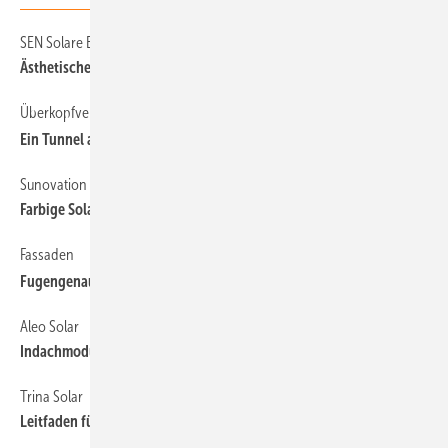
SEN Solare Energiesysteme Nord
Ästheti sches Einlegesystem
Überkopfverglasung
Ei n Tunnel aus Licht
Sunovation
Farbige Solarmodule
Fassaden
Fugengenau integrieren
Aleo Solar
Indachmodul für Solrif-System
Trina Solar
Leitfaden für bifaziale Module