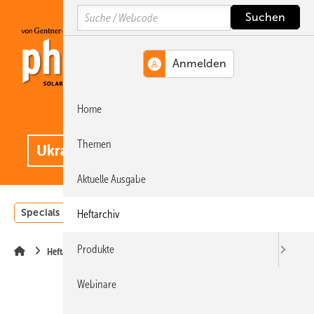
Springe
Springe
Springe
Search
auf
auf
auf
Hauptinhalt
Hauptmenü
SiteSearch
Home
MENÜ
.
Themen
Aktuelle Ausgabe
Specials
Einstrahlungsatlas
Landwirtschaft
Invest
Heftarchiv
Produkte
Heftarchiv
Webinare