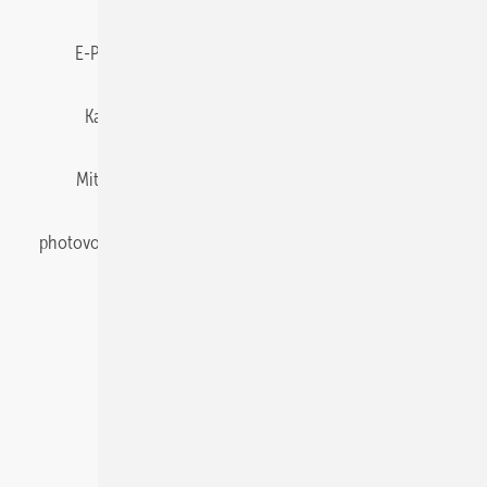
E-Paper
Gentner Energy Media
Impressum
Karriere bei Gentner
Team
Mediaservice
Mitgliedschaften und Engagement
Newsletter
photovoltaik abonnieren
Privacy Manager
pv Europe
RSS-Feed
Veranstaltungen / Webinare
© 2026 photovoltaik