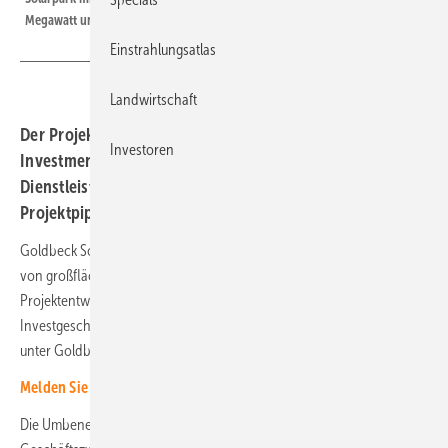
Megawatt und wurde für Rheinenergie in Lärz/Rechlin gebaut.
Einstrahlungsatlas
Landwirtschaft
Der Projektierer Goldbeck Solar benennt seine
Investoren
Investmentsparte um und stärkt seine Position als
Dienstleister für die Photovoltaikbranche. Die
Projektpipeline ist beachtlich.
Goldbeck Solar ist für den Bau, den Betrieb und die Instandhaltung
von großflächigen Photovoltaikanlagen bekannt. Nun werden die
Projektentwicklung und die Finanzierung gestärkt. Denn das
Investgeschäft, bisher unter Solarnet Investment laufend, wird künftig
unter Goldbeck Solar Investment firmieren.
Melden Sie sich hier für unseren Investoren-Newsletter an!
Die Umbenennung unterstreicht die Integration dieses