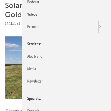
Podcast
Solarnet Investment wird zu
Goldbeck Solar Investment
Videos
14.11.2023
|
Druckvorschau
Premium
Services
Abo & Shop
Media
Newsletter
Specials
Goldbeck Solar
Solarpark mit Batteriespeicher von Goldbeck Solar: Die Anlage leistet 32
Specials