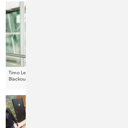
Timo Leukefeld: Netzdienliche Gebäude statt
Blackout