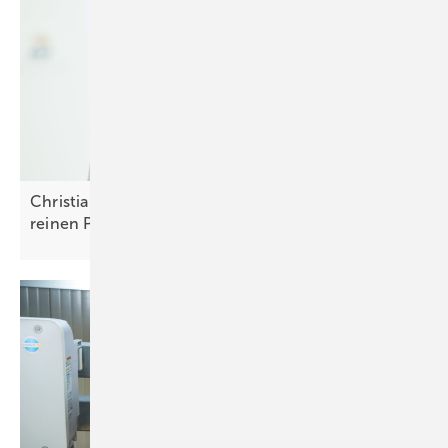
Christian Carraro von Solaredge: „Die Ära der
reinen Photovoltaik ist
vorbei“