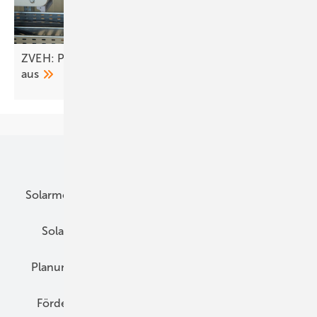
ZVEH: Pläne des Bundes bremsen Erneuerbare
aus
Unsere Themen
Solarmodule
DC-Technik
Wechselrichter
Solarspeicher
AC-Technik
Wartung
Planung
E-Mobilität
Wärme
Recht
Förderung
Preise
Hybridgeneratoren