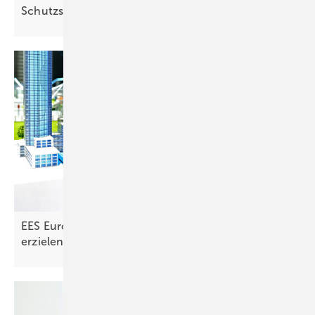
Schutzsysteme sichern den Betrieb am
Netz
EES Europe: Speicher senken Energiekosten und
erzielen
Erlöse