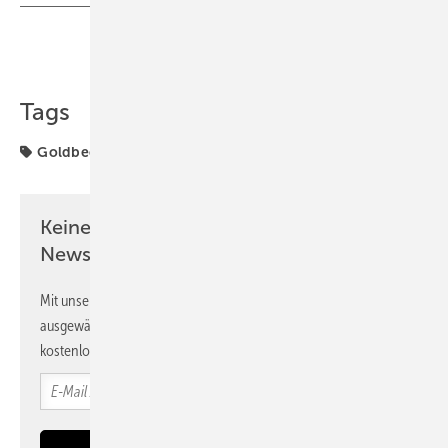
Teilen
Link kopieren
Tags
Goldbeck
Goldbeck Solar
Projekte
Solarparks
Keine Zeit? Kein Problem mit dem PV
Newsletter!
Mit unserem Newsletter erhalten Sie regelmäßig von uns
ausgewählte Informationen und Neuigkeiten, gebündelt und
kostenlos direkt ins Postfach.