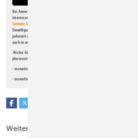
Bei Anmeldung zu diesem Newsletter bin ich damit einverstanden, über
interessante Verlags- und Online-Angebote
der Marken der Alfons W.
Gentner Verlag GmbH & Co. KG
informiert zu werden. Diese
Einwilligung kann ich jederzeit widerrufen und eine Abmeldung ist
jederzeit möglich. Informationen zum Umgang mit Daten finden Sie
auch in unserer
Datenschutzerklärung
.
Nichts für Sie dabei? Dann lesen Sie doch einen unserer weiteren
photovoltaik-Newsletter!
- monatlicher
Newsletter für Investoren
- monatlicher
Newsletter PV für die Landwirtschaft
Weitere Inhalte