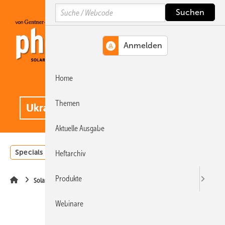
Springe
Springe
Springe
Search
auf
auf
auf
Hauptinhalt
Hauptmenü
SiteSearch
Home
MENÜ
.
Themen
Aktuelle Ausgabe
Specials
Einstrahlungsatlas
Landwirtschaft
Invest
Heftarchiv
Produkte
Solarparks
Webinare