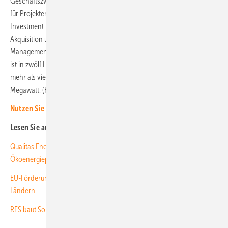
Geschäftszweigs in die Firmengruppe und schafft eine klare Identität
für Projektentwicklung und Projektfinanzierung. Goldbeck Solar
Investment bietet Dienstleistungen für die Projektentwicklung,
Akquisition und Verkauf, Strukturierung, Finanzierung sowie Asset
Management für Eigentümer an. Das 2018 gegründete Unternehmen
ist in zwölf Ländern tätig und verfügt über eine Projektpipeline von
mehr als vier Gigawatt und fertiggestellte Assets von mehr als 500
Megawatt. (HS)
Nutzen Sie unseren Investoren-Kanal!
Lesen Sie auch:
Qualitas Energy sammelt über 2,4 Milliarden Euro für
Ökoenergieprojekte
EU-Förderung: Baywa r.e. plant sechs neue Agri-PV-Projekte in fünf
Ländern
RES baut Solarpark auf Tagebaufläche in Sachsen-Anhalt