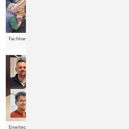
Fachhandwerker als Partner von
Selbstbauern
Enwitec: Modulare Anschlusstechnik und