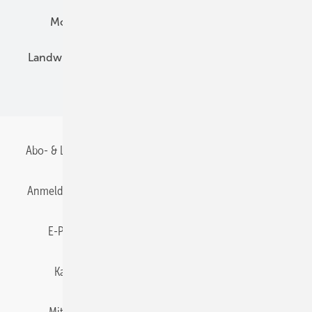
Montage
Installation
Solarparks
Landwirtschaft
Mieterstrom
Fachhandel
BIPV
Abo- & Leserservice
AGB
Alle Inhalte chronologisch
Anmelden
Anmeldung & Registrierung
Datenschutz
E-Paper
Gentner Energy Media
Impressum
Karriere bei Gentner
Team
Mediaservice
Mitgliedschaften und Engagement
Newsletter